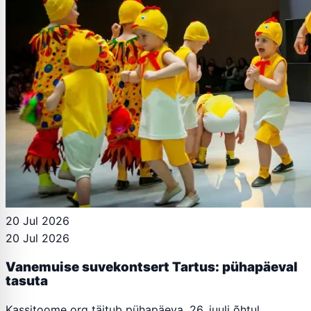
20 Jul 2026
20 Jul 2026
Vanemuise suvekontsert Tartus: pühapäeval
tasuta
Kassitoome org täitub pühapäeva, 26. juuli õhtul