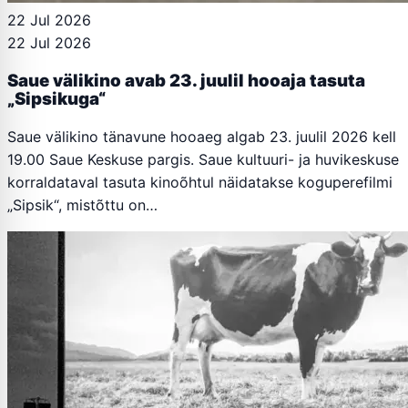
22 Jul 2026
22 Jul 2026
Saue välikino avab 23. juulil hooaja tasuta
„Sipsikuga“
Saue välikino tänavune hooaeg algab 23. juulil 2026 kell
19.00 Saue Keskuse pargis. Saue kultuuri- ja huvikeskuse
korraldataval tasuta kinoõhtul näidatakse koguperefilmi
„Sipsik“, mistõttu on…