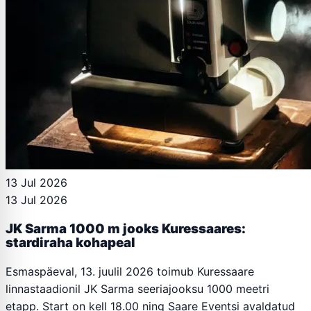
13 Jul 2026
13 Jul 2026
JK Sarma 1000 m jooks Kuressaares:
stardiraha kohapeal
Esmaspäeval, 13. juulil 2026 toimub Kuressaare
linnastaadionil JK Sarma seeriajooksu 1000 meetri
etapp. Start on kell 18.00 ning Saare Eventsi avaldatud