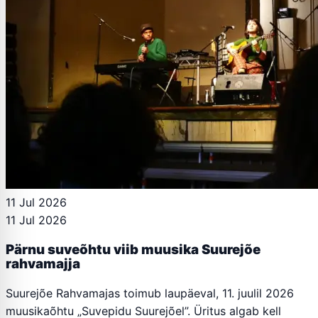
11 Jul 2026
11 Jul 2026
Pärnu suveõhtu viib muusika Suurejõe
rahvamajja
Suurejõe Rahvamajas toimub laupäeval, 11. juulil 2026
muusikaõhtu „Suvepidu Suurejõel”. Üritus algab kell