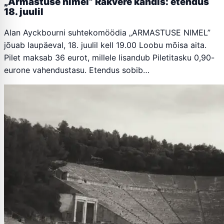
„Armastuse nimel” Rakvere kandis: etendus
18. juulil
Alan Ayckbourni suhtekomöödia „ARMASTUSE NIMEL”
jõuab laupäeval, 18. juulil kell 19.00 Loobu mõisa aita.
Pilet maksab 36 eurot, millele lisandub Piletitasku 0,90-
eurone vahendustasu. Etendus sobib…