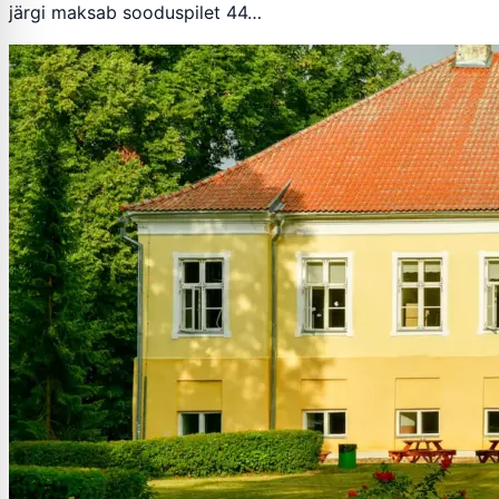
järgi maksab sooduspilet 44…