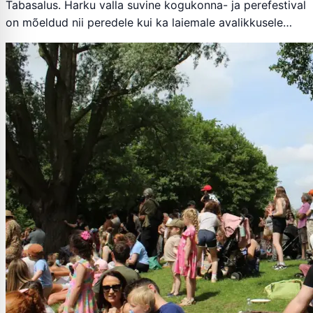
Tabasalus. Harku valla suvine kogukonna- ja perefestival
on mõeldud nii peredele kui ka laiemale avalikkusele…