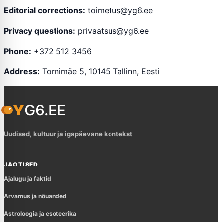
Editorial corrections:
toimetus@yg6.ee
Privacy questions:
privaatsus@yg6.ee
Phone:
+372 512 3456
Address:
Tornimäe 5, 10145 Tallinn, Eesti
YG6.EE
Uudised, kultuur ja igapäevane kontekst
JAOTISED
Ajalugu ja faktid
Arvamus ja nõuanded
Astroloogia ja esoteerika