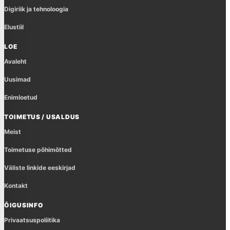
Digiriik ja tehnoloogia
Elustiil
LOE
Avaleht
Uusimad
Enimloetud
TOIMETUS / USALDUS
Meist
Toimetuse põhimõtted
Väliste linkide eeskirjad
Kontakt
ÕIGUSINFO
Privaatsuspoliitika