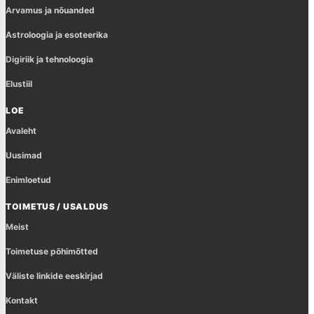
Arvamus ja nõuanded
Astroloogia ja esoteerika
Digiriik ja tehnoloogia
Elustiil
LOE
Avaleht
Uusimad
Enimloetud
TOIMETUS / USALDUS
Meist
Toimetuse põhimõtted
Väliste linkide eeskirjad
Kontakt