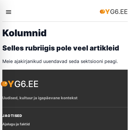
YG6.EE
Kolumnid
Selles rubriigis pole veel artikleid
Meie ajakirjanikud uuendavad seda sektsiooni peagi.
YG6.EE
Uudised, kultuur ja igapäevane kontekst
JAOTISED
Ajalugu ja faktid