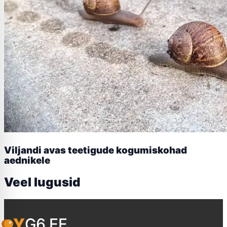
Viljandi avas teetigude kogumiskohad
aednikele
Veel lugusid
YG6.EE