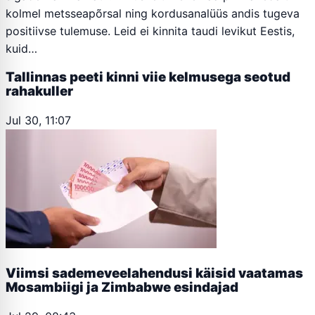
kolmel metsseapõrsal ning kordusanalüüs andis tugeva
positiivse tulemuse. Leid ei kinnita taudi levikut Eestis,
kuid…
Tallinnas peeti kinni viie kelmusega seotud
rahakuller
Jul 30, 11:07
Viimsi sademeveelahendusi käisid vaatamas
Mosambiigi ja Zimbabwe esindajad