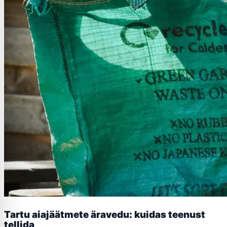
Tartu aiajäätmete äravedu: kuidas teenust
tellida