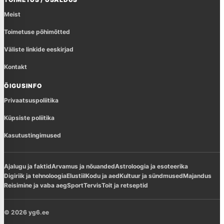
Meist
Toimetuse põhimõtted
Väliste linkide eeskirjad
Kontakt
ÕIGUSINFO
Privaatsuspoliitika
Küpsiste poliitika
Kasutustingimused
Ajalugu ja faktid
Arvamus ja nõuanded
Astroloogia ja esoteerika
Digiriik ja tehnoloogia
Elustiil
Kodu ja aed
Kultuur ja sündmused
Majandus
Reisimine ja vaba aeg
Sport
Tervis
Toit ja retseptid
© 2026 yg6.ee