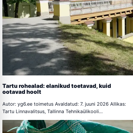
Tartu rohealad: elanikud toetavad, kuid
ootavad hoolt
Autor: yg6.ee toimetus Avaldatud: 7. juuni 2026 Allikas:
Tartu Linnavalitsus, Tallinna Tehnikaülikooli…