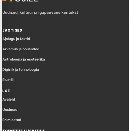
Uudised, kultuur ja igapäevane kontekst
JAOTISED
Ajalugu ja faktid
Arvamus ja nõuanded
Astroloogia ja esoteerika
Digiriik ja tehnoloogia
Elustiil
LOE
Avaleht
Uusimad
Enimloetud
TOIMETUS / USALDUS