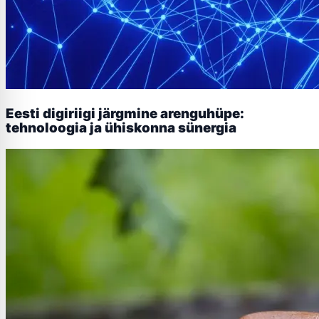
Eesti digiriigi järgmine arenguhüpe:
tehnoloogia ja ühiskonna sünergia