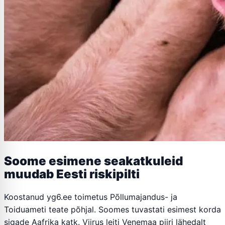
Soome esimene seakatkuleid
muudab Eesti riskipilti
Koostanud yg6.ee toimetus Põllumajandus- ja
Toiduameti teate põhjal. Soomes tuvastati esimest korda
sigade Aafrika katk. Viirus leiti Venemaa piiri lähedalt