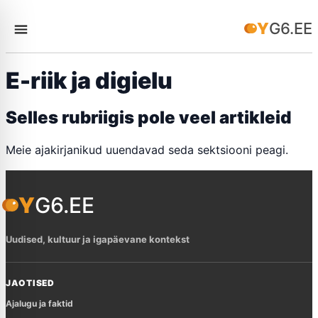
YG6.EE
E-riik ja digielu
Selles rubriigis pole veel artikleid
Meie ajakirjanikud uuendavad seda sektsiooni peagi.
YG6.EE
Uudised, kultuur ja igapäevane kontekst
JAOTISED
Ajalugu ja faktid