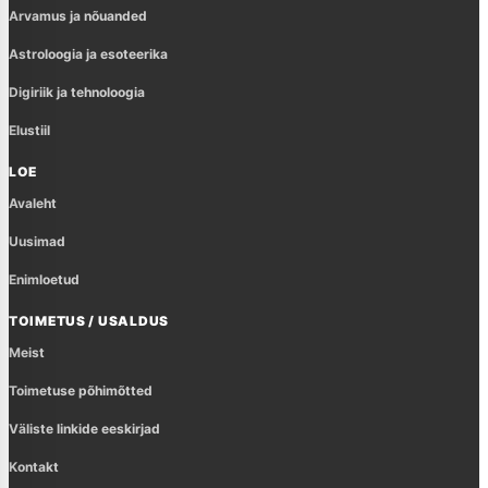
Arvamus ja nõuanded
Astroloogia ja esoteerika
Digiriik ja tehnoloogia
Elustiil
LOE
Avaleht
Uusimad
Enimloetud
TOIMETUS / USALDUS
Meist
Toimetuse põhimõtted
Väliste linkide eeskirjad
Kontakt