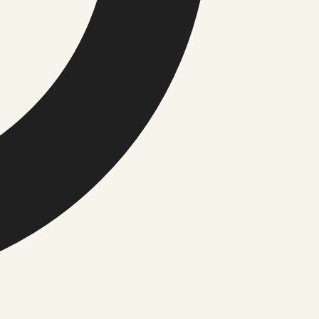
iitika
tika
imused
 aeg
Sport
Tervis
Toit ja retseptid