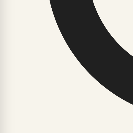
JAOTISED
LOE
Ajalugu ja faktid
Avaleht
Arvamus ja nõuanded
Uusimad
Astroloogia ja esoteerika
Enimloetud
Digiriik ja tehnoloogia
Elustiil
Ajalugu ja faktid
Arvamus ja nõuanded
Astroloogia ja esoteerika
Digiriik ja t
© 2026 yg6.ee