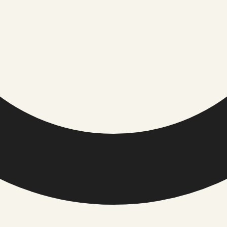
TOIMETUS / USALDUS
ÕIGUSINFO
Meist
Privaatsuspol
Toimetuse põhimõtted
Küpsiste polii
Väliste linkide eeskirjad
Kasutusting
Kontakt
ehnoloogia
Elustiil
Kodu ja aed
Kultuur ja sündmused
Majandus
Reisimine ja vaba