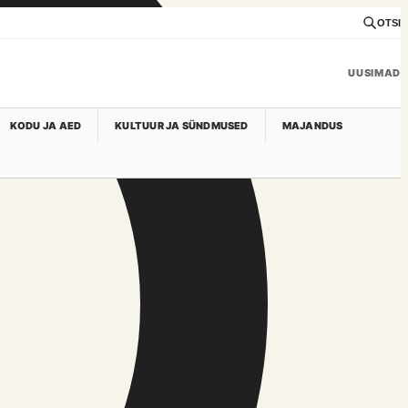
OTSI
UUSIMAD
KODU JA AED
KULTUUR JA SÜNDMUSED
MAJANDUS
Uudised, kultuur ja igapäevane kontekst