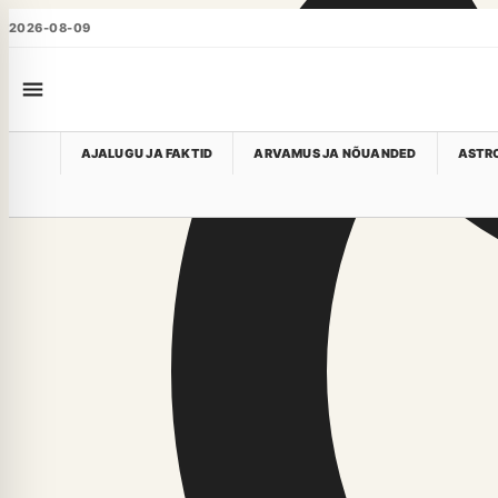
2026-08-09
AJALUGU JA FAKTID
ARVAMUS JA NÕUANDED
ASTRO
Biohäkkimine
Selles rubriigis pole veel artikleid
Meie ajakirjanikud uuendavad seda sektsiooni peagi.
YG6.EE