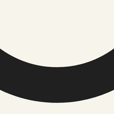
TOIMETUS / USALDUS
ÕIGUSINFO
Meist
Privaatsuspol
Toimetuse põhimõtted
Küpsiste polii
Väliste linkide eeskirjad
Kasutusting
Kontakt
ehnoloogia
Elustiil
Kodu ja aed
Kultuur ja sündmused
Majandus
Reisimine ja vaba