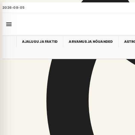
2026-08-05
AJALUGU JA FAKTID
ARVAMUS JA NÕUANDED
ASTRO
Talvesport
Selles rubriigis pole veel artikleid
Meie ajakirjanikud uuendavad seda sektsiooni peagi.
YG6.EE