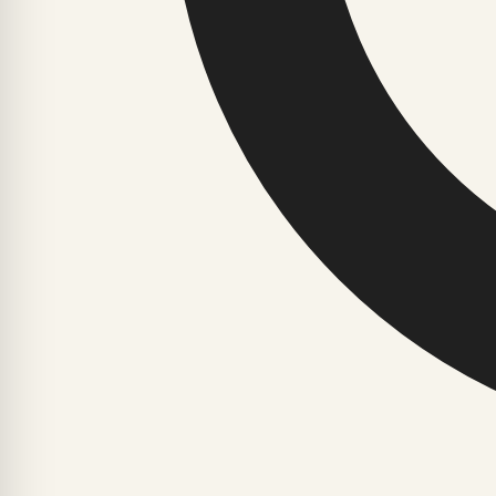
JAOTISED
LOE
Ajalugu ja faktid
Avaleht
Arvamus ja nõuanded
Uusimad
Astroloogia ja esoteerika
Enimloetud
Digiriik ja tehnoloogia
Elustiil
Ajalugu ja faktid
Arvamus ja nõuanded
Astroloogia ja esoteerika
Digiriik ja t
© 2026 yg6.ee