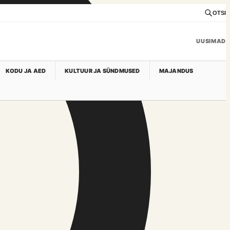
OTSI
UUSIMAD
KODU JA AED
KULTUUR JA SÜNDMUSED
MAJANDUS
Uudised, kultuur ja igapäevane kontekst