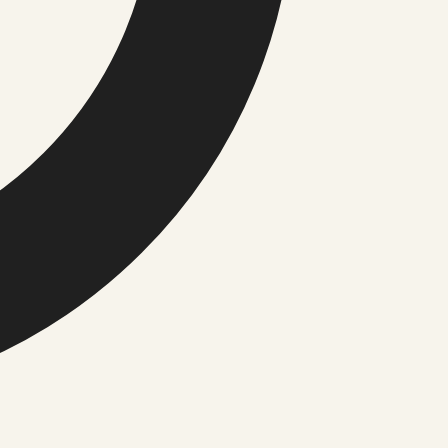
iitika
tika
imused
 aeg
Sport
Tervis
Toit ja retseptid