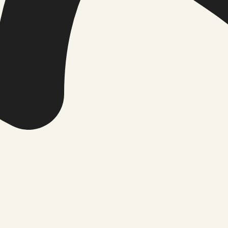
ed tarkused aitavad leida sisemist t