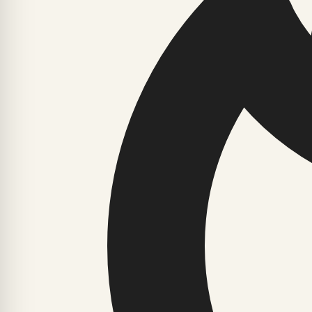
Teejuht müstikamaailma: Kuidas iids