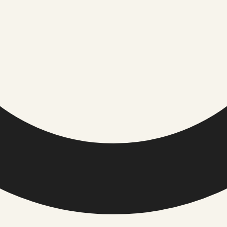
vastuseid küsimustele, mis ulatuvad kaugemale meie igapäe
m sügav ja mitmekülgne tööriistakast, mis aitab meil mõist
TOIMETUS / USALDUS
ÕIGUSINFO
Meist
Privaatsuspol
Toimetuse põhimõtted
Küpsiste polii
Väliste linkide eeskirjad
Kasutusting
Kontakt