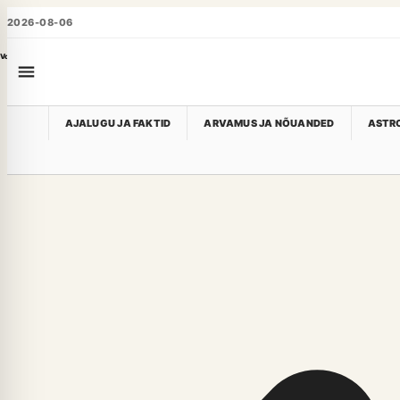
2026-08-06
Voog
AJALUGU JA FAKTID
ARVAMUS JA NÕUANDED
ASTRO
Astroloogia ja esoteerika