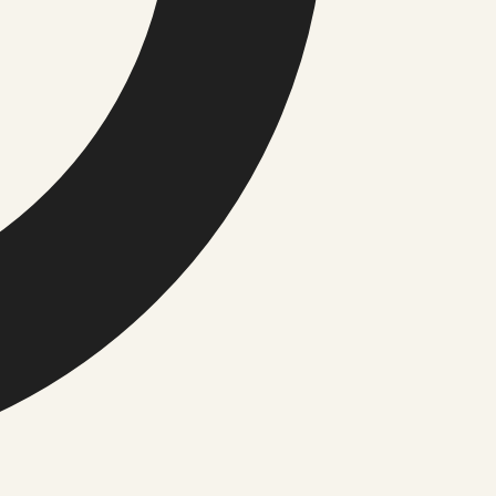
vasest füüsilisest reaalsusest. Müstikamaailm ja
a oma…
Uudised, kultuur ja igapäevane kontekst
iitika
tika
imused