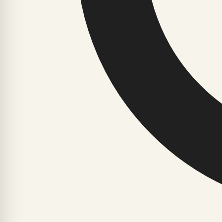
Inimkond on aastatuhandeid vaadanud taevasse ja otsinud 
esoteerika ei ole pelgalt põgenemine argielust, vaid pige
Veel lugusid
YG6.EE
JAOTISED
LOE
Ajalugu ja faktid
Avaleht
Arvamus ja nõuanded
Uusimad
Astroloogia ja esoteerika
Enimloetud
Digiriik ja tehnoloogia
Elustiil