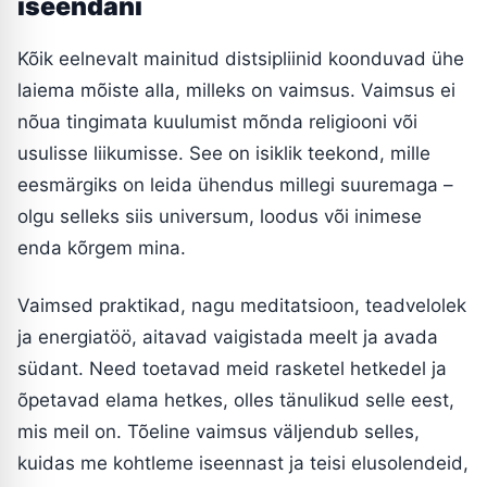
iseendani
Kõik eelnevalt mainitud distsipliinid koonduvad ühe
laiema mõiste alla, milleks on vaimsus. Vaimsus ei
nõua tingimata kuulumist mõnda religiooni või
usulisse liikumisse. See on isiklik teekond, mille
eesmärgiks on leida ühendus millegi suuremaga –
olgu selleks siis universum, loodus või inimese
enda kõrgem mina.
Vaimsed praktikad, nagu meditatsioon, teadvelolek
ja energiatöö, aitavad vaigistada meelt ja avada
südant. Need toetavad meid rasketel hetkedel ja
õpetavad elama hetkes, olles tänulikud selle eest,
mis meil on. Tõeline vaimsus väljendub selles,
kuidas me kohtleme iseennast ja teisi elusolendeid,