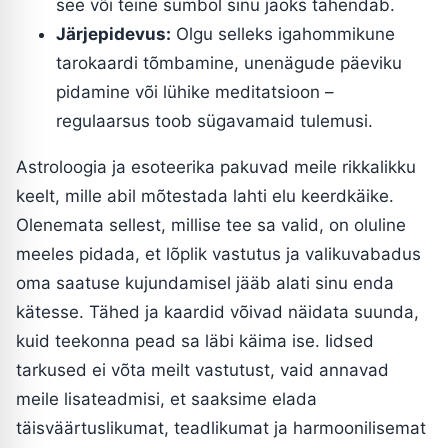
see või teine sümbol sinu jaoks tähendab.
Järjepidevus:
Olgu selleks igahommikune
tarokaardi tõmbamine, unenägude päeviku
pidamine või lühike meditatsioon –
regulaarsus toob sügavamaid tulemusi.
Astroloogia ja esoteerika pakuvad meile rikkalikku
keelt, mille abil mõtestada lahti elu keerdkäike.
Olenemata sellest, millise tee sa valid, on oluline
meeles pidada, et lõplik vastutus ja valikuvabadus
oma saatuse kujundamisel jääb alati sinu enda
kätesse. Tähed ja kaardid võivad näidata suunda,
kuid teekonna pead sa läbi käima ise. Iidsed
tarkused ei võta meilt vastutust, vaid annavad
meile lisateadmisi, et saaksime elada
täisväärtuslikumat, teadlikumat ja harmoonilisemat