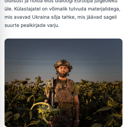
olulisust ja hoida elus dialoogi Euroopa julgeoleku
üle. Külastajatel on võimalik tutvuda materjalidega,
mis avavad Ukraina sõja tahke, mis jäävad sageli
suurte pealkirjade varju.