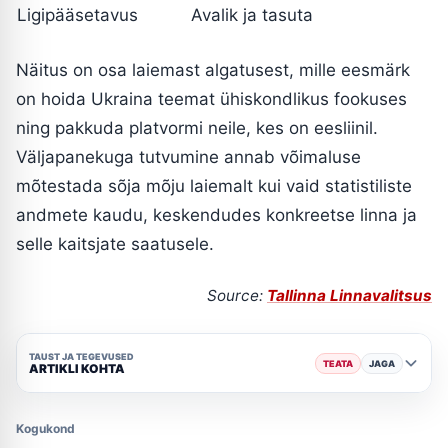
Ligipääsetavus
Avalik ja tasuta
Näitus on osa laiemast algatusest, mille eesmärk
on hoida Ukraina teemat ühiskondlikus fookuses
ning pakkuda platvormi neile, kes on eesliinil.
Väljapanekuga tutvumine annab võimaluse
mõtestada sõja mõju laiemalt kui vaid statistiliste
andmete kaudu, keskendudes konkreetse linna ja
selle kaitsjate saatusele.
Source:
Tallinna Linnavalitsus
TAUST JA TEGEVUSED
TEATA
JAGA
ARTIKLI KOHTA
Kogukond