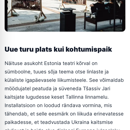
Uue turu plats kui kohtumispaik
Näituse asukoht Estonia teatri kõrval on
sümboolne, tuues sõja teema otse linlaste ja
külaliste igapäevasele liikumisteele. See võimaldab
möödujatel peatuda ja süveneda Tšassiv Jari
kaitsjate lugudesse keset Tallinna linnamelu.
Installatsioon on loodud rändava vormina, mis
tähendab, et selle eesmärk on liikuda erinevatesse
paikadesse, et teadvustada Ukraina kaitsmise