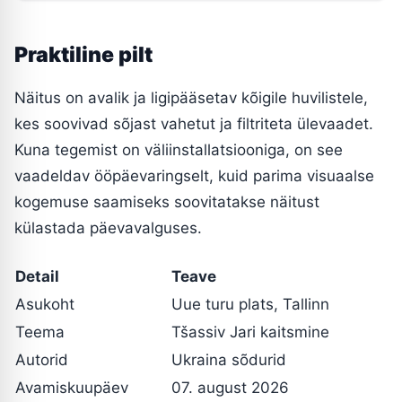
Praktiline pilt
Näitus on avalik ja ligipääsetav kõigile huvilistele,
kes soovivad sõjast vahetut ja filtriteta ülevaadet.
Kuna tegemist on väliinstallatsiooniga, on see
vaadeldav ööpäevaringselt, kuid parima visuaalse
kogemuse saamiseks soovitatakse näitust
külastada päevavalguses.
Detail
Teave
Asukoht
Uue turu plats, Tallinn
Teema
Tšassiv Jari kaitsmine
Autorid
Ukraina sõdurid
Avamiskuupäev
07. august 2026