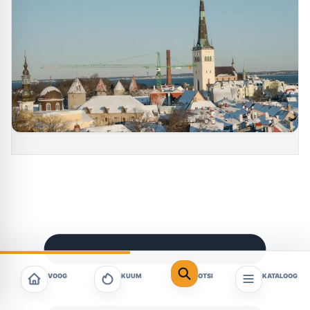
VOOG
KUUM
OTSI
KATALOOG