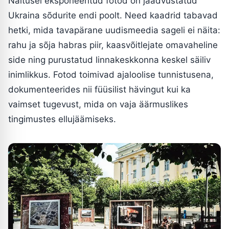
Näitusel eksponeeritud fotod on jäädvustatud
Ukraina sõdurite endi poolt. Need kaadrid tabavad
hetki, mida tavapärane uudismeedia sageli ei näita:
rahu ja sõja habras piir, kaasvõitlejate omavaheline
side ning purustatud linnakeskkonna keskel säiliv
inimlikkus. Fotod toimivad ajaloolise tunnistusena,
dokumenteerides nii füüsilist hävingut kui ka
vaimset tugevust, mida on vaja äärmuslikes
tingimustes ellujäämiseks.