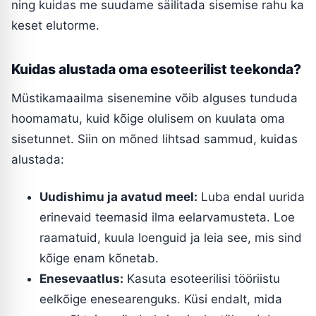
ning kuidas me suudame säilitada sisemise rahu ka
keset elutorme.
Kuidas alustada oma esoteerilist teekonda?
Müstikamaailma sisenemine võib alguses tunduda
hoomamatu, kuid kõige olulisem on kuulata oma
sisetunnet. Siin on mõned lihtsad sammud, kuidas
alustada:
Uudishimu ja avatud meel:
Luba endal uurida
erinevaid teemasid ilma eelarvamusteta. Loe
raamatuid, kuula loenguid ja leia see, mis sind
kõige enam kõnetab.
Enesevaatlus:
Kasuta esoteerilisi tööriistu
eelkõige enesearenguks. Küsi endalt, mida