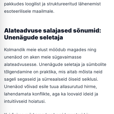
pakkudes loogilist ja struktureeritud lähenemist
esoteerilisele maailmale.
Alateadvuse salajased sõnumid:
Unenägude seletaja
Kolmandik meie elust möödub magades ning
unenäod on aken meie sügavaimasse
alateadvusesse. Unenägude seletaja ja sümbolite
tõlgendamine on praktika, mis aitab mõista neid
sageli segaseid ja sürreaalseid öiseid seiklusi.
Unenäod võivad esile tuua allasurutud hirme,
lahendamata konflikte, aga ka loovaid ideid ja
intuitiivseid hoiatusi.