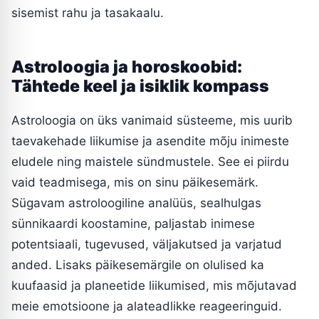
sisemist rahu ja tasakaalu.
Astroloogia ja horoskoobid:
Tähtede keel ja isiklik kompass
Astroloogia on üks vanimaid süsteeme, mis uurib
taevakehade liikumise ja asendite mõju inimeste
eludele ning maistele sündmustele. See ei piirdu
vaid teadmisega, mis on sinu päikesemärk.
Sügavam astroloogiline analüüs, sealhulgas
sünnikaardi koostamine, paljastab inimese
potentsiaali, tugevused, väljakutsed ja varjatud
anded. Lisaks päikesemärgile on olulised ka
kuufaasid ja planeetide liikumised, mis mõjutavad
meie emotsioone ja alateadlikke reageeringuid.