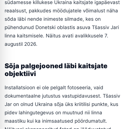
südamesse killukese Ukraina kaitsjate igapäevast
reaalsust, pakkudes möödujatele võimalust näha
sõda läbi nende inimeste silmade, kes on
pühendunud Donetski oblastis asuva Tšassiv Jari
linna kaitsmisele. Näitus avati avalikkusele 7.
augustil 2026.
Sõja palgejooned läbi kaitsjate
objektiivi
Installatsioon ei ole pelgalt fotoseeria, vaid
dokumentaalne jutustus vastupidavusest. Tšassiv
Jar on olnud Ukraina sõja üks kriitilisi punkte, kus
pidev lahingutegevus on muutnud nii linna
maastiku kui ka inimsaatused pöördumatult.