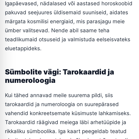
Igapäevased, nädalased või aastased horoskoobid
pakuvad seejuures üldisemaid suuniseid, aidates
märgata kosmilisi energiaid, mis parasjagu meie
ümber valitsevad. Nende abil saame teha
teadlikumaid otsuseid ja valmistuda eelseisvateks
eluetappideks.
Sümbolite vägi: Tarokaardid ja
numeroloogia
Kui tähed annavad meile suurema pildi, siis
tarokaardid ja numeroloogia on suurepärased
vahendid konkreetsemate küsimuste lahkamiseks.
Tarokaardid räägivad meiega läbi arhetüüpide ja
rikkaliku sümboolika. Iga kaart peegeldab teatud