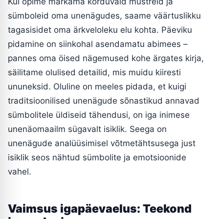
Kui õpime märkama korduvaid mustreid ja
sümboleid oma unenägudes, saame väärtuslikku
tagasisidet oma ärkveloleku elu kohta. Päeviku
pidamine on siinkohal asendamatu abimees –
pannes oma öised nägemused kohe ärgates kirja,
säilitame olulised detailid, mis muidu kiiresti
ununeksid. Oluline on meeles pidada, et kuigi
traditsioonilised unenägude sõnastikud annavad
sümbolitele üldiseid tähendusi, on iga inimese
unenäomaailm sügavalt isiklik. Seega on
unenägude analüüsimisel võtmetähtsusega just
isiklik seos nähtud sümbolite ja emotsioonide
vahel.
Vaimsus igapäevaelus: Teekond