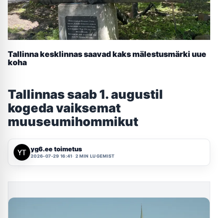
Tallinna kesklinnas saavad kaks mälestusmärki uue
koha
Tallinnas saab 1. augustil
kogeda vaiksemat
muuseumihommikut
yg6.ee toimetus
2026-07-29 16:41
2 MIN LUGEMIST