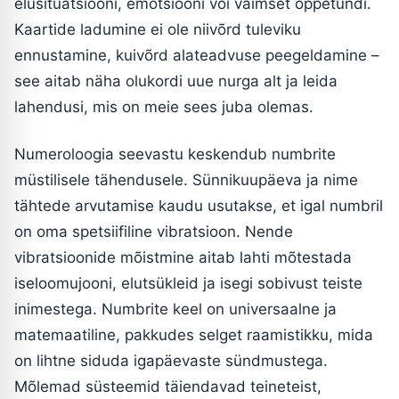
elusituatsiooni, emotsiooni või vaimset õppetundi.
Kaartide ladumine ei ole niivõrd tuleviku
ennustamine, kuivõrd alateadvuse peegeldamine –
see aitab näha olukordi uue nurga alt ja leida
lahendusi, mis on meie sees juba olemas.
Numeroloogia seevastu keskendub numbrite
müstilisele tähendusele. Sünnikuupäeva ja nime
tähtede arvutamise kaudu usutakse, et igal numbril
on oma spetsiifiline vibratsioon. Nende
vibratsioonide mõistmine aitab lahti mõtestada
iseloomujooni, elutsükleid ja isegi sobivust teiste
inimestega. Numbrite keel on universaalne ja
matemaatiline, pakkudes selget raamistikku, mida
on lihtne siduda igapäevaste sündmustega.
Mõlemad süsteemid täiendavad teineteist,