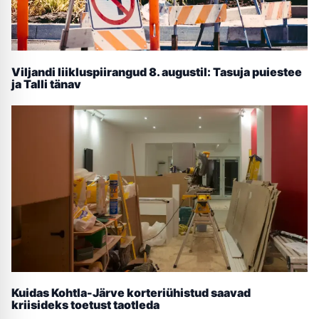
Viljandi liikluspiirangud 8. augustil: Tasuja puiestee
ja Talli tänav
Kuidas Kohtla-Järve korteriühistud saavad
kriisideks toetust taotleda