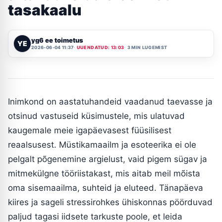
tasakaalu
yg6 ee toimetus
YE
2026-06-04 11:37
UUENDATUD: 13:03
3 MIN LUGEMIST
Inimkond on aastatuhandeid vaadanud taevasse ja
otsinud vastuseid küsimustele, mis ulatuvad
kaugemale meie igapäevasest füüsilisest
reaalsusest. Müstikamaailm ja esoteerika ei ole
pelgalt põgenemine argielust, vaid pigem sügav ja
mitmekülgne tööriistakast, mis aitab meil mõista
oma sisemaailma, suhteid ja eluteed. Tänapäeva
kiires ja sageli stressirohkes ühiskonnas pöörduvad
paljud tagasi iidsete tarkuste poole, et leida