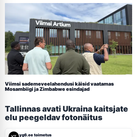
Viimsi sademeveelahendusi käisid vaatamas
Mosambiigi ja Zimbabwe esindajad
Tallinnas avati Ukraina kaitsjate
elu peegeldav fotonäitus
yg6.ee toimetus