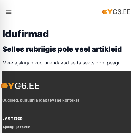
YG6.EE
Idufirmad
Selles rubriigis pole veel artikleid
Meie ajakirjanikud uuendavad seda sektsiooni peagi.
YG6.EE
Uudised, kultuur ja igapäevane kontekst
JAOTISED
Ajalugu ja faktid