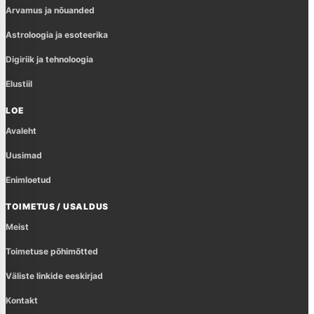
Arvamus ja nõuanded
Astroloogia ja esoteerika
Digiriik ja tehnoloogia
Elustiil
LOE
Avaleht
Uusimad
Enimloetud
TOIMETUS / USALDUS
Meist
Toimetuse põhimõtted
Väliste linkide eeskirjad
Kontakt