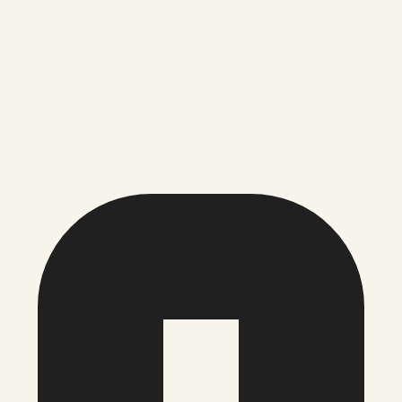
andi lossipargis ja kesklinnas.…