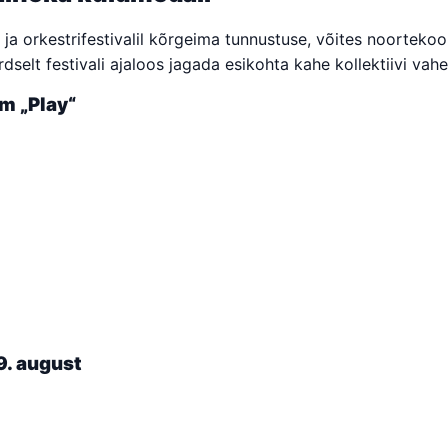
- ja orkestrifestivalil kõrgeima tunnustuse, võites noortek
selt festivali ajaloos jagada esikohta kahe kollektiivi va
m „Play“
9. august