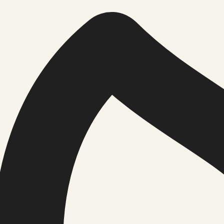
lmainu kirikusse
8 Rakvere Kolmainu kirikus…