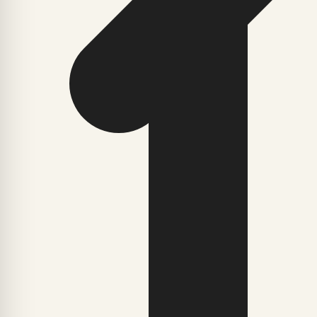
Viljandi Folk Music Festival toimub 23.–26. juulil 2026 Vilj