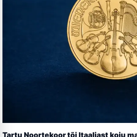
Tartu Noortekoor tõi Itaaliast koju 