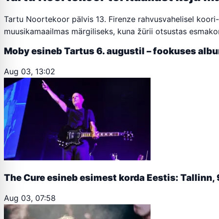
Tartu Noortekoor pälvis 13. Firenze rahvusvahelisel koori
muusikamaailmas märgiliseks, kuna žürii otsustas esmakord
Moby esineb Tartus 6. augustil – fookuses albu
Aug 03, 13:02
The Cure esineb esimest korda Eestis: Tallinn, 
Aug 03, 07:58