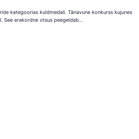
ooride kategoorias kuldmedali. Tänavune konkurss kujunes
hel. See erakordne otsus peegeldab…