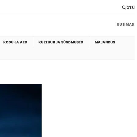
OTSI
UUSIMAD
KODU JA AED
KULTUUR JA SÜNDMUSED
MAJANDUS