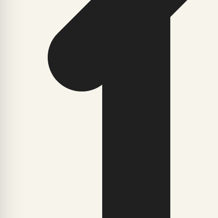
Esmaspäeval, 13. juulil 2026 toimub Kuressaare linnastaa