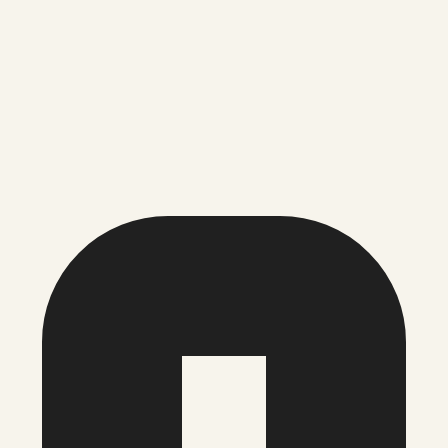
dionil JK Sarma seeriajooksu 1000 meetri…