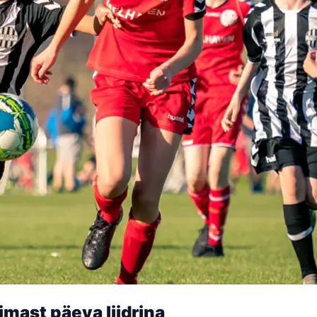
imast päeva liidrina