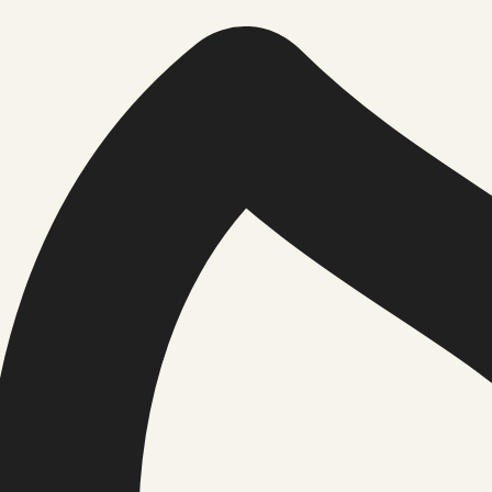
ndi mängu
dadel, nuppudel ja käikudel: 11. juulil…