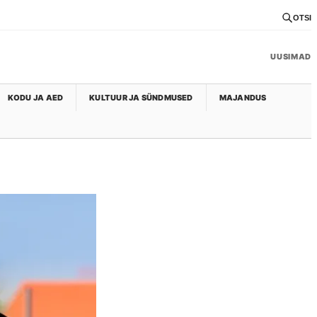
OTSI
UUSIMAD
KODU JA AED
KULTUUR JA SÜNDMUSED
MAJANDUS