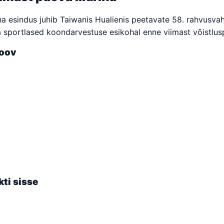
nna esindus juhib Taiwanis Hualienis peetavate 58. rahvusvah
nna sportlased koondarvestuse esikohal enne viimast võistlus
roov
ti sisse