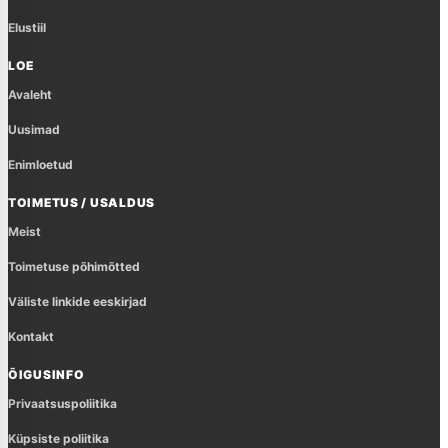
Elustiil
LOE
Avaleht
Uusimad
Enimloetud
TOIMETUS / USALDUS
Meist
Toimetuse põhimõtted
Väliste linkide eeskirjad
Kontakt
ÕIGUSINFO
Privaatsuspoliitika
Küpsiste poliitika