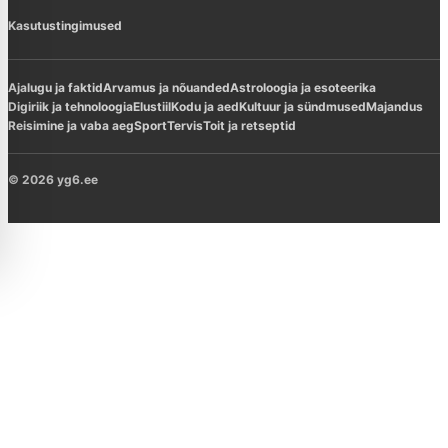
Kasutustingimused
Ajalugu ja faktid
Arvamus ja nõuanded
Astroloogia ja esoteerika
Digiriik ja tehnoloogia
Elustiil
Kodu ja aed
Kultuur ja sündmused
Majandus
Reisimine ja vaba aeg
Sport
Tervis
Toit ja retseptid
© 2026 yg6.ee