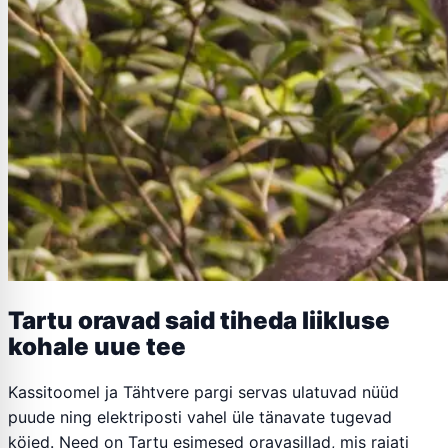
Tartu oravad said tiheda liikluse
kohale uue tee
Kassitoomel ja Tähtvere pargi servas ulatuvad nüüd
puude ning elektriposti vahel üle tänavate tugevad
köied. Need on Tartu esimesed oravasillad, mis rajati