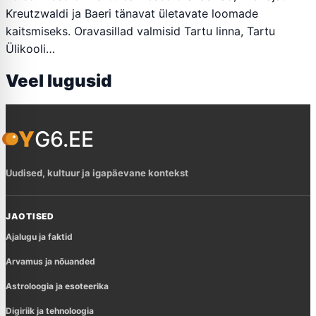
Kreutzwaldi ja Baeri tänavat ületavate loomade
kaitsmiseks. Oravasillad valmisid Tartu linna, Tartu
Ülikooli…
Veel lugusid
YG6.EE
Uudised, kultuur ja igapäevane kontekst
JAOTISED
Ajalugu ja faktid
Arvamus ja nõuanded
Astroloogia ja esoteerika
Digiriik ja tehnoloogia