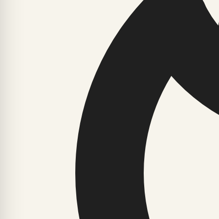
Editorial and legal standards
Facts should be checked against primary sources, official r
Reader choices and requests
Opinion, analysis, advertising and sponsored content shou
Comments, if available, are treated as simple reader fee
Contacts and accountability
Publisher:
YG6 Kirjastus
Owner:
YG6 Kirjastus
Responsible contact:
YG6 Meedia OÜ
General questions:
info@yg6.ee
Editorial corrections:
toimetus@yg6.ee