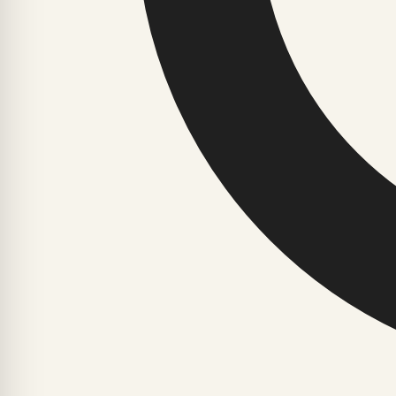
Privacy questions:
privaatsus@yg6.ee
Phone:
+372 512 3456
Address:
Tornimäe 5, 10145 Tallinn, Eesti
YG6.EE
JAOTISED
LOE
Ajalugu ja faktid
Avaleht
Arvamus ja nõuanded
Uusimad
Astroloogia ja esoteerika
Enimloetud
Digiriik ja tehnoloogia
Elustiil