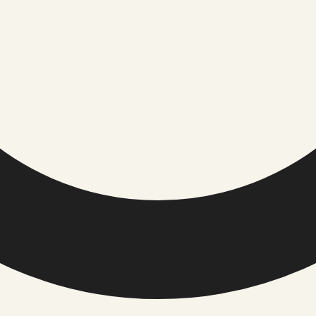
TOIMETUS / USALDUS
ÕIGUSINFO
Meist
Privaatsuspol
Toimetuse põhimõtted
Küpsiste polii
Väliste linkide eeskirjad
Kasutusting
Kontakt