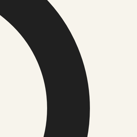
c sources.
ed through the editorial contact route.
.