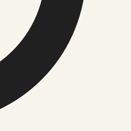
Uudised, kultuur ja igapäevane kontekst
iitika
tika
imused