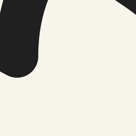
ecords, institutional statements or clearly attributed publi
ld be separated from news reporting. Corrections are handl
dback and are not described as separate product mechanics