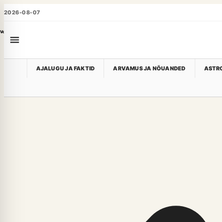
2026-08-07
Voog
AJALUGU JA FAKTID
ARVAMUS JA NÕUANDED
ASTRO
Toimetuse põhimõtted
Toimetuse põhimõtted
YG6 Meedia OÜ operates yg6.ee as a public-facing news a
Scope and responsibility
Topics are selected for public interest, relevance, verifiab