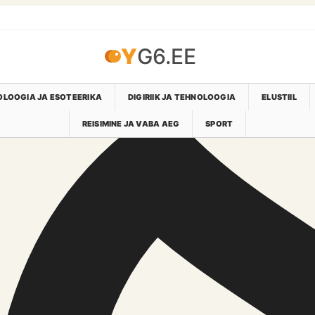
YG6.EE
LOOGIA JA ESOTEERIKA
DIGIRIIK JA TEHNOLOOGIA
ELUSTIIL
REISIMINE JA VABA AEG
SPORT
nd information portal.
le sourcing and practical value to readers.