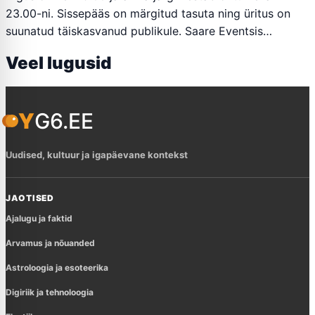
23.00-ni. Sissepääs on märgitud tasuta ning üritus on
suunatud täiskasvanud publikule. Saare Eventsis…
Veel lugusid
YG6.EE
Uudised, kultuur ja igapäevane kontekst
JAOTISED
Ajalugu ja faktid
Arvamus ja nõuanded
Astroloogia ja esoteerika
Digiriik ja tehnoloogia