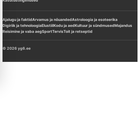
Kasutustingimused
Ajalugu ja faktid
Arvamus ja nõuanded
Astroloogia ja esoteerika
Digiriik ja tehnoloogia
Elustiil
Kodu ja aed
Kultuur ja sündmused
Majandus
Reisimine ja vaba aeg
Sport
Tervis
Toit ja retseptid
© 2026 yg6.ee