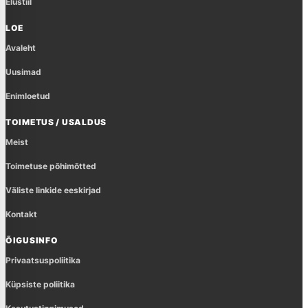
Elustiil
LOE
Avaleht
Uusimad
Enimloetud
TOIMETUS / USALDUS
Meist
Toimetuse põhimõtted
Väliste linkide eeskirjad
Kontakt
ÕIGUSINFO
Privaatsuspoliitika
Küpsiste poliitika