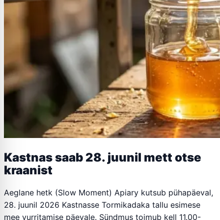
Kastnas saab 28. juunil mett otse
kraanist
Aeglane hetk (Slow Moment) Apiary kutsub pühapäeval,
28. juunil 2026 Kastnasse Tormikadaka tallu esimese
mee vurritamise päevale. Sündmus toimub kell 11.00-