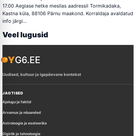
17.00 Aeglase hetke mesilas aadressil Tormikadaka,
Kastna küla, 88106 Pärnu maakond. Korraldaja avaldatud
info järgi…
Veel lugusid
YG6.EE
Uudised, kultuur ja igapäevane kontekst
JAOTISED
Ajalugu ja faktid
Arvamus ja nõuanded
Astroloogia ja esoteerika
Digiriik ja tehnoloogia