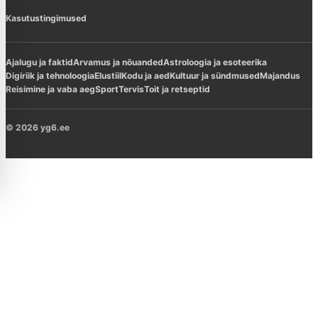
Kasutustingimused
Ajalugu ja faktid
Arvamus ja nõuanded
Astroloogia ja esoteerika
Digiriik ja tehnoloogia
Elustiil
Kodu ja aed
Kultuur ja sündmused
Majandus
Reisimine ja vaba aeg
Sport
Tervis
Toit ja retseptid
© 2026 yg6.ee