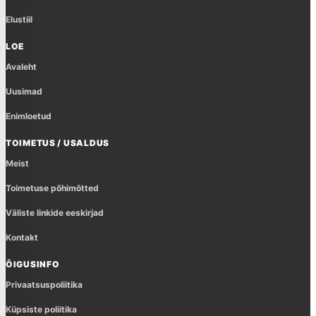
Elustiil
LOE
Avaleht
Uusimad
Enimloetud
TOIMETUS / USALDUS
Meist
Toimetuse põhimõtted
Väliste linkide eeskirjad
Kontakt
ÕIGUSINFO
Privaatsuspoliitika
Küpsiste poliitika