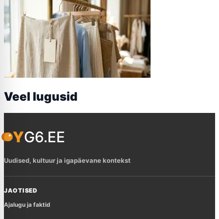
Veel lugusid
YG6.EE
Uudised, kultuur ja igapäevane kontekst
JAOTISED
Ajalugu ja faktid