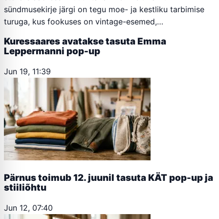
sündmusekirje järgi on tegu moe- ja kestliku tarbimise
turuga, kus fookuses on vintage-esemed,…
Kuressaares avatakse tasuta Emma
Leppermanni pop-up
Jun 19, 11:39
Pärnus toimub 12. juunil tasuta KÄT pop-up ja
stiiliõhtu
Jun 12, 07:40