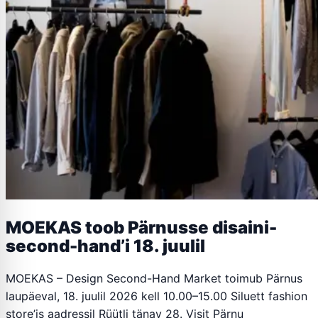
MOEKAS toob Pärnusse disaini-
second-hand’i 18. juulil
MOEKAS – Design Second-Hand Market toimub Pärnus
laupäeval, 18. juulil 2026 kell 10.00–15.00 Siluett fashion
store’is aadressil Rüütli tänav 28. Visit Pärnu