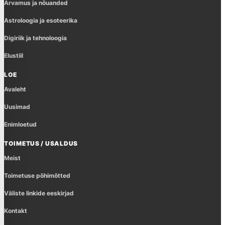
Arvamus ja nõuanded
Astroloogia ja esoteerika
Digiriik ja tehnoloogia
Elustiil
LOE
Avaleht
Uusimad
Enimloetud
TOIMETUS / USALDUS
Meist
Toimetuse põhimõtted
Väliste linkide eeskirjad
Kontakt