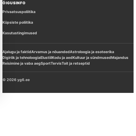
ÕIGUSINFO
Privaatsuspoliitika
Küpsiste poliitika
Kasutustingimused
Ajalugu ja faktid
Arvamus ja nõuanded
Astroloogia ja esoteerika
Digiriik ja tehnoloogia
Elustiil
Kodu ja aed
Kultuur ja sündmused
Majandus
Reisimine ja vaba aeg
Sport
Tervis
Toit ja retseptid
© 2026 yg6.ee