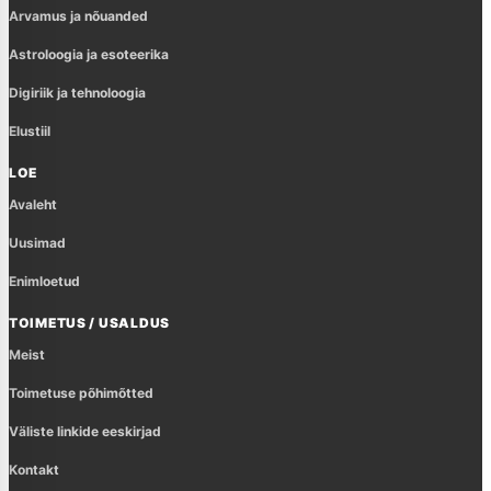
Arvamus ja nõuanded
Astroloogia ja esoteerika
Digiriik ja tehnoloogia
Elustiil
LOE
Avaleht
Uusimad
Enimloetud
TOIMETUS / USALDUS
Meist
Toimetuse põhimõtted
Väliste linkide eeskirjad
Kontakt