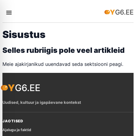
YG6.EE
Sisustus
Selles rubriigis pole veel artikleid
Meie ajakirjanikud uuendavad seda sektsiooni peagi.
YG6.EE
Uudised, kultuur ja igapäevane kontekst
JAOTISED
Ajalugu ja faktid