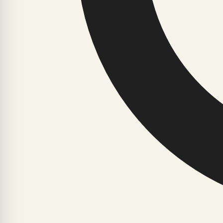
Harku valla avaldatud juhise järgi saab Hispaania teeteo 
varahommik, õhtu või vihmajärgne periood, mil nälkjad on 
Veel lugusid
YG6.EE
JAOTISED
LOE
Ajalugu ja faktid
Avaleht
Arvamus ja nõuanded
Uusimad
Astroloogia ja esoteerika
Enimloetud
Digiriik ja tehnoloogia
Elustiil