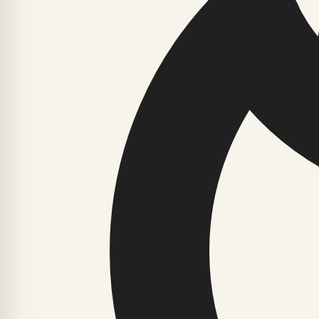
Harku aednikke aitab nälkjate vastu 