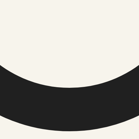
ja teiste võõrnälkjate arvukust kõige tõhusamalt vähendada 
aktiivsemad. Ühekordsest tõrjest ei piisa:…
TOIMETUS / USALDUS
ÕIGUSINFO
Meist
Privaatsuspol
Toimetuse põhimõtted
Küpsiste polii
Väliste linkide eeskirjad
Kasutusting
Kontakt