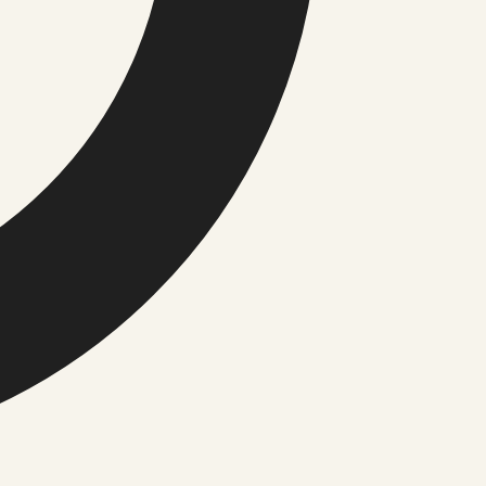
korrapärase käsitsi korjamisega. Parim aeg aiaringiks on
Uudised, kultuur ja igapäevane kontekst
iitika
tika
imused