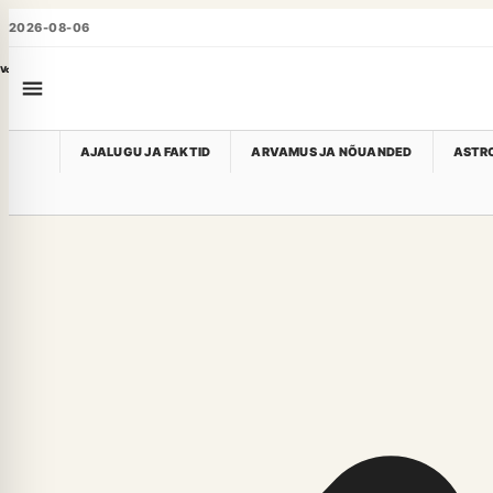
2026-08-06
Voog
AJALUGU JA FAKTID
ARVAMUS JA NÕUANDED
ASTRO
Aed