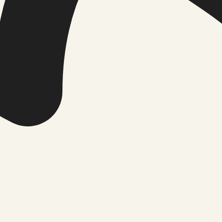
üks suvine rutiin