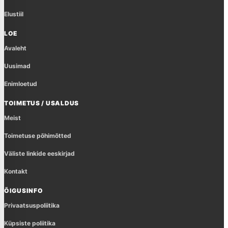
Elustiil
LOE
Avaleht
Uusimad
Enimloetud
TOIMETUS / USALDUS
Meist
Toimetuse põhimõtted
Väliste linkide eeskirjad
Kontakt
ÕIGUSINFO
Privaatsuspoliitika
Küpsiste poliitika