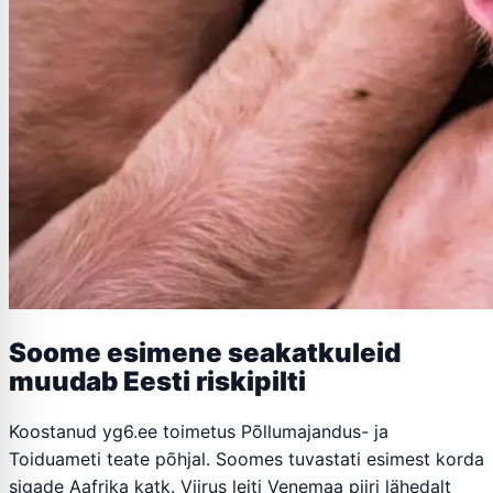
Soome esimene seakatkuleid
muudab Eesti riskipilti
Koostanud yg6.ee toimetus Põllumajandus- ja
Toiduameti teate põhjal. Soomes tuvastati esimest korda
sigade Aafrika katk. Viirus leiti Venemaa piiri lähedalt