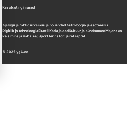
Kasutustingimused
Ajalugu ja faktid
Arvamus ja nõuanded
Astroloogia ja esoteerika
Digiriik ja tehnoloogia
Elustiil
Kodu ja aed
Kultuur ja sündmused
Majandus
Reisimine ja vaba aeg
Sport
Tervis
Toit ja retseptid
© 2026 yg6.ee