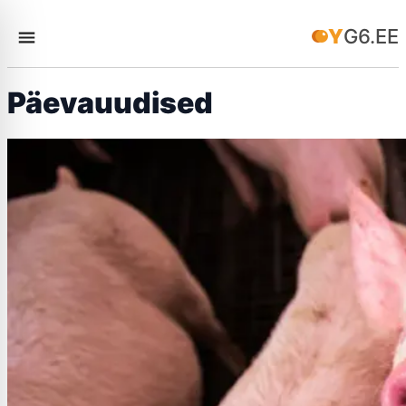
YG6.EE
Päevauudised