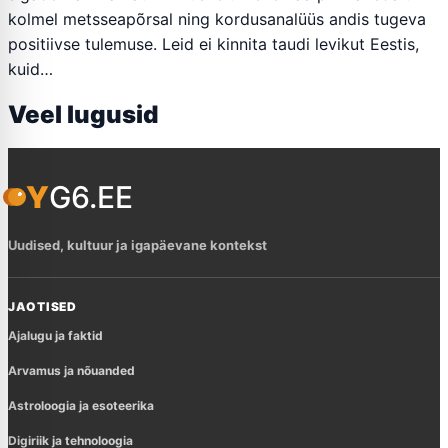
kolmel metsseapõrsal ning kordusanalüüs andis tugeva
positiivse tulemuse. Leid ei kinnita taudi levikut Eestis,
kuid…
Veel lugusid
YG6.EE
Uudised, kultuur ja igapäevane kontekst
JAOTISED
Ajalugu ja faktid
Arvamus ja nõuanded
Astroloogia ja esoteerika
Digiriik ja tehnoloogia