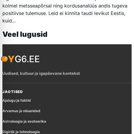
kolmel metsseapõrsal ning kordusanalüüs andis tugeva
positiivse tulemuse. Leid ei kinnita taudi levikut Eestis,
kuid…
Veel lugusid
YG6.EE
Uudised, kultuur ja igapäevane kontekst
JAOTISED
Ajalugu ja faktid
Arvamus ja nõuanded
Astroloogia ja esoteerika
Digiriik ja tehnoloogia