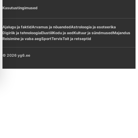
Kasutustingimused
Ajalugu ja faktid
Arvamus ja nõuanded
Astroloogia ja esoteerika
Digiriik ja tehnoloogia
Elustiil
Kodu ja aed
Kultuur ja sündmused
Majandus
Reisimine ja vaba aeg
Sport
Tervis
Toit ja retseptid
© 2026 yg6.ee