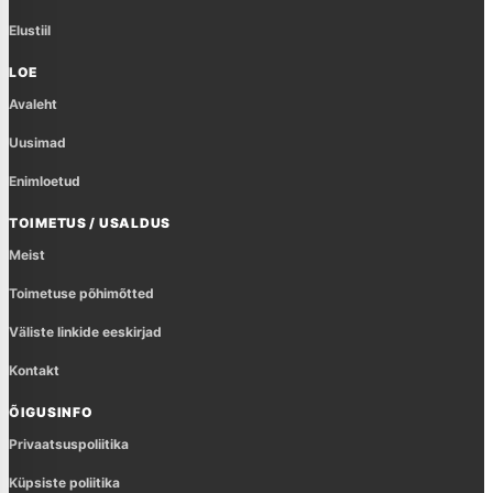
Elustiil
LOE
Avaleht
Uusimad
Enimloetud
TOIMETUS / USALDUS
Meist
Toimetuse põhimõtted
Väliste linkide eeskirjad
Kontakt
ÕIGUSINFO
Privaatsuspoliitika
Küpsiste poliitika