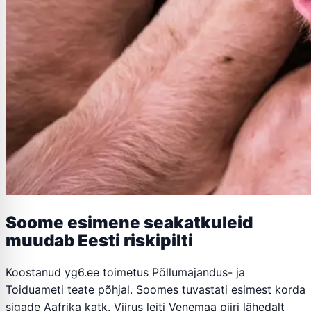
Soome esimene seakatkuleid
muudab Eesti riskipilti
Koostanud yg6.ee toimetus Põllumajandus- ja
Toiduameti teate põhjal. Soomes tuvastati esimest korda
sigade Aafrika katk. Viirus leiti Venemaa piiri lähedalt