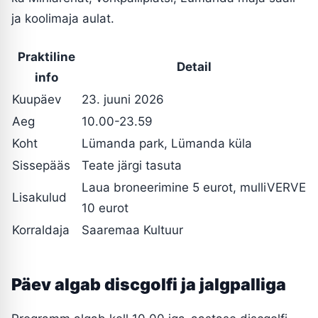
ja koolimaja aulat.
Praktiline
Detail
info
Kuupäev
23. juuni 2026
Aeg
10.00-23.59
Koht
Lümanda park, Lümanda küla
Sissepääs
Teate järgi tasuta
Laua broneerimine 5 eurot, mulliVERVE
Lisakulud
10 eurot
Korraldaja
Saaremaa Kultuur
Päev algab discgolfi ja jalgpalliga