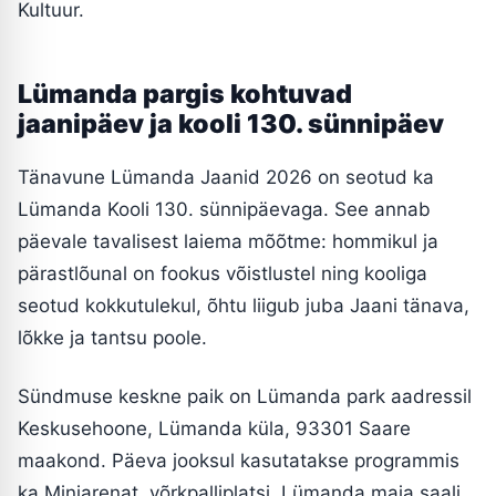
Kultuur.
Lümanda pargis kohtuvad
jaanipäev ja kooli 130. sünnipäev
Tänavune Lümanda Jaanid 2026 on seotud ka
Lümanda Kooli 130. sünnipäevaga. See annab
päevale tavalisest laiema mõõtme: hommikul ja
pärastlõunal on fookus võistlustel ning kooliga
seotud kokkutulekul, õhtu liigub juba Jaani tänava,
lõkke ja tantsu poole.
Sündmuse keskne paik on Lümanda park aadressil
Keskusehoone, Lümanda küla, 93301 Saare
maakond. Päeva jooksul kasutatakse programmis
ka Miniarenat, võrkpalliplatsi, Lümanda maja saali