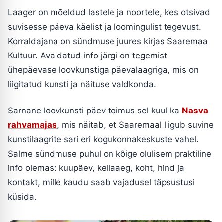
Laager on mõeldud lastele ja noortele, kes otsivad
suvisesse päeva käelist ja loomingulist tegevust.
Korraldajana on sündmuse juures kirjas Saaremaa
Kultuur. Avaldatud info järgi on tegemist
ühepäevase loovkunstiga päevalaagriga, mis on
liigitatud kunsti ja näituse valdkonda.
Sarnane loovkunsti päev toimus sel kuul ka
Nasva
rahvamajas
, mis näitab, et Saaremaal liigub suvine
kunstilaagrite sari eri kogukonnakeskuste vahel.
Salme sündmuse puhul on kõige olulisem praktiline
info olemas: kuupäev, kellaaeg, koht, hind ja
kontakt, mille kaudu saab vajadusel täpsustusi
küsida.