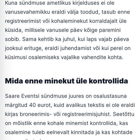
Kuna sündmuse ametlikus kirjelduses ei ole
vanusevahemikku eraldi välja toodud, tasub enne
registreerimist või kohaleminekut korraldajalt üle
küsida, millisele vanusele päev kõige paremini
sobib. Sama kehtib ka juhul, kui laps vajab päeva
jooksul erituge, eraldi juhendamist või kui perel on
küsimusi osalemiseks vajalike vahendite kohta.
Mida enne minekut üle kontrollida
Saare Eventsi sündmuse juures on osalustasuna
märgitud 40 eurot, kuid avalikus tekstis ei ole eraldi
kirjas broneerimis- või registreerimisjuhist. Seetõttu
on mõistlik enne kohale minemist kontrollida, kas
osalemine tuleb eelnevalt kinnitada ja kas kohtade