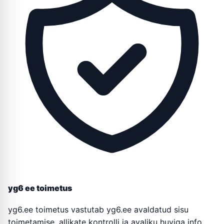
yg6 ee toimetus
yg6.ee toimetus vastutab yg6.ee avaldatud sisu
toimetamise, allikate kontrolli ja avaliku huviga info