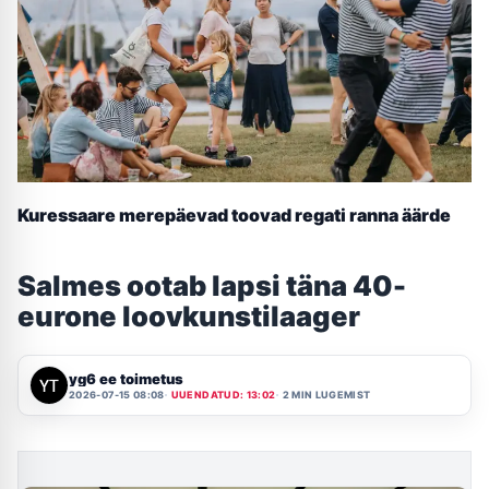
Kuressaare merepäevad toovad regati ranna äärde
Salmes ootab lapsi täna 40-
eurone loovkunstilaager
yg6 ee toimetus
2026-07-15 08:08
UUENDATUD: 13:02
2 MIN LUGEMIST