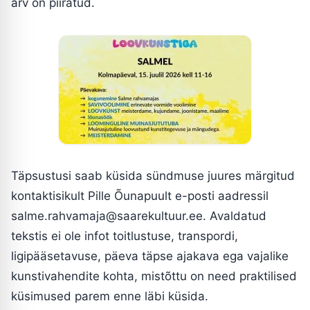
arv on piiratud.
Täpsustusi saab küsida sündmuse juures märgitud
kontaktisikult Pille Õunapuult e-posti aadressil
salme.rahvamaja@saarekultuur.ee. Avaldatud
tekstis ei ole infot toitlustuse, transpordi,
ligipääsetavuse, päeva täpse ajakava ega vajalike
kunstivahendite kohta, mistõttu on need praktilised
küsimused parem enne läbi küsida.