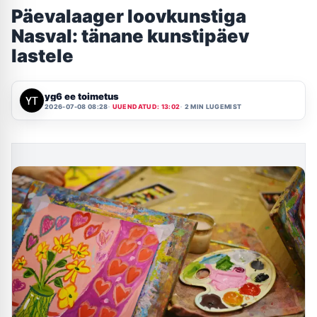
Päevalaager loovkunstiga
Nasval: tänane kunstipäev
lastele
yg6 ee toimetus
2026-07-08 08:28
UUENDATUD: 13:02
2 MIN LUGEMIST