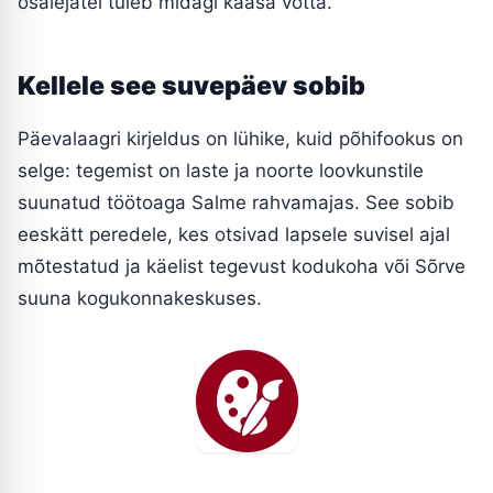
osalejatel tuleb midagi kaasa võtta.
Kellele see suvepäev sobib
Päevalaagri kirjeldus on lühike, kuid põhifookus on
selge: tegemist on laste ja noorte loovkunstile
suunatud töötoaga Salme rahvamajas. See sobib
eeskätt peredele, kes otsivad lapsele suvisel ajal
mõtestatud ja käelist tegevust kodukoha või Sõrve
suuna kogukonnakeskuses.