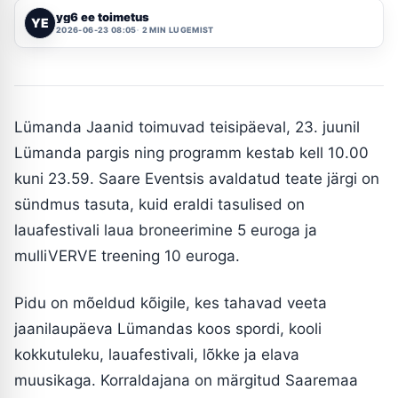
yg6 ee toimetus
YE
2026-06-23 08:05
2 MIN LUGEMIST
Lümanda Jaanid toimuvad teisipäeval, 23. juunil
Lümanda pargis ning programm kestab kell 10.00
kuni 23.59. Saare Eventsis avaldatud teate järgi on
sündmus tasuta, kuid eraldi tasulised on
lauafestivali laua broneerimine 5 euroga ja
mulliVERVE treening 10 euroga.
Pidu on mõeldud kõigile, kes tahavad veeta
jaanilaupäeva Lümandas koos spordi, kooli
kokkutuleku, lauafestivali, lõkke ja elava
muusikaga. Korraldajana on märgitud Saaremaa