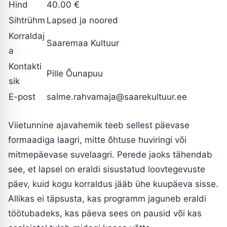
Hind
40.00 €
Sihtrühm
Lapsed ja noored
Korraldaj
Saaremaa Kultuur
a
Kontakti
Pille Õunapuu
sik
E-post
salme.rahvamaja@saarekultuur.ee
Viietunnine ajavahemik teeb sellest päevase
formaadiga laagri, mitte õhtuse huviringi või
mitmepäevase suvelaagri. Perede jaoks tähendab
see, et lapsel on eraldi sisustatud loovtegevuste
päev, kuid kogu korraldus jääb ühe kuupäeva sisse.
Allikas ei täpsusta, kas programm jaguneb eraldi
töötubadeks, kas päeva sees on pausid või kas