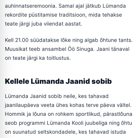
auhinnatseremoonia. Samal ajal jätkub Lümanda
rekordite püstitamise traditsioon, mida tehakse
teate järgi juba viiendat aastat.
Kell 21.00 süüdatakse lõke ning algab õhtune tants.
Muusikat teeb ansambel Öö Sinuga. Jaani tänaval
on teate järgi ka toitlustus.
Kellele Lümanda Jaanid sobib
Lümanda Jaanid sobib neile, kes tahavad
jaanilaupäeva veeta ühes kohas terve päeva vältel.
Hommik ja lõuna on rohkem sportlikud, pärastlõuna
seob programmi Lümanda Kooli juubeliga ning õhtu
on suunatud seltskondadele, kes tahavad istuda