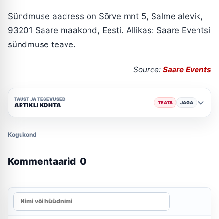
Sündmuse aadress on Sõrve mnt 5, Salme alevik,
93201 Saare maakond, Eesti. Allikas: Saare Eventsi
sündmuse teave.
Source:
Saare Events
TAUST JA TEGEVUSED
TEATA
JAGA
ARTIKLI KOHTA
Kogukond
Kommentaarid
0