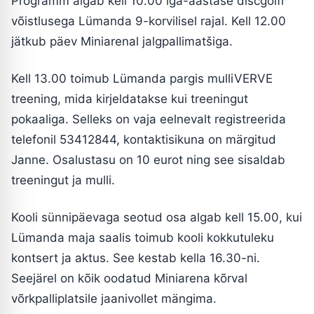
Programm algab kell 10.00 iga-aastase discgolfi
võistlusega Lümanda 9-korvilisel rajal. Kell 12.00
jätkub päev Miniarenal jalgpallimatšiga.
Kell 13.00 toimub Lümanda pargis mulliVERVE
treening, mida kirjeldatakse kui treeningut
pokaaliga. Selleks on vaja eelnevalt registreerida
telefonil 53412844, kontaktisikuna on märgitud
Janne. Osalustasu on 10 eurot ning see sisaldab
treeningut ja mulli.
Kooli sünnipäevaga seotud osa algab kell 15.00, kui
Lümanda maja saalis toimub kooli kokkutuleku
kontsert ja aktus. See kestab kella 16.30-ni.
Seejärel on kõik oodatud Miniarena kõrval
võrkpalliplatsile jaanivollet mängima.