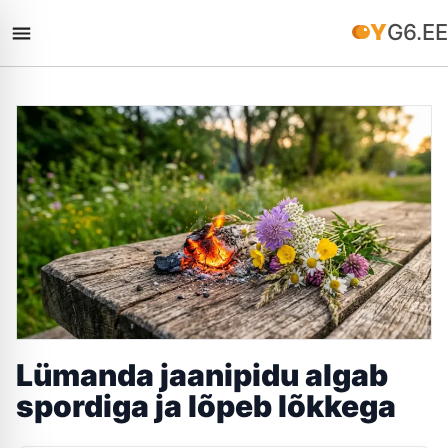
YG6.EE
Lümanda jaanipidu algab
spordiga ja lõpeb lõkkega