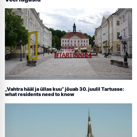
„Vahtra hääl ja üllas kuu” jõuab 30. juulil Tartusse:
what residents need to know