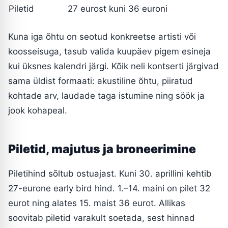
Piletid
27 eurost kuni 36 euroni
Kuna iga õhtu on seotud konkreetse artisti või
koosseisuga, tasub valida kuupäev pigem esineja
kui üksnes kalendri järgi. Kõik neli kontserti järgivad
sama üldist formaati: akustiline õhtu, piiratud
kohtade arv, laudade taga istumine ning söök ja
jook kohapeal.
Piletid, majutus ja broneerimine
Piletihind sõltub ostuajast. Kuni 30. aprillini kehtib
27-eurone early bird hind. 1.–14. maini on pilet 32
eurot ning alates 15. maist 36 eurot. Allikas
soovitab piletid varakult soetada, sest hinnad