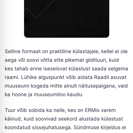
Selline formaat on praktiline külastajale, kellel ei ole
aega või soovi võtta ette pikemat giidituuri, kuid
kes tahab enne iseseisvat külastust saada selgema
raami. Lühike alguspunkt võib aidata Raadil asuvat
muuseumi kogeda mitte ainult näitusepaigana, vaid
ka hoone ja muuseumiloo kaudu.
Tuur võib sobida ka neile, kes on ERMis varem
käinud, kuid soovivad seekord alustada külastust
koondatud sissejuhatusega. Sündmuse kirjeldus ei