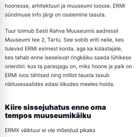
hoonesse, arhitektuuri ja muuseumi loosse. ERMi
sündmuse info järgi on osalemine tasuta.
Tuur toimub Eesti Rahva Muuseumis aadressil
Muuseumi tee 2, Tartu. See sobib eriti neile, kes
tulevad ERMi esimest korda, aga ka külastajale,
kes tahab enne iseseisvat ringkäiku saada lühikese
orientiiri: kus ta parasjagu on, miks hoone ja paik on
ERMi loos tähtsad ning millist tausta tasub
näitusesaalides edasi liikudes meeles hoida.
Kiire sissejuhatus enne oma
tempos muuseumikäiku
ERMX välktuur ei ole mõeldud pikaks