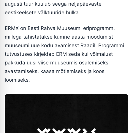
augusti tuur kuulub seega neljapäevaste
eestikeelsete välktuuride hulka.
ERMX on Eesti Rahva Muuseumi eriprogramm,
millega tähistatakse kümne aasta möödumist
muuseumi uue kodu avamisest Raadil. Programmi
tutvustuses kirjeldab ERM seda kui võimalust
pakkuda uusi viise muuseumis osalemiseks,
avastamiseks, kaasa mõtlemiseks ja koos
loomiseks.