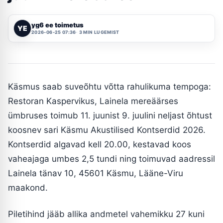
yg6 ee toimetus
YE
2026-06-25 07:36
3 MIN LUGEMIST
Käsmus saab suveõhtu võtta rahulikuma tempoga:
Restoran Kaspervikus, Lainela mereäärses
ümbruses toimub 11. juunist 9. juulini neljast õhtust
koosnev sari Käsmu Akustilised Kontserdid 2026.
Kontserdid algavad kell 20.00, kestavad koos
vaheajaga umbes 2,5 tundi ning toimuvad aadressil
Lainela tänav 10, 45601 Käsmu, Lääne-Viru
maakond.
Piletihind jääb allika andmetel vahemikku 27 kuni