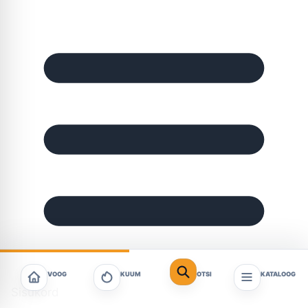
VOOG
KUUM
OTSI
KATALOOG
Sisukord