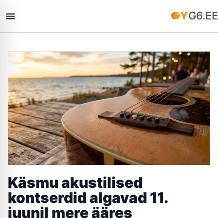
YG6.EE
Käsmu akustilised
kontserdid algavad 11.
juunil mere ääres