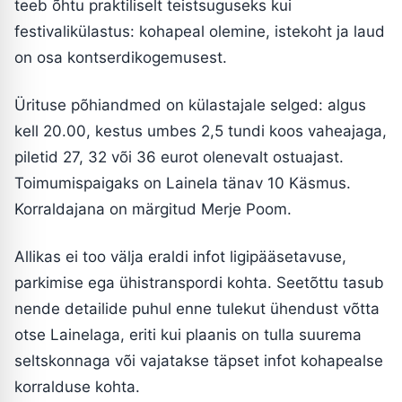
teeb õhtu praktiliselt teistsuguseks kui
festivalikülastus: kohapeal olemine, istekoht ja laud
on osa kontserdikogemusest.
Ürituse põhiandmed on külastajale selged: algus
kell 20.00, kestus umbes 2,5 tundi koos vaheajaga,
piletid 27, 32 või 36 eurot olenevalt ostuajast.
Toimumispaigaks on Lainela tänav 10 Käsmus.
Korraldajana on märgitud Merje Poom.
Allikas ei too välja eraldi infot ligipääsetavuse,
parkimise ega ühistranspordi kohta. Seetõttu tasub
nende detailide puhul enne tulekut ühendust võtta
otse Lainelaga, eriti kui plaanis on tulla suurema
seltskonnaga või vajatakse täpset infot kohapealse
korralduse kohta.