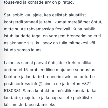
tõusevad ja kohtade arv on piiratud.
Sari sobib kuulajale, kes eelistab akustilist
kontserdiformaati ja rahulikumat mereäärset õhtut,
mitte suure rahvamassiga festivali. Kuna publik
istub laudade taga, on varasem broneerimine eriti
asjakohane siis, kui soov on tulla mitmekesi või
istuda samas lauas.
Lainelas samal päeval ööbijatele kehtib allika
andmetel 15-protsendiline majutuse soodustus.
Kohtade ja laudade broneerimiseks on antud e-
posti aadress
info@lainela.ee
ja telefon +372
5130381. Sama kontakt on mõistlik kasutada ka
laudade, majutuse ja kohapealsete praktiliste
küsimuste täpsustamiseks.