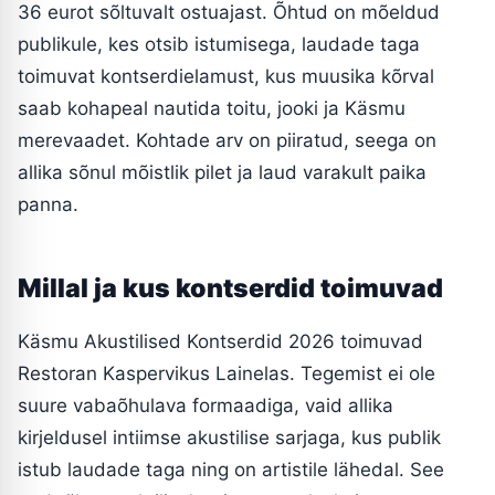
36 eurot sõltuvalt ostuajast. Õhtud on mõeldud
publikule, kes otsib istumisega, laudade taga
toimuvat kontserdielamust, kus muusika kõrval
saab kohapeal nautida toitu, jooki ja Käsmu
merevaadet. Kohtade arv on piiratud, seega on
allika sõnul mõistlik pilet ja laud varakult paika
panna.
Millal ja kus kontserdid toimuvad
Käsmu Akustilised Kontserdid 2026 toimuvad
Restoran Kaspervikus Lainelas. Tegemist ei ole
suure vabaõhulava formaadiga, vaid allika
kirjeldusel intiimse akustilise sarjaga, kus publik
istub laudade taga ning on artistile lähedal. See