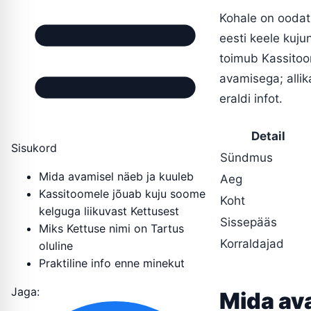
Kohale on oodatu
eesti keele kuj
toimub Kassitoo
avamisega; allik
eraldi infot.
Detail
Sisukord
Sündmus
Mida avamisel näeb ja kuuleb
Aeg
Kassitoomele jõuab kuju soome
Koht
kelguga liikuvast Kettusest
Sissepääs
Miks Kettuse nimi on Tartus
Korraldajad
oluline
Praktiline info enne minekut
Jaga:
Mida av