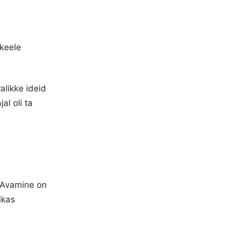
ikeele
alikke ideid
al oli ta
. Avamine on
ikas