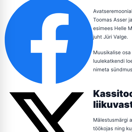
Avatseremoonial
Toomas Asser ja
esimees Helle Me
juht Jüri Valge.
Muusikalise osa
luulekatkendi l
nimeta sündmuse
Kassito
liikuvas
Mälestusmärgi a
töökojas ning ku