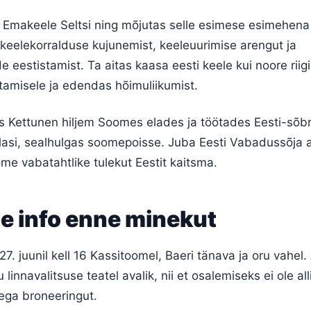
 Emakeele Seltsi ning mõjutas selle esimese esimehena
keelekorralduse kujunemist, keeleuurimise arengut ja
eestistamist. Ta aitas kaasa eesti keele kui noore riig
tamisele ja edendas hõimuliikumist.
itas Kettunen hiljem Soomes elades ja töötades Eesti-sõbr
lasi, sealhulgas soomepoisse. Juba Eesti Vabadussõja aj
e vabatahtlike tulekut Eestit kaitsma.
ne info enne minekut
. juunil kell 16 Kassitoomel, Baeri tänava ja oru vahel
 linnavalitsuse teatel avalik, nii et osalemiseks ei ole all
 ega broneeringut.