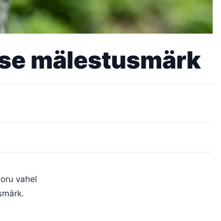
tuse mälestusmärk
 oru vahel
usmärk.