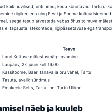
d kõik huvilised, eriti need, keda kõnetavad Tartu üliko
unemine riigikeelena ning Eesti ja Soome kultuurisidem
mel, seega tasub arvestada vabas õhus toimuva mäles
as ei täpsusta istekohtade, ligipääsetavuse ega transpo
Teave
Lauri Kettuse mälestusmärgi avamine
Laupäev, 27. juuni kell 16.00
Kassitoome, Baeri tänava ja oru vahel, Tartu
Tasuta, avalik sündmus
Emakeele Selts, Tartu linn, Tartu Ülikool
amisel näeb ja kuuleb