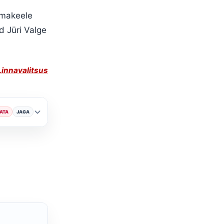
Emakeele
ud Jüri Valge
Linnavalitsus
ATA
JAGA