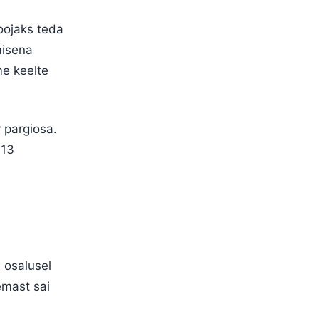
toojaks teda
misena
me keelte
 pargiosa.
413
 osalusel
emast sai