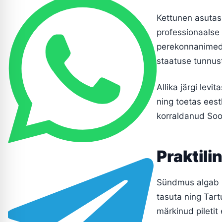
Kettunen asutas
professionaalse 
perekonnanimede 
staatuse tunnus
Allika järgi lev
ning toetas eest
korraldanud Soom
Praktili
Sündmus algab 27
tasuta ning Tartu
märkinud piletit