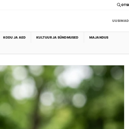
OTSI
UUSIMAD
KODU JA AED
KULTUUR JA SÜNDMUSED
MAJANDUS