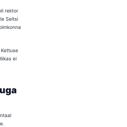
i rektor
e Seltsi
itoimkonna
 Kettuse
likas ei
guga
ntaal
e.