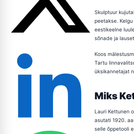
Skulptuur kujuta
peetakse. Kelgu
eestikeelne luu
sõnade ja lause
Koos mälestusmär
Tartu linnavalit
üksikannetajat n
Miks Ket
Lauri Kettunen o
asutati 1920. aa
selle õppetooli 