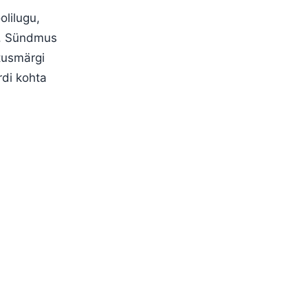
olilugu,
ed. Sündmus
tusmärgi
rdi kohta