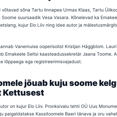
 võtavad sõna Tartu linnapea Urmas Klaas, Tartu Ülikool
 Soome suursaadik Vesa Vasara. Kõnelevad ka Emakeel
tslang, kujur Elo Liiv ning idee autor ja mälestusmärg
 annab Vanemuise ooperisolist Kristjan Häggblom. Lauri
oeb Emakeele Seltsi kaasteadussekretär Jaana Toome. Al
 lõppaega ega registreerimisvajadust.
omele jõuab kuju soome kel
t Kettusest
utor on kujur Elo Liiv. Pronksivalu tehti OÜ Uus Monume
ju paigaldatakse Kassitoomele Baeri tänava ja oru vahel