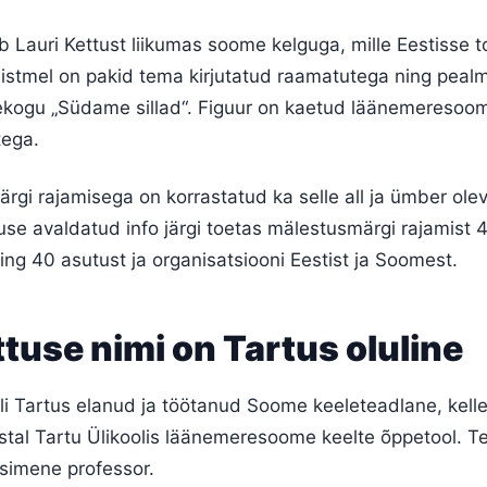
b Lauri Kettust liikumas soome kelguga, mille Eestisse 
 istmel on pakid tema kirjutatud raamatutega ning peal
lekogu „Südame sillad“. Figuur on kaetud läänemeresoo
tega.
gi rajamisega on korrastatud ka selle all ja ümber olev
suse avaldatud info järgi toetas mälestusmärgi rajamist 
ing 40 asutust ja organisatsiooni Eestist ja Soomest.
tuse nimi on Tartus oluline
li Tartus elanud ja töötanud Soome keeleteadlane, kelle
stal Tartu Ülikoolis läänemeresoome keelte õppetool. T
esimene professor.