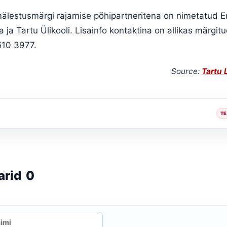
 mälestusmärgi rajamise põhipartneritena on nimetatud 
na ja Tartu Ülikooli. Lisainfo kontaktina on allikas märgit
510 3977.
Source:
Tartu 
TE
arid
0