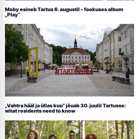
Moby esineb Tartus 6. augustil – fookuses album
„Play“
„Vahtra hääl ja üllas kuu” jõuab 30. juulil Tartusse:
what residents need to know