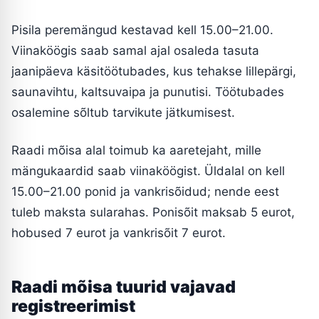
Pisila peremängud kestavad kell 15.00–21.00.
Viinaköögis saab samal ajal osaleda tasuta
jaanipäeva käsitöötubades, kus tehakse lillepärgi,
saunavihtu, kaltsuvaipa ja punutisi. Töötubades
osalemine sõltub tarvikute jätkumisest.
Raadi mõisa alal toimub ka aaretejaht, mille
mängukaardid saab viinaköögist. Üldalal on kell
15.00–21.00 ponid ja vankrisõidud; nende eest
tuleb maksta sularahas. Ponisõit maksab 5 eurot,
hobused 7 eurot ja vankrisõit 7 eurot.
Raadi mõisa tuurid vajavad
registreerimist