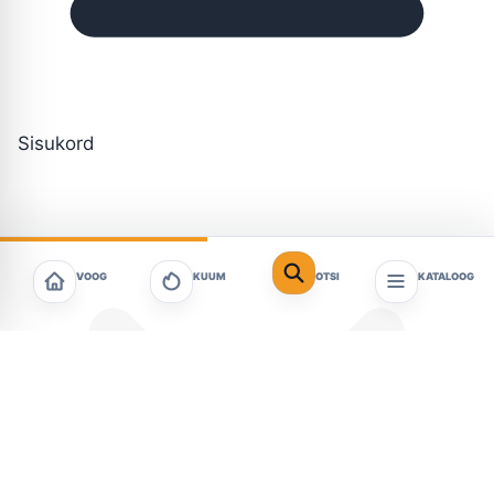
Sisukord
VOOG
KUUM
OTSI
KATALOOG