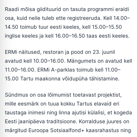
Raadi mõisa giidituurid on tasuta programmi eraldi
osa, kuid neile tuleb ette registreeruda. Kell 14.00–
14.50 toimub tuur eesti keeles, kell 15.00–15.50
inglise keeles ja kell 16.00–16.50 taas eesti keeles.
ERMi näitused, restoran ja pood on 23. juunil
avatud kell 10.00–16.00. Mängumets on avatud kell
11.00–16.00. ERMi A-parklas toimub kell 11.00–
15.00 Tartu maakonna võidupüha tähistamine.
Sündmus on osa lõimumist toetavast projektist,
mille eesmärk on tuua kokku Tartus elavaid eri
taustaga inimesi ning linna ajutisi külalisi, et kogeda
Eesti jaanipäeva traditsioone. Korralduse juures on
märgitud Euroopa Sotsiaalfond+ kaasrahastus ning