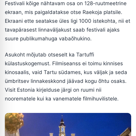
Festivali kõige nähtavam osa on 128-ruutmeetrine
ekraan, mis paigaldatakse otse Raekoja platsile.
Ekraani ette seatakse üles ligi 1000 istekohta, nii et
tavapärasest linnaväljakust saab festivali ajaks
suure publikumahuga vabaõhukino.
Asukoht mõjutab otseselt ka Tartuffi
külastuskogemust. Filmiseanss ei toimu kinnises
kinosaalis, vaid Tartu südames, kus väljak ja seda
ümbritsev linnakeskkond jäävad kogu õhtu osaks.
Visit Estonia kirjelduse järgi on ruumi nii
noorematele kui ka vanematele filmihuvilistele.