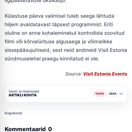
ligipääsetavuse üksikasju.
Külastuse päeva valimisel tuleb seega lähtuda
hiljem avaldatavast täpsest programmist. Eriti
oluline on enne kohaleminekut kontrollida soovitud
filmi või kõrvalürituse algusaega ja võimalikke
sissepääsujuhiseid, sest neid andmeid Visit Estonia
sündmuselehel praegu kinnitatud ei ole.
Source:
Visit Estonia Events
TAUST JA TEGEVUSED
TEATA
JAGA
ARTIKLI KOHTA
Kogukond
Kommentaarid
0