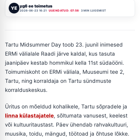
yg6 ee toimetus
YE
2026-06-23 16:21
UUENDATUD: 07:56
3 MIN LUGEMIST
Tartu Midsummer Day toob 23. juunil inimesed
ERMi välialale Raadi järve kaldal, kus tasuta
jaanipäev kestab hommikul kella 11st südaööni.
Toimumiskoht on ERMi väliala, Muuseumi tee 2,
Tartu, ning korraldaja on Tartu sündmuste
korralduskeskus.
Üritus on mõeldud kohalikele, Tartu sõpradele ja
linna külastajatele
, sõltumata vanusest, keelest
või kultuuritaustast. Päev ühendab rahvakultuuri,
muusika, toidu, mängud, töötoad ja õhtuse lõkke.