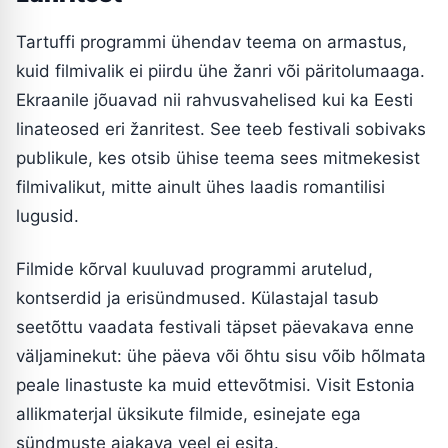
Tartuffi programmi ühendav teema on armastus,
kuid filmivalik ei piirdu ühe žanri või päritolumaaga.
Ekraanile jõuavad nii rahvusvahelised kui ka Eesti
linateosed eri žanritest. See teeb festivali sobivaks
publikule, kes otsib ühise teema sees mitmekesist
filmivalikut, mitte ainult ühes laadis romantilisi
lugusid.
Filmide kõrval kuuluvad programmi arutelud,
kontserdid ja erisündmused. Külastajal tasub
seetõttu vaadata festivali täpset päevakava enne
väljaminekut: ühe päeva või õhtu sisu võib hõlmata
peale linastuste ka muid ettevõtmisi. Visit Estonia
allikmaterjal üksikute filmide, esinejate ega
sündmuste ajakava veel ei esita.