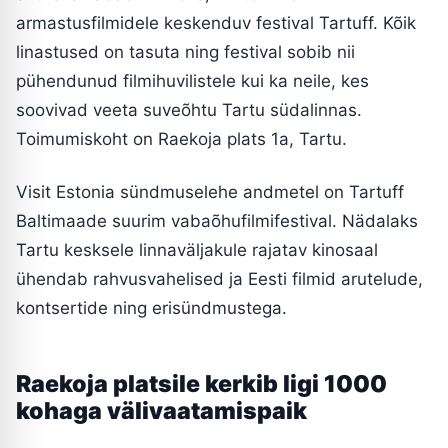
armastusfilmidele keskenduv festival Tartuff. Kõik
linastused on tasuta ning festival sobib nii
pühendunud filmihuvilistele kui ka neile, kes
soovivad veeta suveõhtu Tartu südalinnas.
Toimumiskoht on Raekoja plats 1a, Tartu.
Visit Estonia sündmuselehe andmetel on Tartuff
Baltimaade suurim vabaõhufilmifestival. Nädalaks
Tartu kesksele linnaväljakule rajatav kinosaal
ühendab rahvusvahelised ja Eesti filmid arutelude,
kontsertide ning erisündmustega.
Raekoja platsile kerkib ligi 1000
kohaga välivaatamispaik