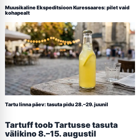
Muusikaline Ekspeditsioon Kuressaares: pilet vaid
kohapealt
Tartu linna päev: tasuta pidu 28.–29. juunil
Tartuff toob Tartusse tasuta
välikino 8.–15. augustil