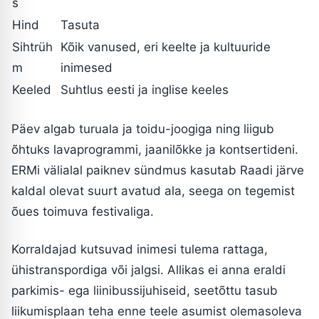
s
Hind
Tasuta
Sihtrüh
Kõik vanused, eri keelte ja kultuuride
m
inimesed
Keeled
Suhtlus eesti ja inglise keeles
Päev algab turuala ja toidu-joogiga ning liigub
õhtuks lavaprogrammi, jaanilõkke ja kontsertideni.
ERMi välialal paiknev sündmus kasutab Raadi järve
kaldal olevat suurt avatud ala, seega on tegemist
õues toimuva festivaliga.
Korraldajad kutsuvad inimesi tulema rattaga,
ühistranspordiga või jalgsi. Allikas ei anna eraldi
parkimis- ega liinibussijuhiseid, seetõttu tasub
liikumisplaan teha enne teele asumist olemasoleva