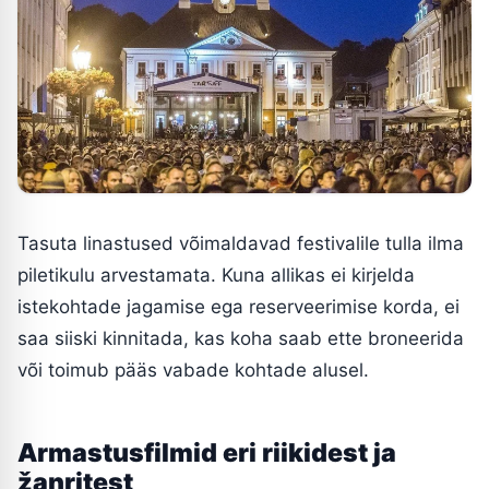
Tasuta linastused võimaldavad festivalile tulla ilma
piletikulu arvestamata. Kuna allikas ei kirjelda
istekohtade jagamise ega reserveerimise korda, ei
saa siiski kinnitada, kas koha saab ette broneerida
või toimub pääs vabade kohtade alusel.
Armastusfilmid eri riikidest ja
žanritest