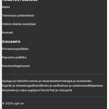
Meist
Toimetuse põhimõtted
Väliste linkide eeskirjad
Kontakt
ÕIGUSINFO
Privaatsuspoliitika
Küpsiste poliitika
Kasutustingimused
Ajalugu ja faktid
Arvamus ja nõuanded
Astroloogia ja esoteerika
Digiriik ja tehnoloogia
Elustiil
Kodu ja aed
Kultuur ja sündmused
Majandus
Reisimine ja vaba aeg
Sport
Tervis
Toit ja retseptid
© 2026 yg6.ee