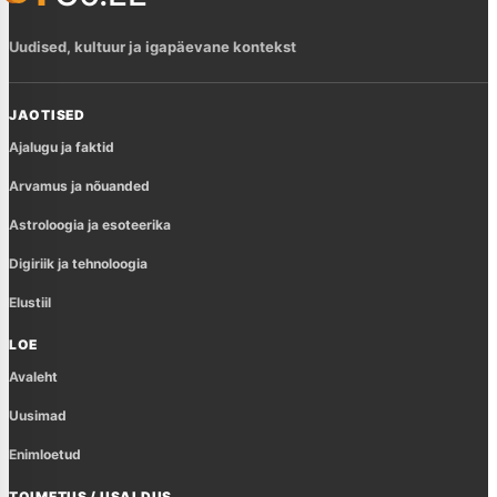
Uudised, kultuur ja igapäevane kontekst
JAOTISED
Ajalugu ja faktid
Arvamus ja nõuanded
Astroloogia ja esoteerika
Digiriik ja tehnoloogia
Elustiil
LOE
Avaleht
Uusimad
Enimloetud
TOIMETUS / USALDUS