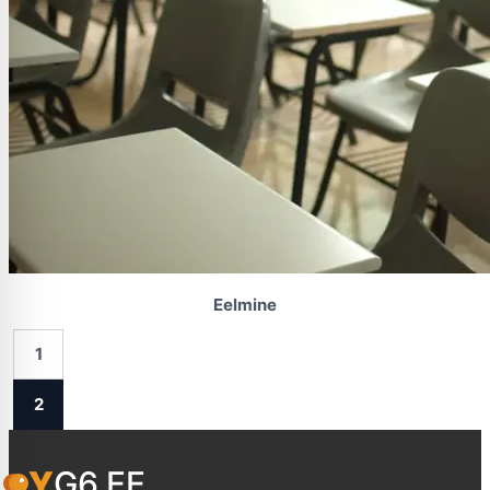
Eelmine
1
2
YG6.EE