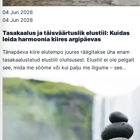
04 Jun 2026
04 Jun 2026
Tasakaalus ja täisväärtuslik elustiil: Kuidas
leida harmoonia kiires argipäevas
Tänapäeva kiire elutempo juures räägitakse üha enam
tasakaalustatud elustiili olulisusest. Elustiil ei ole pelgalt
see, mida me sööme või kui palju me liigume – see…