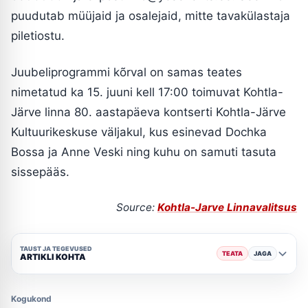
puudutab müüjaid ja osalejaid, mitte tavakülastaja
piletiostu.
Juubeliprogrammi kõrval on samas teates
nimetatud ka 15. juuni kell 17:00 toimuvat Kohtla-
Järve linna 80. aastapäeva kontserti Kohtla-Järve
Kultuurikeskuse väljakul, kus esinevad Dochka
Bossa ja Anne Veski ning kuhu on samuti tasuta
sissepääs.
Source:
Kohtla-Jarve Linnavalitsus
TAUST JA TEGEVUSED
TEATA
JAGA
ARTIKLI KOHTA
Kogukond