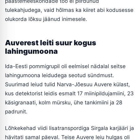
päästemeeskondade töö ei piirdunud
tulekahjudega, vaid hõlmas ka kiiret abi kodusesse
olukorda lõksu jäänud inimesele.
Auverest leiti suur kogus
lahingumoona
Ida-Eesti pommigrupil oli eelmisel nädalal seitse
lahingumoona leidudega seotud sündmust.
Suurimad leiud tulid Narva-Jõesuu Auvere külast,
kus detektorist leidis esmalt 17 miinipildujamiini, 23
käsigranaati, kolm mürsku, ühe tankimiini ja 28
padrunit.
Lõhkekehad viidi lisatranspordiga Sirgala karjääri ja
hävitati samal päeval. Teise Auvere leiu hulgas oli