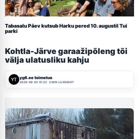
Tabasalu Päev kutsub Harku pered 10. augustil Tui
parki
Kohtla-Järve garaažipõleng tõi
välja ulatusliku kahju
yg6.ee toimetus
2026-08-03 15:22
2 MIN LUGEMIST