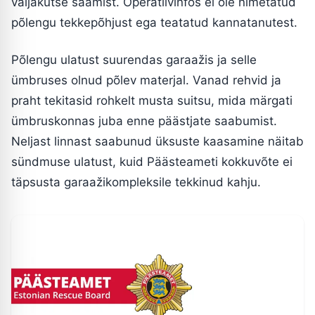
väljakutse saamist. Operatiivinfos ei ole nimetatud
põlengu tekkepõhjust ega teatatud kannatanutest.
Põlengu ulatust suurendas garaažis ja selle
ümbruses olnud põlev materjal. Vanad rehvid ja
praht tekitasid rohkelt musta suitsu, mida märgati
ümbruskonnas juba enne päästjate saabumist.
Neljast linnast saabunud üksuste kaasamine näitab
sündmuse ulatust, kuid Päästeameti kokkuvõte ei
täpsusta garaažikompleksile tekkinud kahju.