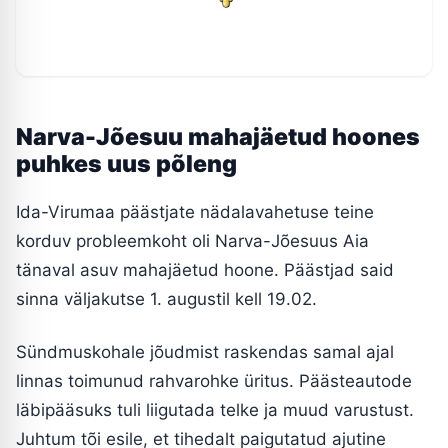
Narva-Jõesuu mahajäetud hoones
puhkes uus põleng
Ida-Virumaa päästjate nädalavahetuse teine
korduv probleemkoht oli Narva-Jõesuus Aia
tänaval asuv mahajäetud hoone. Päästjad said
sinna väljakutse 1. augustil kell 19.02.
Sündmuskohale jõudmist raskendas samal ajal
linnas toimunud rahvarohke üritus. Päästeautode
läbipääsuks tuli liigutada telke ja muud varustust.
Juhtum tõi esile, et tihedalt paigutatud ajutine