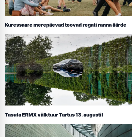
Kuressaare merepäevad toovad regati ranna äärde
Tasuta ERMX välktuur Tartus 13. augustil