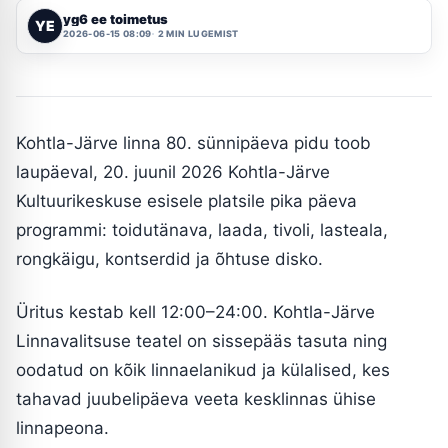
yg6 ee toimetus
YE
2026-06-15 08:09
2 MIN LUGEMIST
Kohtla-Järve linna 80. sünnipäeva pidu toob
laupäeval, 20. juunil 2026 Kohtla-Järve
Kultuurikeskuse esisele platsile pika päeva
programmi: toidutänava, laada, tivoli, lasteala,
rongkäigu, kontserdid ja õhtuse disko.
Üritus kestab kell 12:00–24:00. Kohtla-Järve
Linnavalitsuse teatel on sissepääs tasuta ning
oodatud on kõik linnaelanikud ja külalised, kes
tahavad juubelipäeva veeta kesklinnas ühise
linnapeona.