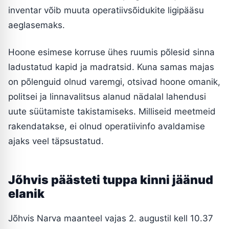
inventar võib muuta operatiivsõidukite ligipääsu
aeglasemaks.
Hoone esimese korruse ühes ruumis põlesid sinna
ladustatud kapid ja madratsid. Kuna samas majas
on põlenguid olnud varemgi, otsivad hoone omanik,
politsei ja linnavalitsus alanud nädalal lahendusi
uute süütamiste takistamiseks. Milliseid meetmeid
rakendatakse, ei olnud operatiivinfo avaldamise
ajaks veel täpsustatud.
Jõhvis päästeti tuppa kinni jäänud
elanik
Jõhvis Narva maanteel vajas 2. augustil kell 10.37