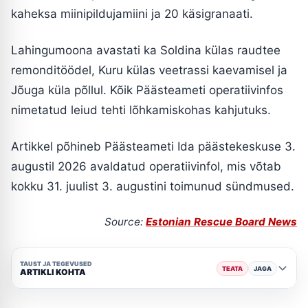
kaheksa miinipildujamiini ja 20 käsigranaati.
Lahingumoona avastati ka Soldina külas raudtee
remonditöödel, Kuru külas veetrassi kaevamisel ja
Jõuga küla põllul. Kõik Päästeameti operatiivinfos
nimetatud leiud tehti lõhkamiskohas kahjutuks.
Artikkel põhineb Päästeameti Ida päästekeskuse 3.
augustil 2026 avaldatud operatiivinfol, mis võtab
kokku 31. juulist 3. augustini toimunud sündmused.
Source:
Estonian Rescue Board News
TAUST JA TEGEVUSED
TEATA
JAGA
ARTIKLI KOHTA