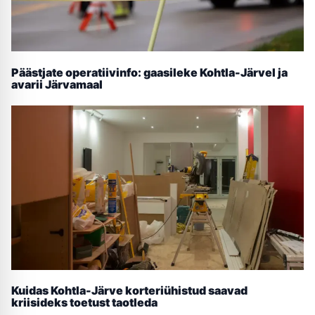
Päästjate operatiivinfo: gaasileke Kohtla-Järvel ja
avarii Järvamaal
Kuidas Kohtla-Järve korteriühistud saavad
kriisideks toetust taotleda