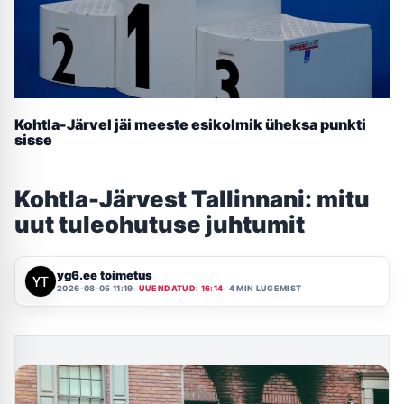
Kohtla-Järvel jäi meeste esikolmik üheksa punkti
sisse
Kohtla-Järvest Tallinnani: mitu
uut tuleohutuse juhtumit
yg6.ee toimetus
2026-08-05 11:19
UUENDATUD: 16:14
4 MIN LUGEMIST