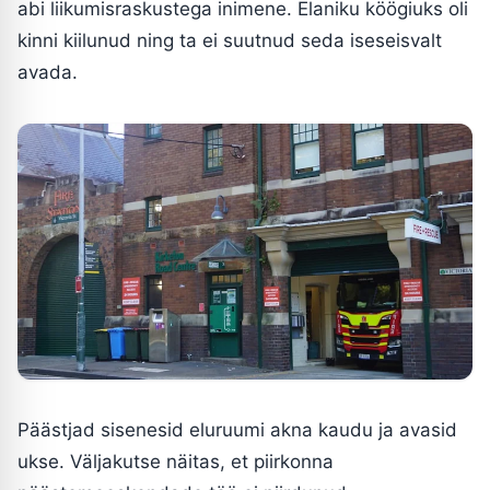
abi liikumisraskustega inimene. Elaniku köögiuks oli
kinni kiilunud ning ta ei suutnud seda iseseisvalt
avada.
Päästjad sisenesid eluruumi akna kaudu ja avasid
ukse. Väljakutse näitas, et piirkonna