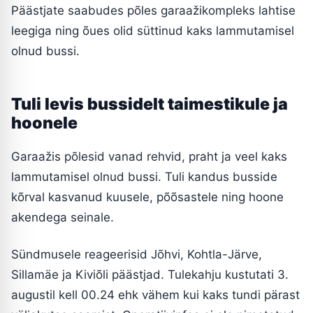
Päästjate saabudes põles garaažikompleks lahtise
leegiga ning õues olid süttinud kaks lammutamisel
olnud bussi.
Tuli levis bussidelt taimestikule ja
hoonele
Garaažis põlesid vanad rehvid, praht ja veel kaks
lammutamisel olnud bussi. Tuli kandus busside
kõrval kasvanud kuusele, põõsastele ning hoone
akendega seinale.
Sündmusele reageerisid Jõhvi, Kohtla-Järve,
Sillamäe ja Kiviõli päästjad. Tulekahju kustutati 3.
augustil kell 00.24 ehk vähem kui kaks tundi pärast