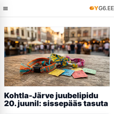
YG6.EE
Kohtla-Järve juubelipidu
20. juunil: sissepääs tasuta