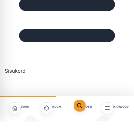
Sisukord
VOOG
KUUM
OTSI
KATALOOG