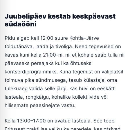
Juubelipäev kestab keskpäevast
südaööni
Pidu algab kell 12:00 suure Kohtla-Järve
toidutänava, laada ja tivoliga. Need tegevused on
kavas kuni kella 21:00-ni, nii et kohale saab tulla nii
päevaseks pereajaks kui ka õhtuseks
kontserdiprogrammiks. Kuna tegemist on väliplatsil
toimuva pika sündmusega, tasub külastajal oma
tulekuaeg valida selle järgi, kas huvi on eeskätt
lasteala, rongkäigu, kohalike kollektiivide või
hilisemate peaesinejate vastu.
Kella 13:00–17:00 on avatud lasteala. See teeb
üritusest praktilise valiku ka peredele, kes otsivad