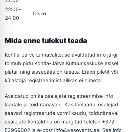
22:00
22:00–
Disko
24:00
Mida enne tulekut teada
Kohtla-Järve Linnavalitsuse avaldatud info järgi
toimub pidu Kohtla-Järve Kultuurikeskuse esisel
platsil ning sissepääs on tasuta. Eraldi piletit või
külastaja registreerimist allikas ei nimeta.
Avaldatud on ka osalejate registreerimise info
laadale ja toidutänavale. Käsitöölaadal osalejad
saavad registreeruda vormi kaudu, toidutänaval
osalejate kontaktina on märgitud telefon +372
53969002 ja e-post
info@yesevents.ee
. See info