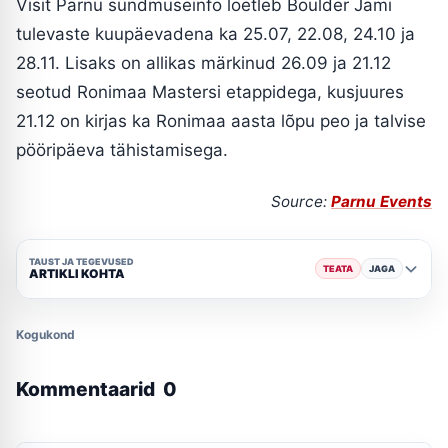
Visit Pärnu sündmuseinfo loetleb Boulder Jami
tulevaste kuupäevadena ka 25.07, 22.08, 24.10 ja
28.11. Lisaks on allikas märkinud 26.09 ja 21.12
seotud Ronimaa Mastersi etappidega, kusjuures
21.12 on kirjas ka Ronimaa aasta lõpu peo ja talvise
pööripäeva tähistamisega.
Source:
Parnu Events
TAUST JA TEGEVUSED
TEATA
JAGA
ARTIKLI KOHTA
Kogukond
Kommentaarid
0