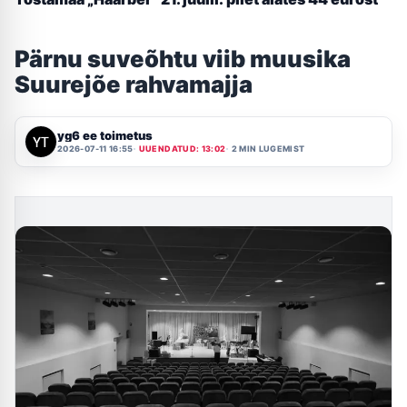
Pärnu suveõhtu viib muusika
Suurejõe rahvamajja
yg6 ee toimetus
2026-07-11 16:55
UUENDATUD: 13:02
2 MIN LUGEMIST