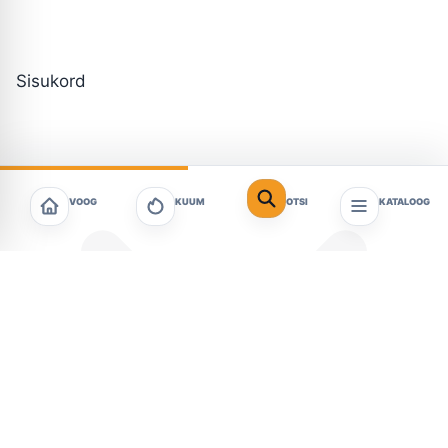
Sisukord
VOOG
KUUM
OTSI
KATALOOG