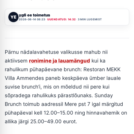
yg6 ee toimetus
YE
2026-06-14 08:23
UUENDATUD: 14:32
3 MIN LUGEMIST
Pärnu nädalavahetuse valikusse mahub nii
aktiivsem
ronimine ja lauamängud
kui ka
rahulikum pühapäevane brunch: Restoran MEKK
Villa Ammendes paneb keskpäeva ümber lauale
suvise brunch’i, mis on mõeldud nii pere kui
sõpradega rahulikuks pärastlõunaks. Sunday
Brunch toimub aadressil Mere pst 7 igal märgitud
pühapäeval kell 12.00–15.00 ning hinnavahemik on
allika järgi 25.00–49.00 eurot.