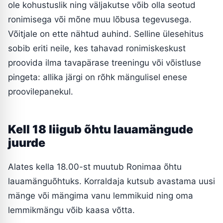
ole kohustuslik ning väljakutse võib olla seotud
ronimisega või mõne muu lõbusa tegevusega.
Võitjale on ette nähtud auhind. Selline ülesehitus
sobib eriti neile, kes tahavad ronimiskeskust
proovida ilma tavapärase treeningu või võistluse
pingeta: allika järgi on rõhk mängulisel enese
proovilepanekul.
Kell 18 liigub õhtu lauamängude
juurde
Alates kella 18.00-st muutub Ronimaa õhtu
lauamänguõhtuks. Korraldaja kutsub avastama uusi
mänge või mängima vanu lemmikuid ning oma
lemmikmängu võib kaasa võtta.