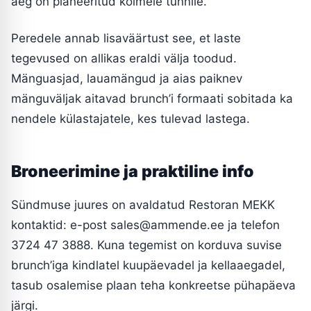
aeg on planeeritud kolmele tunnile.
Peredele annab lisaväärtust see, et laste
tegevused on allikas eraldi välja toodud.
Mänguasjad, lauamängud ja aias paiknev
mänguväljak aitavad brunch’i formaati sobitada ka
nendele külastajatele, kes tulevad lastega.
Broneerimine ja praktiline info
Sündmuse juures on avaldatud Restoran MEKK
kontaktid: e-post
sales@ammende.ee
ja telefon
3724 47 3888. Kuna tegemist on korduva suvise
brunch’iga kindlatel kuupäevadel ja kellaaegadel,
tasub osalemise plaan teha konkreetse pühapäeva
järgi.