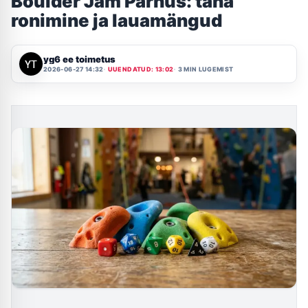
Boulder Jam Pärnus: täna
ronimine ja lauamängud
yg6 ee toimetus
2026-06-27 14:32
UUENDATUD: 13:02
3 MIN LUGEMIST