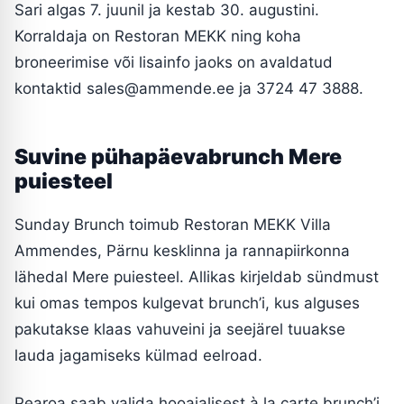
Sari algas 7. juunil ja kestab 30. augustini.
Korraldaja on Restoran MEKK ning koha
broneerimise või lisainfo jaoks on avaldatud
kontaktid
sales@ammende.ee
ja 3724 47 3888.
Suvine pühapäevabrunch Mere
puiesteel
Sunday Brunch toimub Restoran MEKK Villa
Ammendes, Pärnu kesklinna ja rannapiirkonna
lähedal Mere puiesteel. Allikas kirjeldab sündmust
kui omas tempos kulgevat brunch’i, kus alguses
pakutakse klaas vahuveini ja seejärel tuuakse
lauda jagamiseks külmad eelroad.
Pearoa saab valida hooajalisest à la carte brunch’i