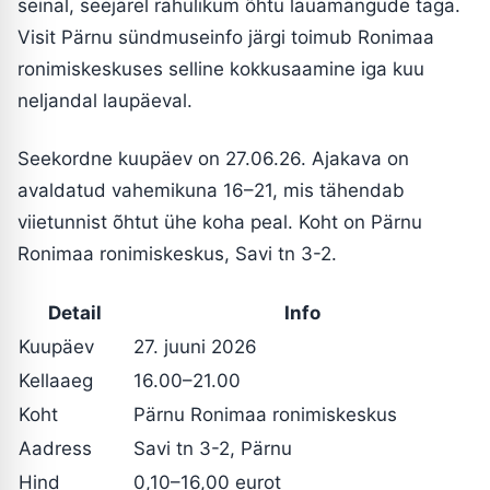
seinal, seejärel rahulikum õhtu lauamängude taga.
Visit Pärnu sündmuseinfo järgi toimub Ronimaa
ronimiskeskuses selline kokkusaamine iga kuu
neljandal laupäeval.
Seekordne kuupäev on 27.06.26. Ajakava on
avaldatud vahemikuna 16–21, mis tähendab
viietunnist õhtut ühe koha peal. Koht on Pärnu
Ronimaa ronimiskeskus, Savi tn 3-2.
Detail
Info
Kuupäev
27. juuni 2026
Kellaaeg
16.00–21.00
Koht
Pärnu Ronimaa ronimiskeskus
Aadress
Savi tn 3-2, Pärnu
Hind
0,10–16,00 eurot