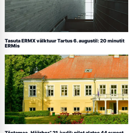
Tasuta ERMX välktuur Tartus 6. augustil: 20 minutit
ERMis
Tõstamaa „Häärber” 21. juulil: pilet alates 44 eurost