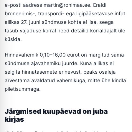
e-posti aadress martin@ronimaa.ee. Eraldi
broneerimis-, transpordi- ega ligipääsetavuse infot
allikas 27. juuni sündmuse kohta ei lisa, seega
tasub vajaduse korral need detailid korraldajalt üle
küsida.
Hinnavahemik 0,10–16,00 eurot on märgitud sama
sündmuse ajavahemiku juurde. Kuna allikas ei
selgita hinnatasemete erinevust, peaks osaleja
arvestama avaldatud vahemikuga, mitte ühe kindla
piletisummaga.
Järgmised kuupäevad on juba
kirjas