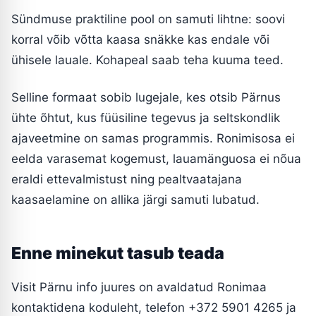
Sündmuse praktiline pool on samuti lihtne: soovi
korral võib võtta kaasa snäkke kas endale või
ühisele lauale. Kohapeal saab teha kuuma teed.
Selline formaat sobib lugejale, kes otsib Pärnus
ühte õhtut, kus füüsiline tegevus ja seltskondlik
ajaveetmine on samas programmis. Ronimisosa ei
eelda varasemat kogemust, lauamänguosa ei nõua
eraldi ettevalmistust ning pealtvaatajana
kaasaelamine on allika järgi samuti lubatud.
Enne minekut tasub teada
Visit Pärnu info juures on avaldatud Ronimaa
kontaktidena koduleht, telefon +372 5901 4265 ja