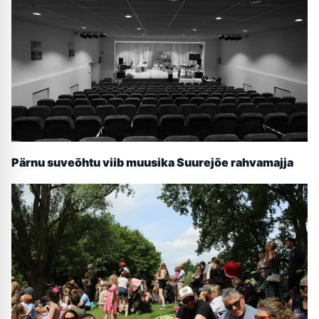
Pärnu suveõhtu viib muusika Suurejõe rahvamajja