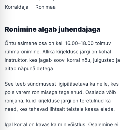
Korraldaja
Ronimaa
Ronimine algab juhendajaga
Õhtu esimene osa on kell 16.00–18.00 toimuv
rühmaronimine. Allika kirjelduse järgi on kohal
instruktor, kes jagab soovi korral nõu, julgustab ja
aitab näpunäidetega.
See teeb sündmusest ligipääsetava ka neile, kes
pole varem ronimisega tegelenud. Osaleda võib
ronijana, kuid kirjelduse järgi on teretulnud ka
need, kes tahavad lihtsalt teistele kaasa elada.
Igal korral on kavas ka minivõistlus. Osalemine ei