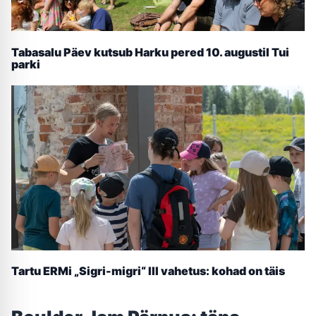
Tabasalu Päev kutsub Harku pered 10. augustil Tui
parki
Tartu ERMi „Sigri-migri“ III vahetus: kohad on täis