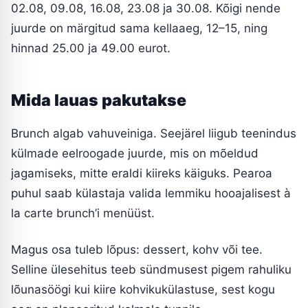
02.08, 09.08, 16.08, 23.08 ja 30.08. Kõigi nende
juurde on märgitud sama kellaaeg, 12–15, ning
hinnad 25.00 ja 49.00 eurot.
Mida lauas pakutakse
Brunch algab vahuveiniga. Seejärel liigub teenindus
külmade eelroogade juurde, mis on mõeldud
jagamiseks, mitte eraldi kiireks käiguks. Pearoa
puhul saab külastaja valida lemmiku hooajalisest à
la carte brunch’i menüüst.
Magus osa tuleb lõpus: dessert, kohv või tee.
Selline ülesehitus teeb sündmusest pigem rahuliku
lõunasöögi kui kiire kohvikukülastuse, sest kogu