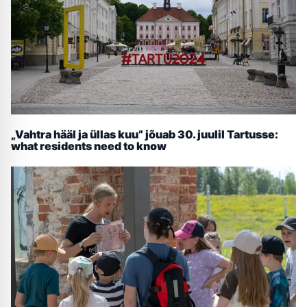
„Vahtra hääl ja üllas kuu” jõuab 30. juulil Tartusse:
what residents need to know