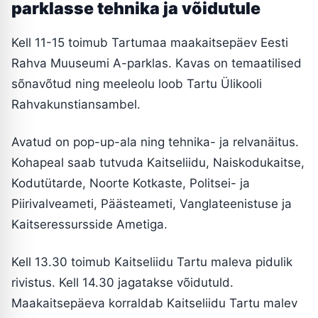
parklasse tehnika ja võidutule
Kell 11-15 toimub Tartumaa maakaitsepäev Eesti
Rahva Muuseumi A-parklas. Kavas on temaatilised
sõnavõtud ning meeleolu loob Tartu Ülikooli
Rahvakunstiansambel.
Avatud on pop-up-ala ning tehnika- ja relvanäitus.
Kohapeal saab tutvuda Kaitseliidu, Naiskodukaitse,
Kodutütarde, Noorte Kotkaste, Politsei- ja
Piirivalveameti, Päästeameti, Vanglateenistuse ja
Kaitseressursside Ametiga.
Kell 13.30 toimub Kaitseliidu Tartu maleva pidulik
rivistus. Kell 14.30 jagatakse võidutuld.
Maakaitsepäeva korraldab Kaitseliidu Tartu malev