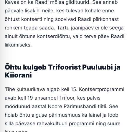
Kavas on ka Raadi mõisa giidituurid. See annab
päevale lisakihi neile, kes tulevad kohale enne
õhtust kontserti ning soovivad Raadi piirkonnast
rohkem teada saada. Tartu jaanipäev ei ole seega
ainult õhtune kontserdiõhtu, vaid terve päev Raadil
liikumiseks.
Õhtu kulgeb Trifoorist Puuluubi ja
Kiiorani
Tihe kultuurikava algab kell 15. Kontsertprogrammi
avab kell 19 ansambel Trifoor, kes pälvis
möödunud aastal Noore Pärimusbändi tiitli. See
hoiab õhtu alguse pärimusmuusika lainel ja loob
silla päevase rahvakultuuri programmi ning suure
lava vahel.