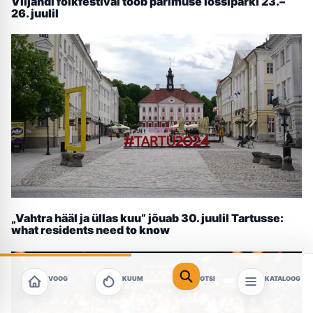
Viljandi folkfestival toob pärimuse lossiparki 23.–
26. juulil
„Vahtra hääl ja üllas kuu” jõuab 30. juulil Tartusse:
what residents need to know
VOOG
KUUM
OTSI
KATALOOG