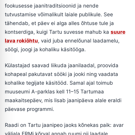
fookusesse jaanitraditsioonid ja nende
tutvustamise võimalikult laiale publikule. See
tähendab, et päev ei alga alles õhtuse tule ja
kontserdiga, kuigi Tartu suvesse mahub ka
suure
lava rokiõhtu
, vaid juba ennelõunal laadamelu,
söögi, joogi ja kohaliku käsitööga.
Külastajad saavad liikuda jaanilaadal, proovida
kohapeal pakutavat sööki ja jooki ning vaadata
kohalike tegijate käsitööd. Samal ajal toimub
muuseumi A-parklas kell 11–15 Tartumaa
maakaitsepäev, mis lisab jaanipäeva alale eraldi
päevase programmi.
Raadi on Tartu jaanipeo jaoks kõnekas paik: avar
väliala ERMi kõrval annab ruumi nii laadale,