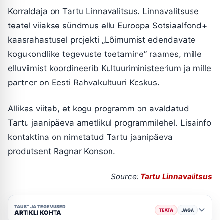
Korraldaja on Tartu Linnavalitsus. Linnavalitsuse
teatel viiakse sündmus ellu Euroopa Sotsiaalfond+
kaasrahastusel projekti „Lõimumist edendavate
kogukondlike tegevuste toetamine” raames, mille
elluviimist koordineerib Kultuuriministeerium ja mille
partner on Eesti Rahvakultuuri Keskus.
Allikas viitab, et kogu programm on avaldatud
Tartu jaanipäeva ametlikul programmilehel. Lisainfo
kontaktina on nimetatud Tartu jaanipäeva
produtsent Ragnar Konson.
Source:
Tartu Linnavalitsus
TAUST JA TEGEVUSED
TEATA
JAGA
ARTIKLI KOHTA