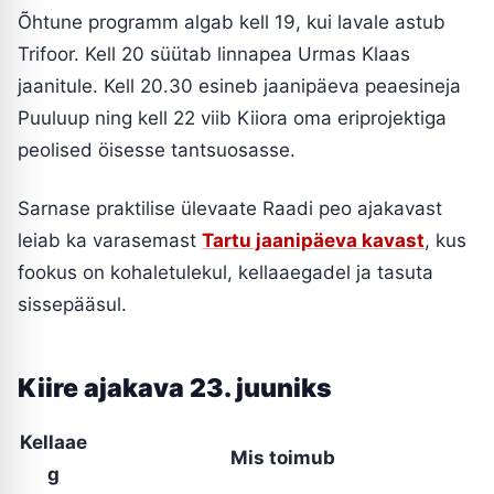
Õhtune programm algab kell 19, kui lavale astub
Trifoor. Kell 20 süütab linnapea Urmas Klaas
jaanitule. Kell 20.30 esineb jaanipäeva peaesineja
Puuluup ning kell 22 viib Kiiora oma eriprojektiga
peolised öisesse tantsuosasse.
Sarnase praktilise ülevaate Raadi peo ajakavast
leiab ka varasemast
Tartu jaanipäeva kavast
, kus
fookus on kohaletulekul, kellaaegadel ja tasuta
sissepääsul.
Kiire ajakava 23. juuniks
Kellaae
Mis toimub
g