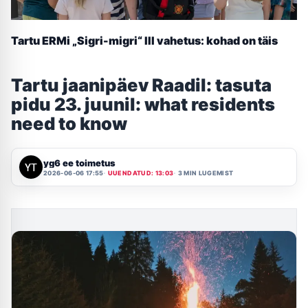
Tartu ERMi „Sigri-migri“ III vahetus: kohad on täis
Tartu jaanipäev Raadil: tasuta
pidu 23. juunil: what residents
need to know
yg6 ee toimetus
2026-06-06 17:55
UUENDATUD: 13:03
3 MIN LUGEMIST