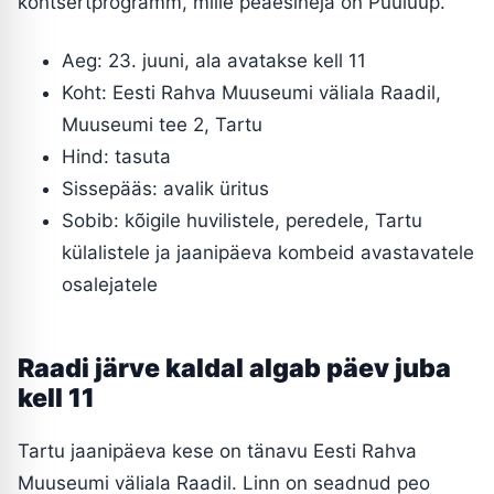
kontsertprogramm, mille peaesineja on Puuluup.
Aeg: 23. juuni, ala avatakse kell 11
Koht: Eesti Rahva Muuseumi väliala Raadil,
Muuseumi tee 2, Tartu
Hind: tasuta
Sissepääs: avalik üritus
Sobib: kõigile huvilistele, peredele, Tartu
külalistele ja jaanipäeva kombeid avastavatele
osalejatele
Raadi järve kaldal algab päev juba
kell 11
Tartu jaanipäeva kese on tänavu Eesti Rahva
Muuseumi väliala Raadil. Linn on seadnud peo