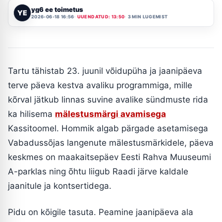
yg6 ee toimetus
YE
2026-06-18 16:56
UUENDATUD: 13:50
3 MIN LUGEMIST
Tartu tähistab 23. juunil võidupüha ja jaanipäeva
terve päeva kestva avaliku programmiga, mille
kõrval jätkub linnas suvine avalike sündmuste rida
ka hilisema
mälestusmärgi avamisega
Kassitoomel. Hommik algab pärgade asetamisega
Vabadussõjas langenute mälestusmärkidele, päeva
keskmes on maakaitsepäev Eesti Rahva Muuseumi
A-parklas ning õhtu liigub Raadi järve kaldale
jaanitule ja kontsertidega.
Pidu on kõigile tasuta. Peamine jaanipäeva ala