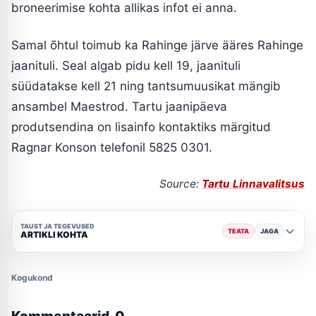
broneerimise kohta allikas infot ei anna.
Samal õhtul toimub ka Rahinge järve ääres Rahinge
jaanituli. Seal algab pidu kell 19, jaanituli
süüdatakse kell 21 ning tantsumuusikat mängib
ansambel Maestrod. Tartu jaanipäeva
produtsendina on lisainfo kontaktiks märgitud
Ragnar Konson telefonil 5825 0301.
Source:
Tartu Linnavalitsus
TAUST JA TEGEVUSED
TEATA
JAGA
ARTIKLI KOHTA
Kogukond
Kommentaarid
0