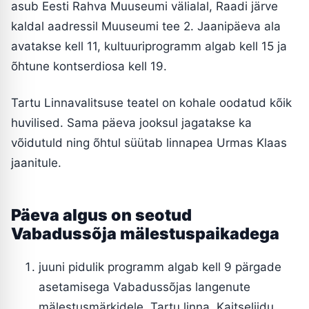
asub Eesti Rahva Muuseumi välialal, Raadi järve
kaldal aadressil Muuseumi tee 2. Jaanipäeva ala
avatakse kell 11, kultuuriprogramm algab kell 15 ja
õhtune kontserdiosa kell 19.
Tartu Linnavalitsuse teatel on kohale oodatud kõik
huvilised. Sama päeva jooksul jagatakse ka
võidutuld ning õhtul süütab linnapea Urmas Klaas
jaanitule.
Päeva algus on seotud
Vabadussõja mälestuspaikadega
juuni pidulik programm algab kell 9 pärgade
asetamisega Vabadussõjas langenute
mälestusmärkidele. Tartu linna, Kaitseliidu