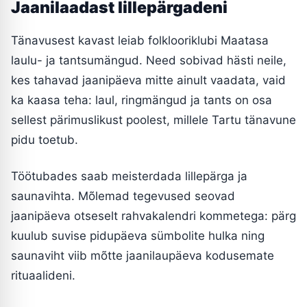
Jaanilaadast lillepärgadeni
Tänavusest kavast leiab folklooriklubi Maatasa
laulu- ja tantsumängud. Need sobivad hästi neile,
kes tahavad jaanipäeva mitte ainult vaadata, vaid
ka kaasa teha: laul, ringmängud ja tants on osa
sellest pärimuslikust poolest, millele Tartu tänavune
pidu toetub.
Töötubades saab meisterdada lillepärga ja
saunavihta. Mõlemad tegevused seovad
jaanipäeva otseselt rahvakalendri kommetega: pärg
kuulub suvise pidupäeva sümbolite hulka ning
saunaviht viib mõtte jaanilaupäeva kodusemate
rituaalideni.