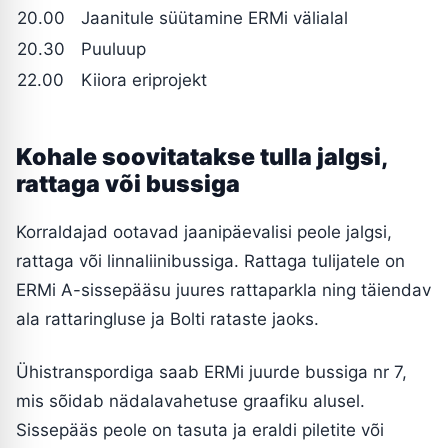
20.00
Jaanitule süütamine ERMi välialal
20.30
Puuluup
22.00
Kiiora eriprojekt
Kohale soovitatakse tulla jalgsi,
rattaga või bussiga
Korraldajad ootavad jaanipäevalisi peole jalgsi,
rattaga või linnaliinibussiga. Rattaga tulijatele on
ERMi A-sissepääsu juures rattaparkla ning täiendav
ala rattaringluse ja Bolti rataste jaoks.
Ühistranspordiga saab ERMi juurde bussiga nr 7,
mis sõidab nädalavahetuse graafiku alusel.
Sissepääs peole on tasuta ja eraldi piletite või