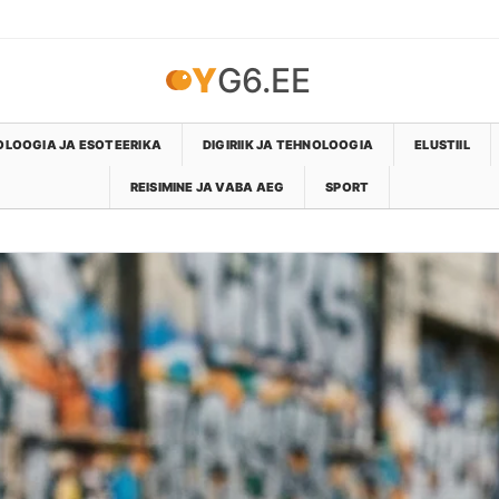
YG6.EE
LOOGIA JA ESOTEERIKA
DIGIRIIK JA TEHNOLOOGIA
ELUSTIIL
REISIMINE JA VABA AEG
SPORT