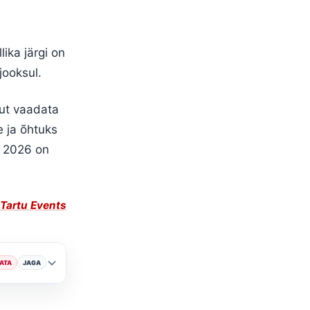
lika järgi on
jooksul.
ut vaadata
e ja õhtuks
al 2026 on
Tartu Events
ATA
JAGA