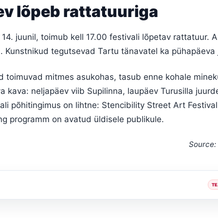
v lõpeb rattatuuriga
14. juunil, toimub kell 17.00 festivali lõpetav rattatuur. Al
s. Kunstnikud tegutsevad Tartu tänavatel ka pühapäeva 
 toimuvad mitmes asukohas, tasub enne kohale minek
 kava: neljapäev viib Supilinna, laupäev Turusilla juurd
vali põhitingimus on lihtne: Stencibility Street Art Festiv
ng programm on avatud üldisele publikule.
Source:
TE