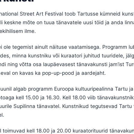
ernational Street Art Festival toob Tartusse kümneid kuns
li keskne mõte on tuua tänavatele uusi töid ja anda lin
kihilisem ilme.
ei ole tegemist ainult näituse vaatamisega. Programm l
es, minna kunstniku või kuraatori juhitud tuuridele, jäl
di ning võtta osa laupäevasest tänavakunsti jam’ist Turu
äeval on kavas ka pop-up-pood ja aardejaht.
 juunil algab programm Euroopa kultuuripealinna Tartu ja 
toaga kell 15.00 ja 16.30. Kell 18.00 viib tänavakunstnik
tuurile Supilinna tänavatel. Kunstnikud tegutsevad Tartu
l.
il toimuvad kell 18.00 ja 20.00 kuraatorituurid tänavakun