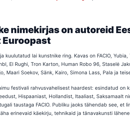
e nimekirjas on autoreid Ees
t Euroopast
älja kuulutatud lai kunstnike ring. Kavas on FACIO, Yubia,
bl, El Rughi, Tron Karton, Human Robo 96, Staselė Jak
eljo, Maari Soekov, Sänk, Kairo, Simona Lass, Pala ja teis
imu festivali rahvusvahelisest haardest: esindatud on 
Leedust, Hispaaniast, Hollandist, Itaaliast, Saksamaalt n
tugali taustaga FACIO. Publiku jaoks tähendab see, et li
ha erinevaid käekirju, tehnikaid ja tänavakunsti lähene