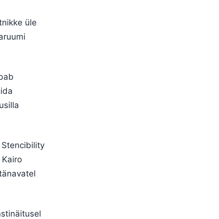
tnikke üle
naruumi
ubab
gida
silla
Stencibility
 Kairo
 tänavatel
stinäitusel