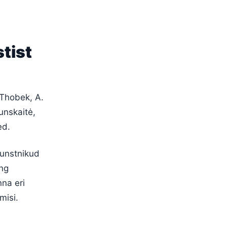
tist
 Thobek, A.
unskaitė,
ed.
kunstnikud
ing
nna eri
misi.