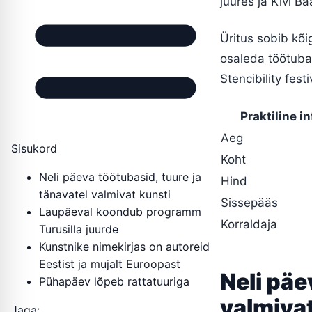
juures ja Kivi Ba
Üritus sobib kõi
osaleda töötubad
Stencibility festi
Praktiline in
Aeg
Sisukord
Koht
Neli päeva töötubasid, tuure ja
Hind
tänavatel valmivat kunsti
Sissepääs
Laupäeval koondub programm
Korraldaja
Turusilla juurde
Kunstnike nimekirjas on autoreid
Eestist ja mujalt Euroopast
Neli päe
Pühapäev lõpeb rattatuuriga
valmivat
Jaga: