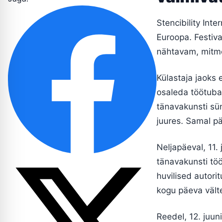
Stencibility Int
Euroopa. Festiva
nähtavam, mitme
Külastaja jaoks 
osaleda töötubad
tänavakunsti sün
juures. Samal p
Neljapäeval, 11.
tänavakunsti töö
huvilised autori
kogu päeva välte
Reedel, 12. juun