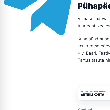
Pühapäe
Viimasel päeval, 
tuur eesti keele
Kuna sündmused
konkreetse päeva
Kivi Baari. Festi
Tartus tasuta ni
TAUST JA TEGEVUSED
ARTIKLI KOHTA
Kogukond