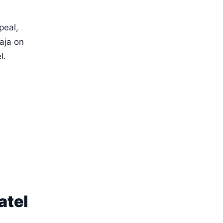
peal,
daja on
l.
atel