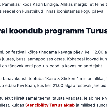
Pärmikas” koos Kadri Lindiga. Allikas märgib, et teine 
Ka reedel on kunstnikud linnas joonistamas kogu päeva.
al koondub programm Turusi
ni, on festivali kõige tihedama kavaga päev. Kell 12.00 
la juures, bussijaamapoolses otsas. Kohapeal loovad ku
d on tänavakunsti pop-up-pood ja kavas on aardejaht.
 tänavakunsti töötuba “Kairo & Stickers”, mis on allika jä
ub edasi Kivi Baari, kus kell 21.00 algab festivali järelpid
ulekut kiirelt samal teemal tausta vaadata, leiab meie
ellest, kuidas
Stencibility Tartus algab
ja millised sün