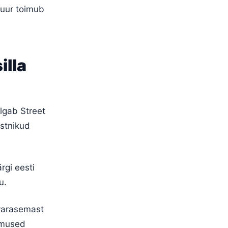
tuur toimub
lla
algab Street
nstnikud
rgi eesti
u.
 varasemast
dmused