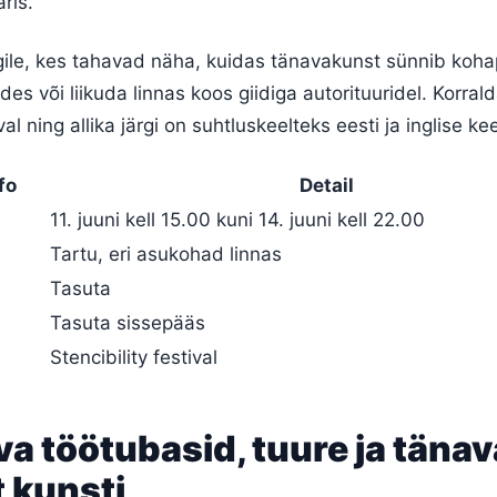
aris.
gile, kes tahavad näha, kuidas tänavakunst sünnib koha
es või liikuda linnas koos giidiga autorituuridel. Korral
val ning allika järgi on suhtluskeelteks eesti ja inglise kee
fo
Detail
11. juuni kell 15.00 kuni 14. juuni kell 22.00
Tartu, eri asukohad linnas
Tasuta
Tasuta sissepääs
Stencibility festival
va töötubasid, tuure ja tänav
 kunsti