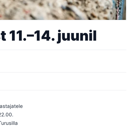
 11.–14. juunil
lastajatele
22.00.
urusilla