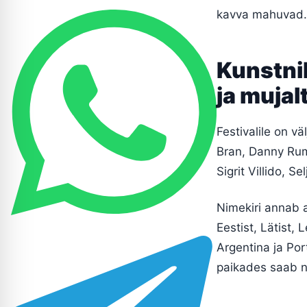
kavva mahuvad.
Kunstnik
ja mujal
Festivalile on v
Bran, Danny Rum
Sigrit Villido, S
Nimekiri annab a
Eestist, Lätist, 
Argentina ja Por
paikades saab nä