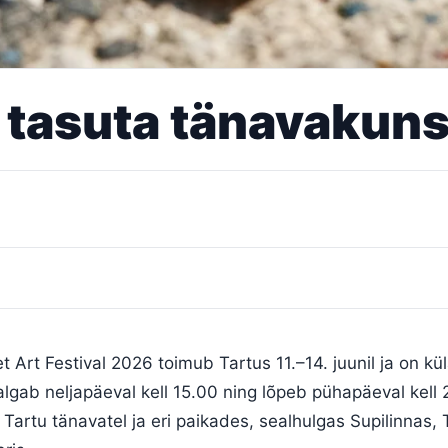
: tasuta tänavakunst
et Art Festival 2026 toimub Tartus 11.–14. juunil ja on kü
 algab neljapäeval kell 15.00 ning lõpeb pühapäeval kell 
Tartu tänavatel ja eri paikades, sealhulgas Supilinnas, T