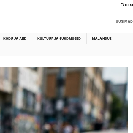
OTSI
UUSIMAD
KODU JA AED
KULTUUR JA SÜNDMUSED
MAJANDUS