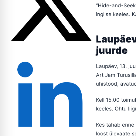
“Hide-and-Seek: 
inglise keeles. 
Laupäev
juurde
Laupäev, 13. juu
Art Jam Turusil
ühistööd, avatu
Kell 15.00 toimub
keeles. Õhtu liig
Kes tahab enne t
loost ülevaate s