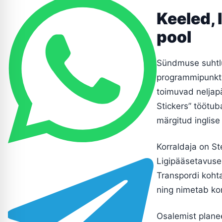
Keeled, 
pool
Sündmuse suhtlus
programmipunkti
toimuvad neljapä
Stickers” töötub
märgitud inglise
Korraldaja on Ste
Ligipääsetavuse 
Transpordi kohta 
ning nimetab kon
Osalemist plane