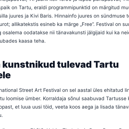
paik on Tartu, eraldi programmipunktid on märgitud mu
silla juures ja Kivi Baris. Hinnainfo juures on sündmuse 
rot; allikatekstis esineb ka märge „Free”. Festival on s
g osalema oodatakse nii tänavakunsti jälgijaid kui ka nei
tubades kaasa teha.
 kunstnikud tulevad Tartu
ele
rnational Street Art Festival on sel aastal üles ehitatud l
hetu loomise ümber. Korraldaja sõnul saabuvad Tartuss
past, et luua uusi töid, veeta koos aega ja lisada tänav
u.