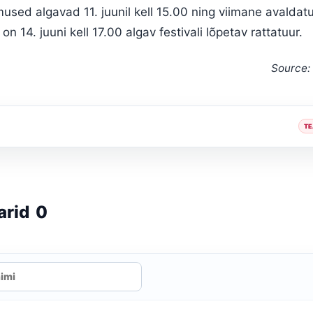
sed algavad 11. juunil kell 15.00 ning viimane avaldat
 14. juuni kell 17.00 algav festivali lõpetav rattatuur.
Source:
TE
arid
0