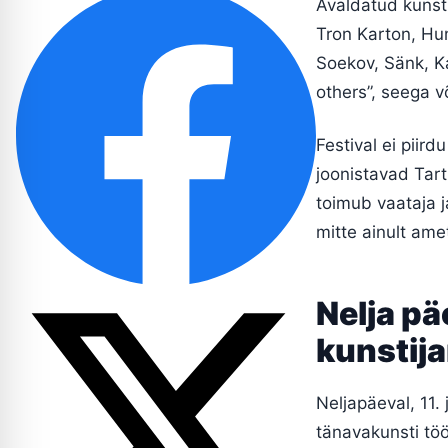
Avaldatud kunst
Tron Karton, Hum
Soekov, Sänk, Ka
others”, seega 
Festival ei piir
joonistavad Tart
toimub vaataja j
mitte ainult ame
Nelja pä
kunsti
Neljapäeval, 11.
tänavakunsti töö