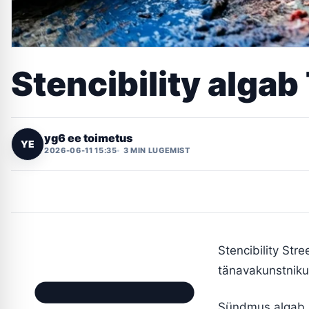
Stencibility algab 
yg6 ee toimetus
YE
2026-06-11 15:35
3 MIN LUGEMIST
Stencibility Str
tänavakunstnikud
Sündmus algab nel