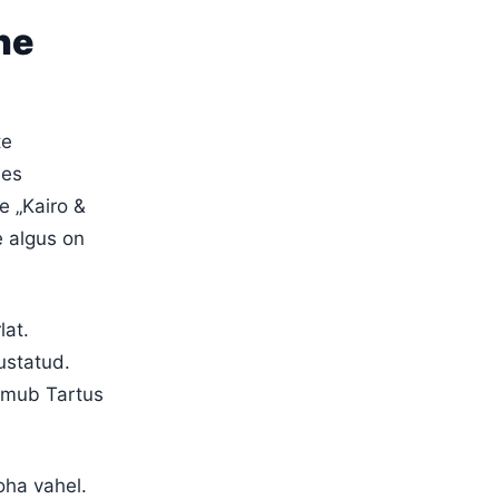
ne
te
les
e „Kairo &
e algus on
lat.
ustatud.
toimub Tartus
oha vahel.