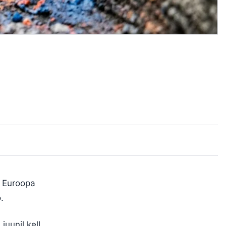
e Euroopa
.
juunil kell