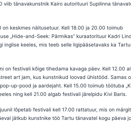
00 viib tänavakunstnik Kairo autorituuri Supilinna tänavat
il on keskmes näitusetuur. Kell 18.00 ja 20.00 toimub
tuse „Hide-and-Seek: Pärmikas” kuraatorituur Kadri Lind
rgi inglise keeles, mis teeb selle ligipääsetavaks ka Tartu
ni on festivali kõige tihedama kavaga päev. Kell 12.00 a
 street art jam, kus kunstnikud loovad ühistööd. Samas 
pop-up-pood ja aardejaht. Kell 15.00 toimub töötuba „K
eeles ning kell 21.00 algab festivali järelpidu Kivi Baris.
uunil lõpetab festivali kell 17.00 rattatuur, mis on märgi
äeval jätkub kunstnike töö Tartu tänavatel kogu päeva j