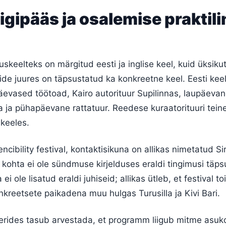
ligipääs ja osalemise praktili
keelteks on märgitud eesti ja inglise keel, kuid üksiku
de juures on täpsustatud ka konkreetne keel. Eesti kee
evased töötoad, Kairo autorituur Supilinnas, laupäevan
a ja pühapäevane rattatuur. Reedese kuraatorituuri tein
 keeles.
ncibility festival, kontaktisikuna on allikas nimetatud Sir
kohta ei ole sündmuse kirjelduses eraldi tingimusi täps
ei ole lisatud eraldi juhiseid; allikas ütleb, et festival 
kreetsete paikadena muu hulgas Turusilla ja Kivi Bari.
erides tasub arvestada, et programm liigub mitme asuk