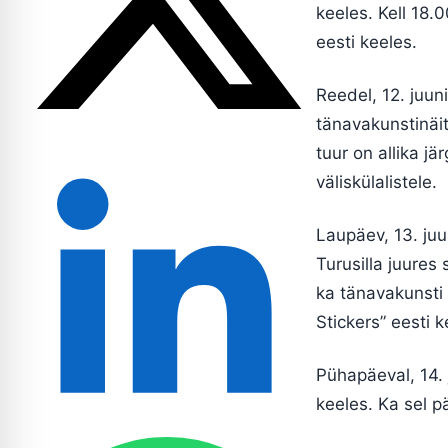
keeles. Kell 18.
eesti keeles.
Reedel, 12. juun
tänavakunstinäi
tuur on allika jä
väliskülalistele.
Laupäev, 13. juu
Turusilla juures
ka tänavakunsti 
Stickers” eesti k
Pühapäeval, 14. j
keeles. Ka sel p