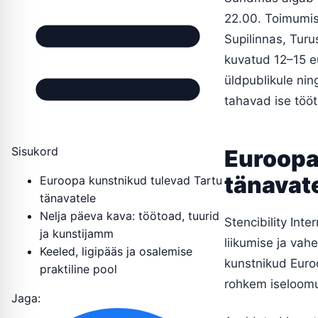
22.00. Toimumis
Supilinnas, Turu
kuvatud 12–15 eu
üldpublikule nin
tahavad ise töö
Sisukord
Euroopa
tänavat
Euroopa kunstnikud tulevad Tartu
tänavatele
Nelja päeva kava: töötoad, tuurid
Stencibility Inte
ja kunstijamm
liikumise ja va
Keeled, ligipääs ja osalemise
kunstnikud Euroo
praktiline pool
rohkem iseloom
Jaga: