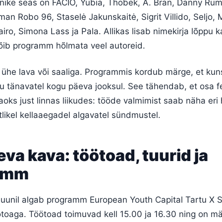
nike seas on FACIO, Yubia, Thobek, A. Bran, Danny Rumb
an Robo 96, Staselė Jakunskaitė, Sigrit Villido, Seljo, 
iro, Simona Lass ja Pala. Allikas lisab nimekirja lõppu 
võib programm hõlmata veel autoreid.
du ühe lava või saaliga. Programmis kordub märge, et kun
u tänavatel kogu päeva jooksul. See tähendab, et osa fe
aoks just linnas liikudes: tööde valmimist saab näha eri
tlikel kellaaegadel algavatel sündmustel.
eva kava: töötoad, tuurid ja
jamm
 juunil algab programm European Youth Capital Tartu X St
toaga. Töötoad toimuvad kell 15.00 ja 16.30 ning on mä