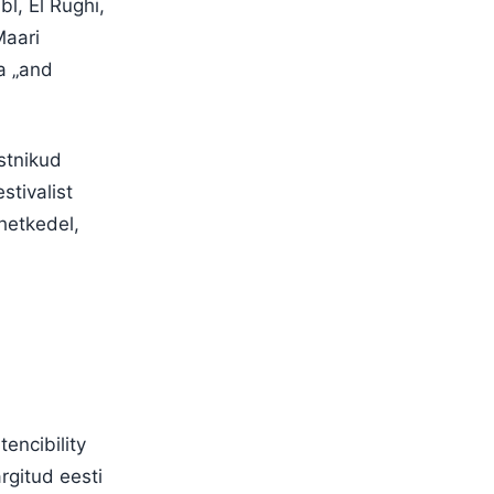
l, El Rughi,
Maari
ka „and
stnikud
stivalist
 hetkedel,
encibility
rgitud eesti