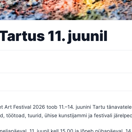
Tartus 11. juunil
eet Art Festival 2026 toob 11.–14. juunini Tartu tänavatel
, töötoad, tuurid, ühise kunstijammi ja festivali järelpeo
japäeval, 11. juunil kell 15.00 ja lõpeb pühapäeval, 14. 