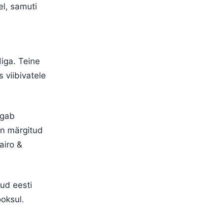
el, samuti
iga. Teine
s viibivatele
lgab
on märgitud
airo &
tud eesti
ooksul.