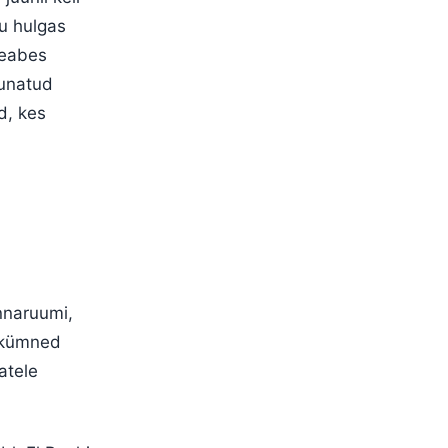
u hulgas
teabes
uunatud
d, kes
innaruumi,
e kümned
atele