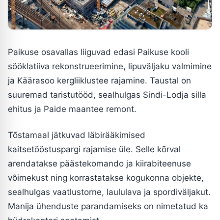
Paikuse osavallas liiguvad edasi Paikuse kooli
sööklatiiva rekonstrueerimine, lipuväljaku valmimine
ja Käärasoo kergliiklustee rajamine. Taustal on
suuremad taristutööd, sealhulgas Sindi-Lodja silla
ehitus ja Paide maantee remont.
Tõstamaal jätkuvad läbirääkimised
kaitsetööstuspargi rajamise üle. Selle kõrval
arendatakse päästekomando ja kiirabiteenuse
võimekust ning korrastatakse kogukonna objekte,
sealhulgas vaatlustorne, laululava ja spordiväljakut.
Manija ühenduste parandamiseks on nimetatud ka