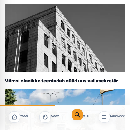
Viimsi elanikke teenindab nüüd uus vallasekretär
VOOG
KUUM
OTSI
KATALOOG