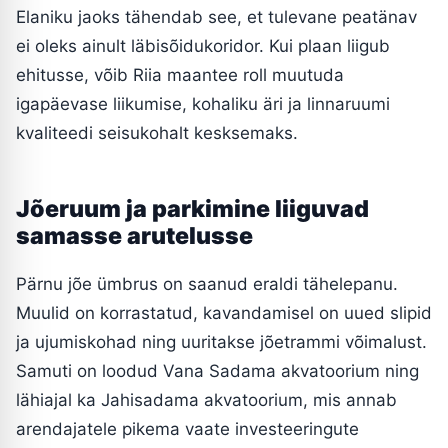
Elaniku jaoks tähendab see, et tulevane peatänav
ei oleks ainult läbisõidukoridor. Kui plaan liigub
ehitusse, võib Riia maantee roll muutuda
igapäevase liikumise, kohaliku äri ja linnaruumi
kvaliteedi seisukohalt kesksemaks.
Jõeruum ja parkimine liiguvad
samasse arutelusse
Pärnu jõe ümbrus on saanud eraldi tähelepanu.
Muulid on korrastatud, kavandamisel on uued slipid
ja ujumiskohad ning uuritakse jõetrammi võimalust.
Samuti on loodud Vana Sadama akvatoorium ning
lähiajal ka Jahisadama akvatoorium, mis annab
arendajatele pikema vaate investeeringute