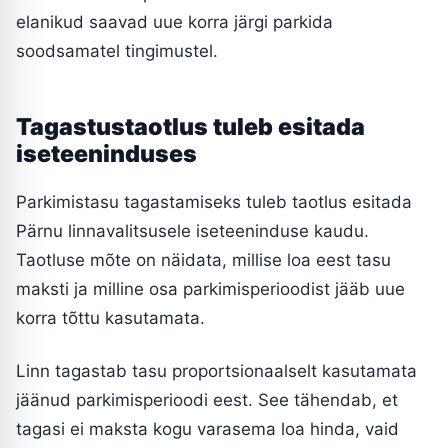
elanikud saavad uue korra järgi parkida
soodsamatel tingimustel.
Tagastustaotlus tuleb esitada
iseteeninduses
Parkimistasu tagastamiseks tuleb taotlus esitada
Pärnu linnavalitsusele iseteeninduse kaudu.
Taotluse mõte on näidata, millise loa eest tasu
maksti ja milline osa parkimisperioodist jääb uue
korra tõttu kasutamata.
Linn tagastab tasu proportsionaalselt kasutamata
jäänud parkimisperioodi eest. See tähendab, et
tagasi ei maksta kogu varasema loa hinda, vaid