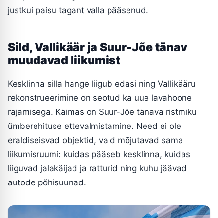
justkui paisu tagant valla pääsenud.
Sild, Vallikäär ja Suur-Jõe tänav
muudavad liikumist
Kesklinna silla hange liigub edasi ning Vallikääru
rekonstrueerimine on seotud ka uue lavahoone
rajamisega. Käimas on Suur-Jõe tänava ristmiku
ümberehituse ettevalmistamine. Need ei ole
eraldiseisvad objektid, vaid mõjutavad sama
liikumisruumi: kuidas pääseb kesklinna, kuidas
liiguvad jalakäijad ja ratturid ning kuhu jäävad
autode põhisuunad.