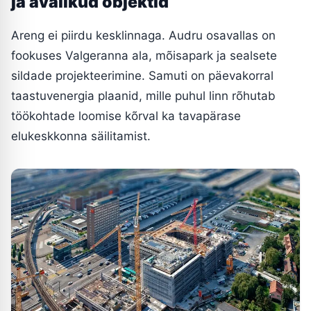
ja avalikud objektid
Areng ei piirdu kesklinnaga. Audru osavallas on
fookuses Valgeranna ala, mõisapark ja sealsete
sildade projekteerimine. Samuti on päevakorral
taastuvenergia plaanid, mille puhul linn rõhutab
töökohtade loomise kõrval ka tavapärase
elukeskkonna säilitamist.