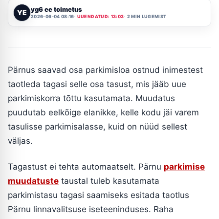
yg6 ee toimetus
YE
2026-06-04 08:16
UUENDATUD: 13:03
2 MIN LUGEMIST
Pärnus saavad osa parkimisloa ostnud inimestest
taotleda tagasi selle osa tasust, mis jääb uue
parkimiskorra tõttu kasutamata. Muudatus
puudutab eelkõige elanikke, kelle kodu jäi varem
tasulisse parkimisalasse, kuid on nüüd sellest
väljas.
Tagastust ei tehta automaatselt. Pärnu
parkimise
muudatuste
taustal tuleb kasutamata
parkimistasu tagasi saamiseks esitada taotlus
Pärnu linnavalitsuse iseteeninduses. Raha