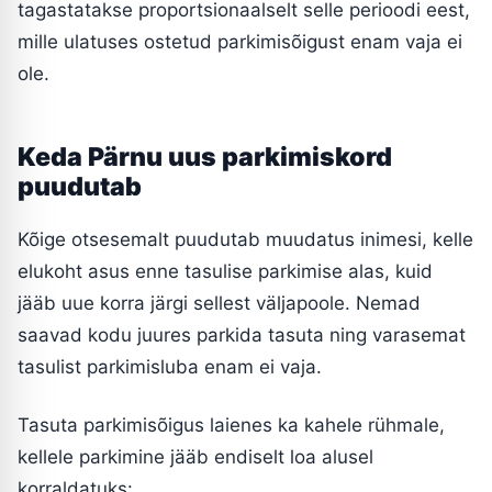
tagastatakse proportsionaalselt selle perioodi eest,
mille ulatuses ostetud parkimisõigust enam vaja ei
ole.
Keda Pärnu uus parkimiskord
puudutab
Kõige otsesemalt puudutab muudatus inimesi, kelle
elukoht asus enne tasulise parkimise alas, kuid
jääb uue korra järgi sellest väljapoole. Nemad
saavad kodu juures parkida tasuta ning varasemat
tasulist parkimisluba enam ei vaja.
Tasuta parkimisõigus laienes ka kahele rühmale,
kellele parkimine jääb endiselt loa alusel
korraldatuks: