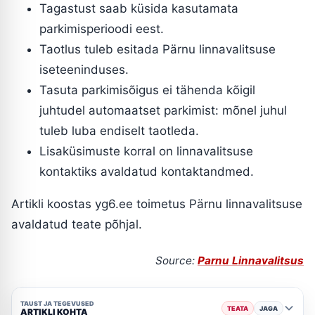
Tagastust saab küsida kasutamata
parkimisperioodi eest.
Taotlus tuleb esitada Pärnu linnavalitsuse
iseteeninduses.
Tasuta parkimisõigus ei tähenda kõigil
juhtudel automaatset parkimist: mõnel juhul
tuleb luba endiselt taotleda.
Lisaküsimuste korral on linnavalitsuse
kontaktiks avaldatud kontaktandmed.
Artikli koostas yg6.ee toimetus Pärnu linnavalitsuse
avaldatud teate põhjal.
Source:
Parnu Linnavalitsus
TAUST JA TEGEVUSED
TEATA
JAGA
ARTIKLI KOHTA