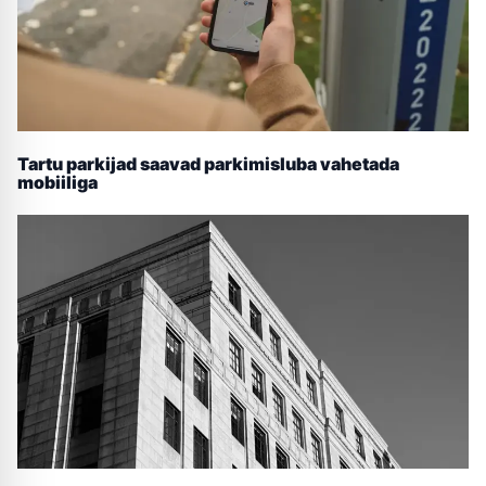
Tartu parkijad saavad parkimisluba vahetada
mobiiliga