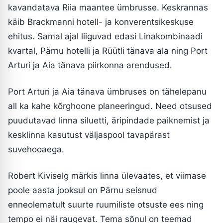
kavandatava Riia maantee ümbrusse. Keskrannas
käib Brackmanni hotell- ja konverentsikeskuse
ehitus. Samal ajal liiguvad edasi Linakombinaadi
kvartal, Pärnu hotelli ja Rüütli tänava ala ning Port
Arturi ja Aia tänava piirkonna arendused.
Port Arturi ja Aia tänava ümbruses on tähelepanu
all ka kahe kõrghoone planeeringud. Need otsused
puudutavad linna siluetti, äripindade paiknemist ja
kesklinna kasutust väljaspool tavapärast
suvehooaega.
Robert Kiviselg märkis linna ülevaates, et viimase
poole aasta jooksul on Pärnu seisnud
enneolematult suurte ruumiliste otsuste ees ning
tempo ei näi raugevat. Tema sõnul on teemad