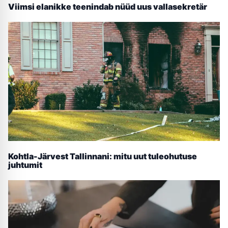
Viimsi elanikke teenindab nüüd uus vallasekretär
Kohtla-Järvest Tallinnani: mitu uut tuleohutuse
juhtumit