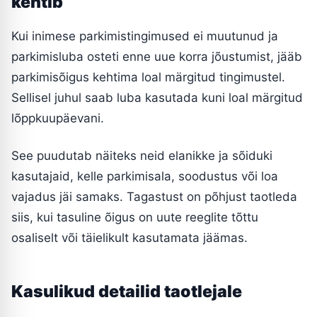
kehtib
Kui inimese parkimistingimused ei muutunud ja
parkimisluba osteti enne uue korra jõustumist, jääb
parkimisõigus kehtima loal märgitud tingimustel.
Sellisel juhul saab luba kasutada kuni loal märgitud
lõppkuupäevani.
See puudutab näiteks neid elanikke ja sõiduki
kasutajaid, kelle parkimisala, soodustus või loa
vajadus jäi samaks. Tagastust on põhjust taotleda
siis, kui tasuline õigus on uute reeglite tõttu
osaliselt või täielikult kasutamata jäämas.
Kasulikud detailid taotlejale