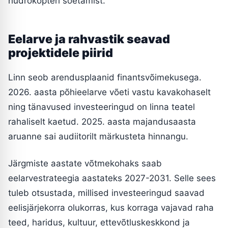
hüdrokopteri soetamist.
Eelarve ja rahvastik seavad
projektidele piirid
Linn seob arendusplaanid finantsvõimekusega.
2026. aasta põhieelarve võeti vastu kavakohaselt
ning tänavused investeeringud on linna teatel
rahaliselt kaetud. 2025. aasta majandusaasta
aruanne sai audiitorilt märkusteta hinnangu.
Järgmiste aastate võtmekohaks saab
eelarvestrateegia aastateks 2027-2031. Selle sees
tuleb otsustada, millised investeeringud saavad
eelisjärjekorra olukorras, kus korraga vajavad raha
teed, haridus, kultuur, ettevõtluskeskkond ja