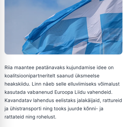
Riia maantee peatänavaks kujundamise idee on
koalitsioonipartneritelt saanud üksmeelse
heakskiidu. Linn näeb selle elluviimiseks võimalust
kasutada vabanenud Euroopa Liidu vahendeid.
Kavandatav lahendus eelistaks jalakäijaid, rattureid
ja ühistransporti ning tooks juurde kõnni- ja
rattateid ning rohelust.