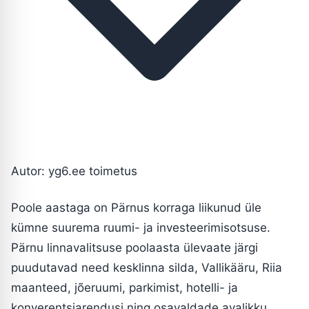
Autor: yg6.ee toimetus
Poole aastaga on Pärnus korraga liikunud üle
kümne suurema ruumi- ja investeerimisotsuse.
Pärnu linnavalitsuse poolaasta ülevaate järgi
puudutavad need kesklinna silda, Vallikääru, Riia
maanteed, jõeruumi, parkimist, hotelli- ja
konverentsiarendusi ning osavaldade avalikku