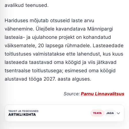
avalikud teenused.
Hariduses mõjutab otsuseid laste arvu
vähenemine. Ülejõele kavandatava Männipargi
lasteaia- ja ujulahoone projekt on kohandatud
väiksematele, 20 lapsega rühmadele. Lasteaedade
toitlustuses valmistatakse ette lahendust, kus kuus
lasteaeda taastavad oma köögid ja viis jätkavad
tsentraalse toitlustusega; esimesed oma köögid
alustavad tööga 2027. aasta alguses.
Source:
Parnu Linnavalitsus
TAUST JA TEGEVUSED
TEATA
JAGA
ARTIKLI KOHTA