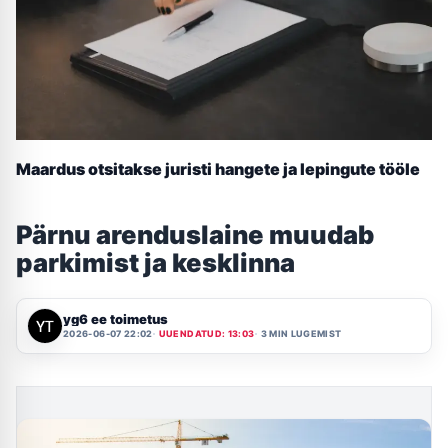
Maardus otsitakse juristi hangete ja lepingute tööle
Pärnu arenduslaine muudab
parkimist ja kesklinna
yg6 ee toimetus
2026-06-07 22:02
UUENDATUD: 13:03
3 MIN LUGEMIST