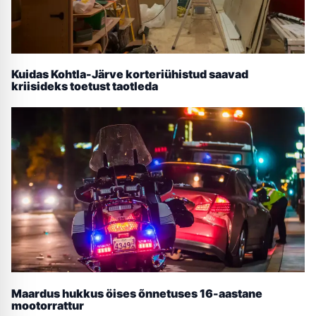
Kuidas Kohtla-Järve korteriühistud saavad
kriisideks toetust taotleda
Maardus hukkus öises õnnetuses 16-aastane
mootorrattur