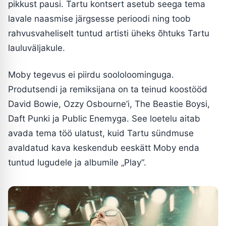
pikkust pausi. Tartu kontsert asetub seega tema
lavale naasmise järgsesse perioodi ning toob
rahvusvaheliselt tuntud artisti üheks õhtuks Tartu
lauluväljakule.
Moby tegevus ei piirdu soololoominguga.
Produtsendi ja remiksijana on ta teinud koostööd
David Bowie, Ozzy Osbourne’i, The Beastie Boysi,
Daft Punki ja Public Enemyga. See loetelu aitab
avada tema töö ulatust, kuid Tartu sündmuse
avaldatud kava keskendub eeskätt Moby enda
tuntud lugudele ja albumile „Play“.