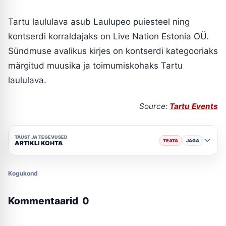
Tartu laululava asub Laulupeo puiesteel ning
kontserdi korraldajaks on Live Nation Estonia OÜ.
Sündmuse avalikus kirjes on kontserdi kategooriaks
märgitud muusika ja toimumiskohaks Tartu
laululava.
Source:
Tartu Events
TAUST JA TEGEVUSED
TEATA
JAGA
ARTIKLI KOHTA
Kogukond
Kommentaarid
0