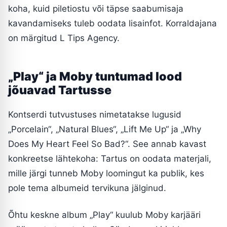
koha, kuid piletiostu või täpse saabumisaja
kavandamiseks tuleb oodata lisainfot. Korraldajana
on märgitud L Tips Agency.
„Play“ ja Moby tuntumad lood
jõuavad Tartusse
Kontserdi tutvustuses nimetatakse lugusid
„Porcelain“, „Natural Blues“, „Lift Me Up“ ja „Why
Does My Heart Feel So Bad?“. See annab kavast
konkreetse lähtekoha: Tartus on oodata materjali,
mille järgi tunneb Moby loomingut ka publik, kes
pole tema albumeid tervikuna jälginud.
Õhtu keskne album „Play“ kuulub Moby karjääri