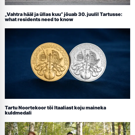
„Vahtra hääl ja üllas kuu” jõuab 30. juulil Tartusse:
what residents need to know
Tartu Noortekoor tõi Itaaliast koju maineka
kuldmedali