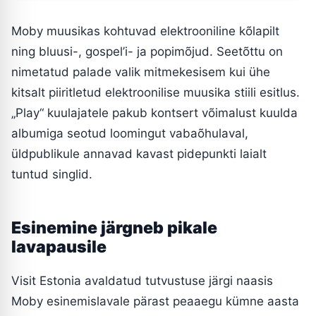
Moby muusikas kohtuvad elektrooniline kõlapilt
ning bluusi-, gospel’i- ja popimõjud. Seetõttu on
nimetatud palade valik mitmekesisem kui ühe
kitsalt piiritletud elektroonilise muusika stiili esitlus.
„Play“ kuulajatele pakub kontsert võimalust kuulda
albumiga seotud loomingut vabaõhulaval,
üldpublikule annavad kavast pidepunkti laialt
tuntud singlid.
Esinemine järgneb pikale
lavapausile
Visit Estonia avaldatud tutvustuse järgi naasis
Moby esinemislavale pärast peaaegu kümne aasta