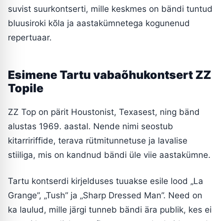
suvist suurkontserti, mille keskmes on bändi tuntud
bluusiroki kõla ja aastakümnetega kogunenud
repertuaar.
Esimene Tartu vabaõhukontsert ZZ
Topile
ZZ Top on pärit Houstonist, Texasest, ning bänd
alustas 1969. aastal. Nende nimi seostub
kitarririffide, terava rütmitunnetuse ja lavalise
stiiliga, mis on kandnud bändi üle viie aastakümne.
Tartu kontserdi kirjelduses tuuakse esile lood „La
Grange”, „Tush” ja „Sharp Dressed Man”. Need on
ka laulud, mille järgi tunneb bändi ära publik, kes ei