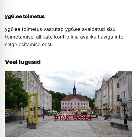
yg6.ee toimetus
yg6.ee toimetus vastutab yg6.ee avaldatud sisu
toimetamise, allikate kontrolli ja avaliku huviga info
selge esitamise eest.
Veel lugusid