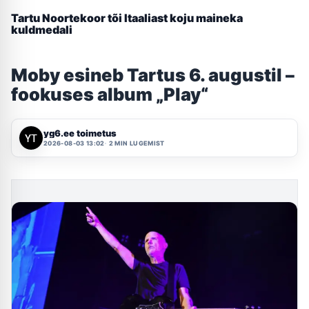
Tartu Noortekoor tõi Itaaliast koju maineka
kuldmedali
Moby esineb Tartus 6. augustil –
fookuses album „Play“
yg6.ee toimetus
2026-08-03 13:02
2 MIN LUGEMIST