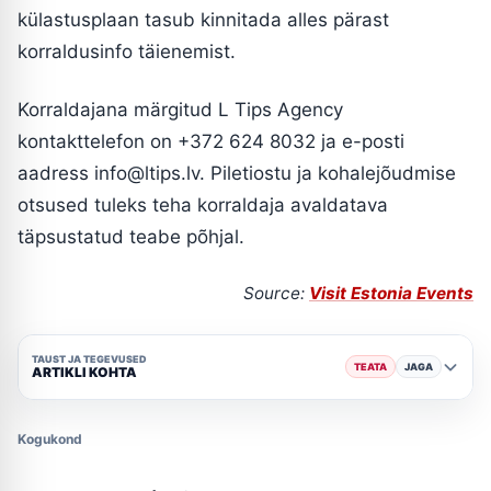
külastusplaan tasub kinnitada alles pärast
korraldusinfo täienemist.
Korraldajana märgitud L Tips Agency
kontakttelefon on +372 624 8032 ja e-posti
aadress info@ltips.lv. Piletiostu ja kohalejõudmise
otsused tuleks teha korraldaja avaldatava
täpsustatud teabe põhjal.
Source:
Visit Estonia Events
TAUST JA TEGEVUSED
TEATA
JAGA
ARTIKLI KOHTA
Kogukond