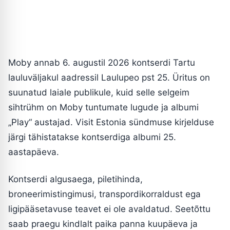
Moby annab 6. augustil 2026 kontserdi Tartu
lauluväljakul aadressil Laulupeo pst 25. Üritus on
suunatud laiale publikule, kuid selle selgeim
sihtrühm on Moby tuntumate lugude ja albumi
„Play“ austajad. Visit Estonia sündmuse kirjelduse
järgi tähistatakse kontserdiga albumi 25.
aastapäeva.
Kontserdi algusaega, piletihinda,
broneerimistingimusi, transpordikorraldust ega
ligipääsetavuse teavet ei ole avaldatud. Seetõttu
saab praegu kindlalt paika panna kuupäeva ja