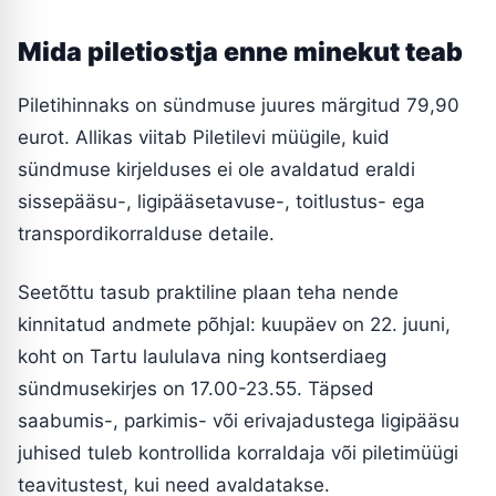
Mida piletiostja enne minekut teab
Piletihinnaks on sündmuse juures märgitud 79,90
eurot. Allikas viitab Piletilevi müügile, kuid
sündmuse kirjelduses ei ole avaldatud eraldi
sissepääsu-, ligipääsetavuse-, toitlustus- ega
transpordikorralduse detaile.
Seetõttu tasub praktiline plaan teha nende
kinnitatud andmete põhjal: kuupäev on 22. juuni,
koht on Tartu laululava ning kontserdiaeg
sündmusekirjes on 17.00-23.55. Täpsed
saabumis-, parkimis- või erivajadustega ligipääsu
juhised tuleb kontrollida korraldaja või piletimüügi
teavitustest, kui need avaldatakse.