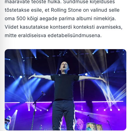
määravate teoste hulka. Sündmuse kirjelduses
tõstetakse esile, et Rolling Stone on valinud selle
oma 500 kõigi aegade parima albumi nimekirja.
Viidet kasutatakse kontserdi konteksti avamiseks,
mitte eraldiseisva edetabelisündmusena.