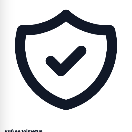
yg6 ee toimetus