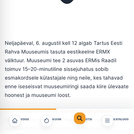
Neljapäeval, 6. augustil kell 12 algab Tartus Eesti
Rahva Muuseumis tasuta eestikeelne ERMX
välktuur. Muuseumi tee 2 asuvas ERMis Raadil
toimuv 15–20-minutiline sissejuhatus sobib
esmakordsele külastajale ning neile, kes tahavad
enne iseseisvat muuseumiringi saada kiire ülevaate
hoonest ja muuseumi loost.
Eesti Rahva Muuseumi
sündmusekirjelduse
järgi
on osalemine tasuta. Lühike formaat tähendab, et
VOOG
KUUM
OTSI
KATALOOG
tuuri saab käsitleda muuseumikülastuse