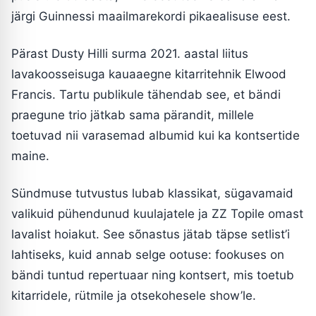
järgi Guinnessi maailmarekordi pikaealisuse eest.
Pärast Dusty Hilli surma 2021. aastal liitus
lavakoosseisuga kauaaegne kitarritehnik Elwood
Francis. Tartu publikule tähendab see, et bändi
praegune trio jätkab sama pärandit, millele
toetuvad nii varasemad albumid kui ka kontsertide
maine.
Sündmuse tutvustus lubab klassikat, sügavamaid
valikuid pühendunud kuulajatele ja ZZ Topile omast
lavalist hoiakut. See sõnastus jätab täpse setlist’i
lahtiseks, kuid annab selge ootuse: fookuses on
bändi tuntud repertuaar ning kontsert, mis toetub
kitarridele, rütmile ja otsekohesele show’le.