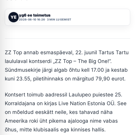
yg6 ee toimetus
YE
2026-06-10 16:26
3 MIN LUGEMIST
ZZ Top annab esmaspäeval, 22. juunil Tartus Tartu
laululaval kontserdi „ZZ Top – The Big One!”.
Sündmusekirje järgi algab õhtu kell 17.00 ja kestab
kuni 23.55, piletihinnaks on märgitud 79,90 eurot.
Kontsert toimub aadressil Laulupeo puiestee 25.
Korraldajana on kirjas Live Nation Estonia OÜ. See
on mõeldud eeskätt neile, kes tahavad näha
Ameerika roki üht pikema ajalooga nime vabas
õhus, mitte klubisaalis ega kinnises hallis.