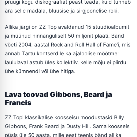
pruugi kogu diskograafiat peast teada, kuid tunneb
ära selle madala, bluusise ja sirgjoonelise roki.
Allika järgi on ZZ Top avaldanud 15 stuudioalbumit
ja müünud hinnanguliselt 50 miljonit plaati. Bänd
võeti 2004. aastal Rock and Roll Hall of Fame’i, mis
annab Tartu kontserdile ka ajaloolise mõõtme:
laululaval astub üles kollektiiv, kelle mõju ei piirdu
ühe kümnendi või ühe hitiga.
Lava toovad Gibbons, Beard ja
Francis
ZZ Topi klassikalise koosseisu moodustasid Billy
Gibbons, Frank Beard ja Dusty Hill. Sama koosseis
püsis üle 50 aasta, mille eest teenis bänd allika