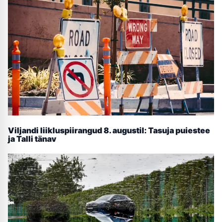
Viljandi liikluspiirangud 8. augustil: Tasuja puiestee
ja Talli tänav