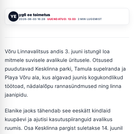
yg6 ee toimetus
YE
2026-06-03 16:28
UUENDATUD: 13:03
2 MIN LUGEMIST
Võru Linnavalitsus andis 3. juuni istungil loa
mitmele suvisele avalikule üritusele. Otsused
puudutavad Kesklinna parki, Tamula supelranda ja
Playa Võru ala, kus algavad juunis kogukondlikud
töötoad, nädalalõpu rannasündmused ning linna
jaanipidu.
Elanike jaoks tähendab see eeskätt kindlaid
kuupäevi ja ajutisi kasutuspiiranguid avalikus
ruumis. Osa Kesklinna pargist suletakse 14. juunil