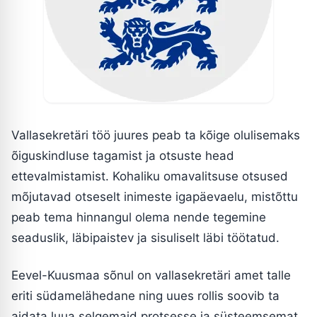
Vallasekretäri töö juures peab ta kõige olulisemaks
õiguskindluse tagamist ja otsuste head
ettevalmistamist. Kohaliku omavalitsuse otsused
mõjutavad otseselt inimeste igapäevaelu, mistõttu
peab tema hinnangul olema nende tegemine
seaduslik, läbipaistev ja sisuliselt läbi töötatud.
Eevel-Kuusmaa sõnul on vallasekretäri amet talle
eriti südamelähedane ning uues rollis soovib ta
aidata luua selgemaid protsesse ja süsteemsemat