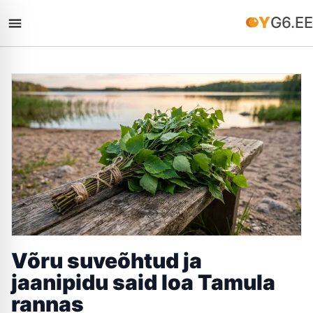
YG6.EE
Võru suveõhtud ja
jaanipidu said loa Tamula
rannas