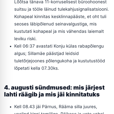
Lõõtsa tänava 11-korruselisest büroohoonest
suitsu ja tööle läinud tulekahjusignalisatsiooni.
Kohapeal kinnitas kesklinnapääste, et oht tuli
seoses läbipõlenud seinavalgustiga, mis
kustutati kohapeal ja mis vähendas laiemalt
leviku riski.
Kell 06:37 avastati Konju külas rabapõlengu
algus; Sillamäe päästjad leidsid
tuletõrjejoones põlengukoha ja kustutustööd
lõpetati kella 07.30ks.
4. augusti sündmused: mis järjest
lahti räägib ja mis jäi kinnitatuks
Kell 08.43 jäi Pärnus, Rääma silla juures,
veelind kinni tamiiliga. Päikese ja vete vahel