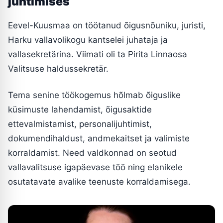
juhtimises
Eevel-Kuusmaa on töötanud õigusnõuniku, juristi,
Harku vallavolikogu kantselei juhataja ja
vallasekretärina. Viimati oli ta Pirita Linnaosa
Valitsuse haldussekretär.
Tema senine töökogemus hõlmab õiguslike
küsimuste lahendamist, õigusaktide
ettevalmistamist, personalijuhtimist,
dokumendihaldust, andmekaitset ja valimiste
korraldamist. Need valdkonnad on seotud
vallavalitsuse igapäevase töö ning elanikele
osutatavate avalike teenuste korraldamisega.