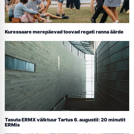
Kuressaare merepäevad toovad regati ranna äärde
Tasuta ERMX välktuur Tartus 6. augustil: 20 minutit
ERMis