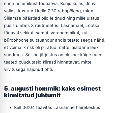
enne hommikust tööpäeva. Konju külas, Jõhvi
vallas, kustutati kella 7.30 rabapõleng, mida
Sillamäe päästjad olid leidnud ning mille ulatus
püsis umbes 3 ruutmeetris. Lasnamäel, Lõõtsa
tänaval sekkuti samuti varahommikul, kui
büroohoone suitsuandur andis teate; seega nähti,
et võimalik risk oli piiratud, mitte laialdane leeki
sündmus. Selline järjestus on oluline: kõige uued
teated puudutasid kiiresti hinnatavat, mitte
viivitusega hajunud ohtu.
5. augusti hommik: kaks esimest
kinnitatud juhtumit
Kell 06:04 teavitas Lasnamäe häirekeskus