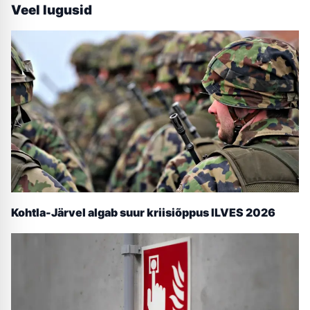
Veel lugusid
Kohtla-Järvel algab suur kriisiõppus ILVES 2026