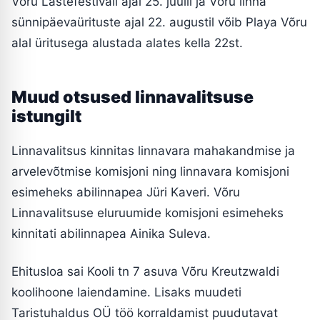
Võru Lastefestivali ajal 25. juulil ja Võru linna
sünnipäevaürituste ajal 22. augustil võib Playa Võru
alal üritusega alustada alates kella 22st.
Muud otsused linnavalitsuse
istungilt
Linnavalitsus kinnitas linnavara mahakandmise ja
arvelevõtmise komisjoni ning linnavara komisjoni
esimeheks abilinnapea Jüri Kaveri. Võru
Linnavalitsuse eluruumide komisjoni esimeheks
kinnitati abilinnapea Ainika Suleva.
Ehitusloa sai Kooli tn 7 asuva Võru Kreutzwaldi
koolihoone laiendamine. Lisaks muudeti
Taristuhaldus OÜ töö korraldamist puudutavat