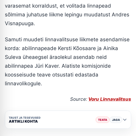
varasemat korraldust, et volitada linnapead
sõlmima juhatuse liikme lepingu muudatust Andres
Visnapuuga.
Samuti muudeti linnavalitsuse liikmete asendamise
korda: abilinnapeade Kersti Kõosaare ja Ainika
Suleva üheaegsel äraolekul asendab neid
abilinnapea Jüri Kaver. Alatiste komisjonide
koosseisude teave otsustati edastada
linnavolikogule.
Source:
Voru Linnavalitsus
TAUST JA TEGEVUSED
TEATA
JAGA
ARTIKLI KOHTA