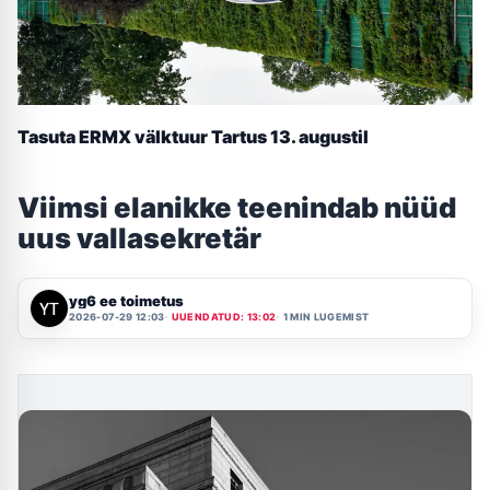
Tasuta ERMX välktuur Tartus 13. augustil
Viimsi elanikke teenindab nüüd
uus vallasekretär
yg6 ee toimetus
2026-07-29 12:03
UUENDATUD: 13:02
1 MIN LUGEMIST