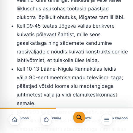
liiklusohus asukohas töötasid päästjad
olukorra lõplikult ohutuks, lõigates tamiili läbi.
Kell 09:45 teatas Jõgeva vallas Eerikvere
kuivatis põlevast šahtist, mille seos
gaasikatlaga ning sädemete kandumine
rapsiväljadele nõudis kuivati konstruktsioonide
lahtivõtmist, et tulekolle üles leida.
Kell 10:13 Lääne-Nigula Rannakülas leidis
välja 90-sentimeetrise madu televiisori taga;
päästjad võtsid looma siu maotangidega
juhtmetest välja ja viidi elamukeskkonnast
eemale.
Kell 11:03 katkis Lasnamäe naabruskonnas
VOOG
KUUM
OTSI
KATALOOG
pika õlireostuse laius Peterburi teel ja leotati
umbes 200 meetrit absorbendiga. Ohu allikas