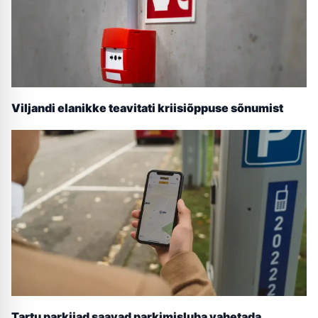
Viljandi elanikke teavitati kriisiõppuse sõnumist
Tartu parkijad saavad parkimisluba vahetada