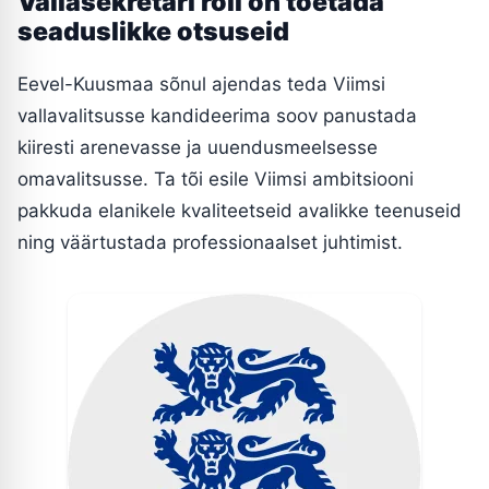
Vallasekretäri roll on toetada
seaduslikke otsuseid
Eevel-Kuusmaa sõnul ajendas teda Viimsi
vallavalitsusse kandideerima soov panustada
kiiresti arenevasse ja uuendusmeelsesse
omavalitsusse. Ta tõi esile Viimsi ambitsiooni
pakkuda elanikele kvaliteetseid avalikke teenuseid
ning väärtustada professionaalset juhtimist.