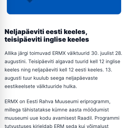
Neljapäeviti eesti keeles,
teisipäeviti inglise keeles
Allika järgi toimuvad ERMX välktuurid 30. juulist 28.
augustini. Teisipäeviti algavad tuurid kell 12 inglise
keeles ning neljapäeviti kell 12 eesti keeles. 13.
augusti tuur kuulub seega neljapäevaste
eestikeelsete välktuuride hulka.
ERMX on Eesti Rahva Muuseumi eriprogramm,
millega tähistatakse kümne aasta möödumist
muuseumi uue kodu avamisest Raadil. Programmi
tutvustuses kirjeldab ERM seda kui võimalust