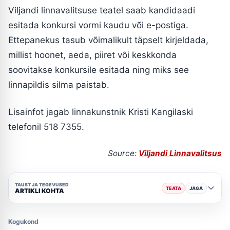
Viljandi linnavalitsuse teatel saab kandidaadi
esitada konkursi vormi kaudu või e-postiga.
Ettepanekus tasub võimalikult täpselt kirjeldada,
millist hoonet, aeda, piiret või keskkonda
soovitakse konkursile esitada ning miks see
linnapildis silma paistab.
Lisainfot jagab linnakunstnik Kristi Kangilaski
telefonil 518 7355.
Source:
Viljandi Linnavalitsus
TAUST JA TEGEVUSED
TEATA
JAGA
ARTIKLI KOHTA
Kogukond