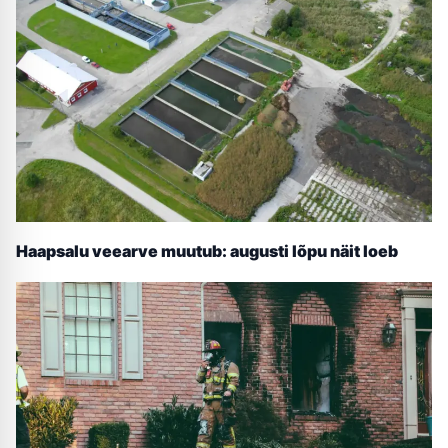
Haapsalu veearve muutub: augusti lõpu näit loeb