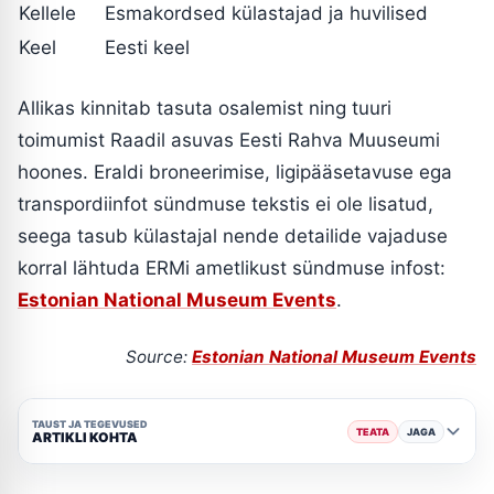
Kellele
Esmakordsed külastajad ja huvilised
Keel
Eesti keel
Allikas kinnitab tasuta osalemist ning tuuri
toimumist Raadil asuvas Eesti Rahva Muuseumi
hoones. Eraldi broneerimise, ligipääsetavuse ega
transpordiinfot sündmuse tekstis ei ole lisatud,
seega tasub külastajal nende detailide vajaduse
korral lähtuda ERMi ametlikust sündmuse infost:
Estonian National Museum Events
.
Source:
Estonian National Museum Events
TAUST JA TEGEVUSED
TEATA
JAGA
ARTIKLI KOHTA