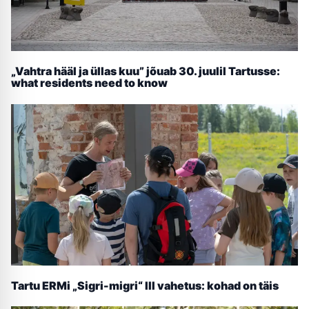
„Vahtra hääl ja üllas kuu” jõuab 30. juulil Tartusse:
what residents need to know
Tartu ERMi „Sigri-migri“ III vahetus: kohad on täis