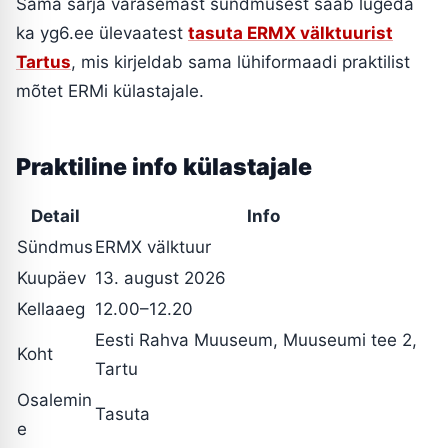
Sama sarja varasemast sündmusest saab lugeda
ka yg6.ee ülevaatest
tasuta ERMX välktuurist
Tartus
, mis kirjeldab sama lühiformaadi praktilist
mõtet ERMi külastajale.
Praktiline info külastajale
Detail
Info
Sündmus
ERMX välktuur
Kuupäev
13. august 2026
Kellaaeg
12.00–12.20
Eesti Rahva Muuseum, Muuseumi tee 2,
Koht
Tartu
Osalemin
Tasuta
e