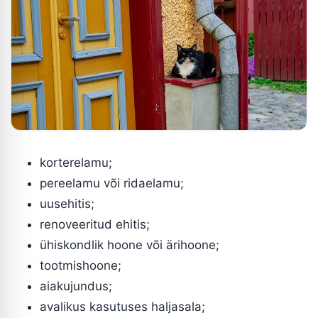
korterelamu;
pereelamu või ridaelamu;
uusehitis;
renoveeritud ehitis;
ühiskondlik hoone või ärihoone;
tootmishoone;
aiakujundus;
avalikus kasutuses haljasala;