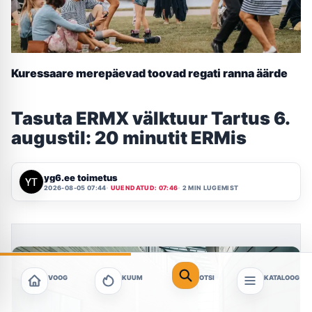
Kuressaare merepäevad toovad regati ranna äärde
Tasuta ERMX välktuur Tartus 6.
augustil: 20 minutit ERMis
yg6.ee toimetus
2026-08-05 07:44
UUENDATUD: 07:46
2 MIN LUGEMIST
VOOG
KUUM
OTSI
KATALOOG