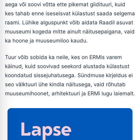
aega või soovi võtta ette pikemat giidituuri, kuid
kes tahab enne iseseisvat külastust saada selgema
raami. Lühike alguspunkt võib aidata Raadil asuvat
muuseumi kogeda mitte ainult näitusepaigana, vaid
ka hoone ja muuseumiloo kaudu.
Tuur võib sobida ka neile, kes on ERMis varem
käinud, kuid soovivad seekord alustada külastust
koondatud sissejuhatusega. Sündmuse kirjeldus ei
seo välktuuri ühe kindla näitusega, vaid rõhutab
muuseumihoonet, arhitektuuri ja ERMi lugu laiemalt.