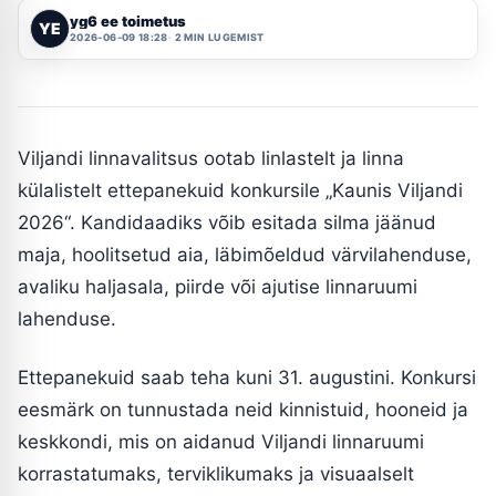
yg6 ee toimetus
YE
2026-06-09 18:28
2 MIN LUGEMIST
Viljandi linnavalitsus ootab linlastelt ja linna
külalistelt ettepanekuid konkursile „Kaunis Viljandi
2026“. Kandidaadiks võib esitada silma jäänud
maja, hoolitsetud aia, läbimõeldud värvilahenduse,
avaliku haljasala, piirde või ajutise linnaruumi
lahenduse.
Ettepanekuid saab teha kuni 31. augustini. Konkursi
eesmärk on tunnustada neid kinnistuid, hooneid ja
keskkondi, mis on aidanud Viljandi linnaruumi
korrastatumaks, terviklikumaks ja visuaalselt