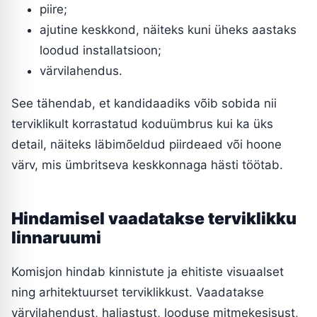
piire;
ajutine keskkond, näiteks kuni üheks aastaks
loodud installatsioon;
värvilahendus.
See tähendab, et kandidaadiks võib sobida nii
terviklikult korrastatud koduümbrus kui ka üks
detail, näiteks läbimõeldud piirdeaed või hoone
värv, mis ümbritseva keskkonnaga hästi töötab.
Hindamisel vaadatakse terviklikku
linnaruumi
Komisjon hindab kinnistute ja ehitiste visuaalset
ning arhitektuurset terviklikkust. Vaadatakse
värvilahendust, haljastust, looduse mitmekesisust,