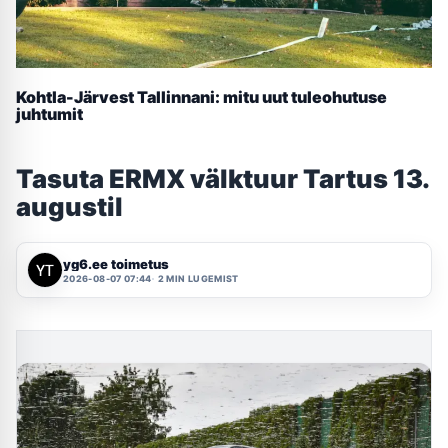
Kohtla-Järvest Tallinnani: mitu uut tuleohutuse
juhtumit
Tasuta ERMX välktuur Tartus 13.
augustil
yg6.ee toimetus
2026-08-07 07:44
2 MIN LUGEMIST