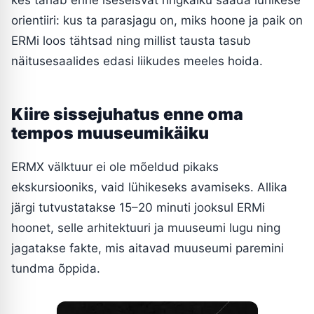
kes tahab enne iseseisvat ringkäiku saada lühikese
orientiiri: kus ta parasjagu on, miks hoone ja paik on
ERMi loos tähtsad ning millist tausta tasub
näitusesaalides edasi liikudes meeles hoida.
Kiire sissejuhatus enne oma
tempos muuseumikäiku
ERMX välktuur ei ole mõeldud pikaks
ekskursiooniks, vaid lühikeseks avamiseks. Allika
järgi tutvustatakse 15–20 minuti jooksul ERMi
hoonet, selle arhitektuuri ja muuseumi lugu ning
jagatakse fakte, mis aitavad muuseumi paremini
tundma õppida.