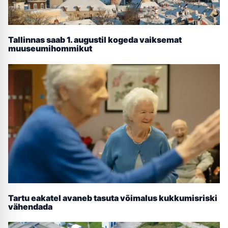
Tallinnas saab 1. augustil kogeda vaiksemat
muuseumihommikut
Tartu eakatel avaneb tasuta võimalus kukkumisriski
vähendada