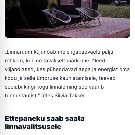
„Linnaruum kujundab meie igapäevaelu palju
rohkem, kui me tavaliselt märkame. Need
viljandlased, kes pühendavad aega ja energiat oma
kodu ja selle ümbruse kaunistamisele, teevad
seeläbi kingi kogu linnale ning see väärib
tunnustamist,“ ütles Silvia Takkel.
Ettepaneku saab saata
linnavalitsusele