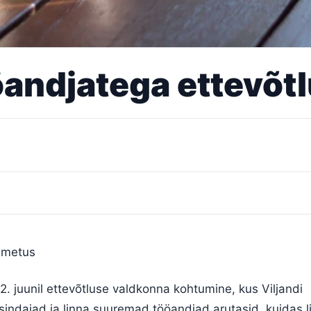
ööandjatega ettevõt
oimetus
 2. juunil ettevõtluse valdkonna kohtumine, kus Viljandi
sindajad ja linna suuremad tööandjad arutasid, kuidas l