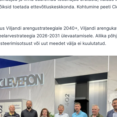
õiksid toetada ettevõtluskeskkonda. Kohtumine peeti Cl
us Viljandi arengustrateegiale 2040+, Viljandi arenguk
eelarvestrateegia 2026-2031 ülevaatamisele. Allika põhj
steerimisotsust või uut meedet välja ei kuulutatud.