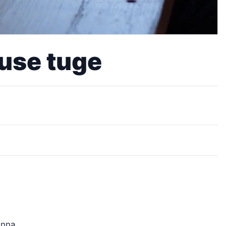
luse tuge
inna