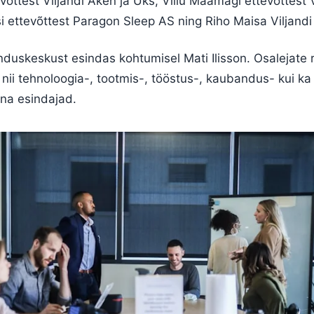
ttest Viljandi Aken ja Uks, Villu Maamägi ettevõttest V
si ettevõttest Paragon Sleep AS ning Riho Maisa Viljandi
duskeskust esindas kohtumisel Mati Ilisson. Osalejate r
d nii tehnoloogia-, tootmis-, tööstus-, kaubandus- kui ka
na esindajad.