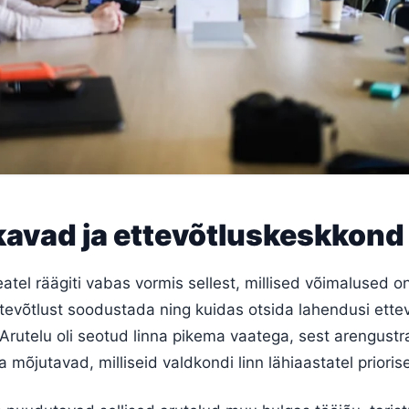
avad ja ettevõtluskeskkond
eatel räägiti vabas vormis sellest, millised võimalused o
tevõtlust soodustada ning kuidas otsida lahendusi ettev
rutelu oli seotud linna pikema vaatega, sest arengustr
 mõjutavad, milliseid valdkondi linn lähiaastatel prioris