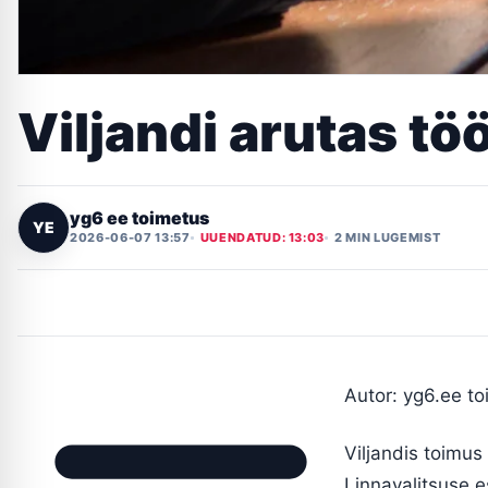
Viljandi arutas t
yg6 ee toimetus
YE
2026-06-07 13:57
UUENDATUD: 13:03
2 MIN LUGEMIST
Autor: yg6.ee t
Viljandis toimus
Linnavalitsuse e