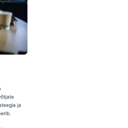
n
õtjate
ateegia ja
eerib.