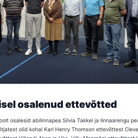
sel osalenud ettevõtted
oolt osalesid abilinnapea Silvia Takkel ja linnaarengu pe
õtjatest olid kohal Karl Henry Thomson ettevõttest Clev