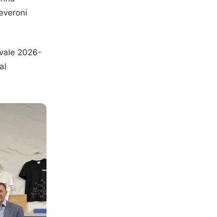
everoni
avale 2026-
al