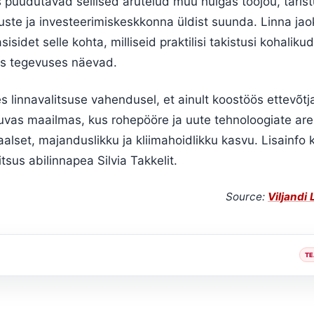
s puudutavad sellised arutelud muu hulgas tööjõu, tarist
nuste ja investeerimiskeskkonna üldist suunda. Linna ja
sidet selle kohta, milliseid praktilisi takistusi kohalik
s tegevuses näevad.
les linnavalitsuse vahendusel, et ainult koostöös ettevõt
vas maailmas, kus rohepööre ja uute tehnoloogiate ar
alset, majanduslikku ja kliimahoidlikku kasvu. Lisainfo 
tsus abilinnapea Silvia Takkelit.
Source:
Viljandi
TE