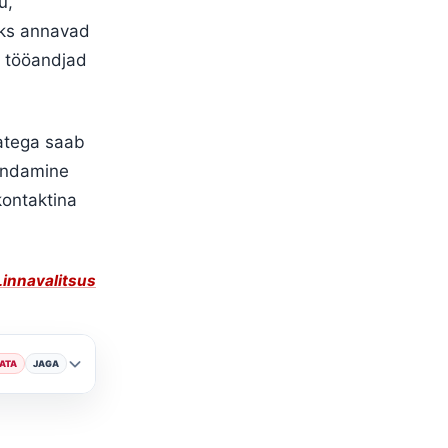
u,
oks annavad
ud tööandjad
jatega saab
endamine
kontaktina
 Linnavalitsus
ATA
JAGA