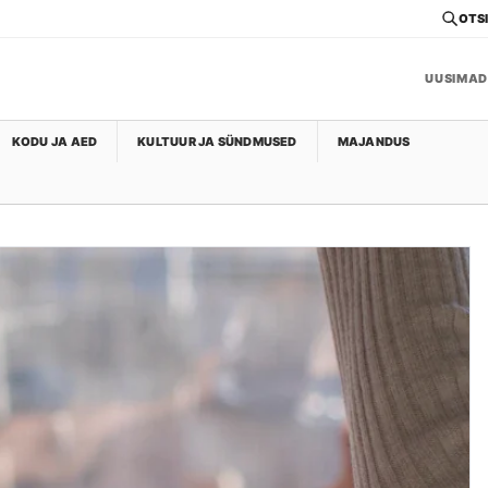
OTSI
UUSIMAD
KODU JA AED
KULTUUR JA SÜNDMUSED
MAJANDUS