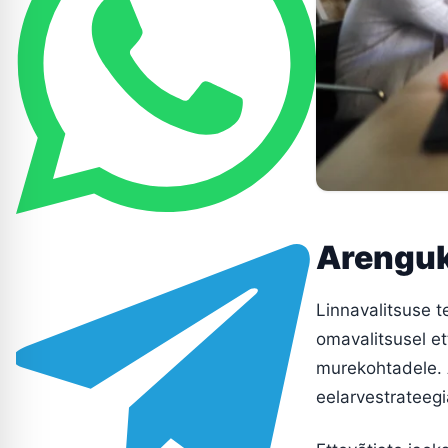
Arenguk
Linnavalitsuse t
omavalitsusel et
murekohtadele. A
eelarvestrateegia