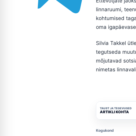
Ettevõtjate jaok
linnaruumi, tee
kohtumised tagasi
oma igapäevase
Silvia Takkel üt
tegutseda muutu
mõjutavad sotsia
nimetas linnavali
TAUST JA TEGEVUSED
ARTIKLI KOHTA
Kogukond