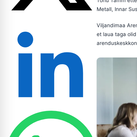
Tõnu Tamm ettevõ
Metall, Innar Su
Viljandimaa Aren
et laua taga oli
arenduskeskkon