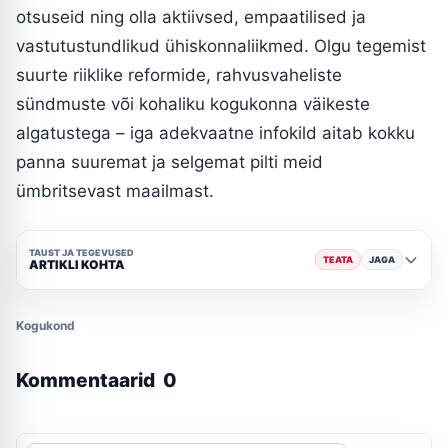
otsuseid ning olla aktiivsed, empaatilised ja
vastutustundlikud ühiskonnaliikmed. Olgu tegemist
suurte riiklike reformide, rahvusvaheliste
sündmuste või kohaliku kogukonna väikeste
algatustega – iga adekvaatne infokild aitab kokku
panna suuremat ja selgemat pilti meid
ümbritsevast maailmast.
TAUST JA TEGEVUSED
TEATA
JAGA
ARTIKLI KOHTA
Kogukond
Kommentaarid
0