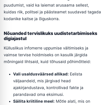
puudumist, vaid ka laiemat arusaama sellest,
kuidas riik, politsei ja päästeamet suudavad tagada
kodanike kaitse ja õiguskorra.
Nõuanded tervislikuks uudistetarbimiseks
digiajastul
Külluslikus infomerre uppumise vältimiseks ja
vaimse tervise hoidmiseks on kasulik järgida
mõningaid lihtsaid, kuid tõhusaid põhimõtteid:
Vali usaldusväärsed allikad:
Eelista
väljaandeid, mis järgivad head
ajakirjandustava, kontrollivad fakte ja
parandavad oma eksimusi.
Säilita kriitiline meel:
Mõtle alati, mis on