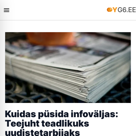
YG6.EE
Kuidas püsida infoväljas:
Teejuht teadlikuks
uudistetarbijaks