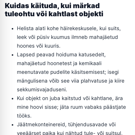
Kuidas käituda, kui märkad
tuleohtu või kahtlast objekti
Helista alati kohe häirekeskusele, kui suits,
leek või püsiv kuumus ilmneb mahajäetud
hoones või kuuris.
Lapsed peavad hoiduma katusedelt,
mahajäetud hoonetest ja kemikaali
meenutavate pudelite käsitsemisest; isegi
mängulisena võib see viia plahvatuse ja kiire
sekkumisvajaduseni.
Kui objekt on juba kaitstud või kahtlane, ära
mine hoovi sisse; jäta ruum vabaks päästjate
tööks.
Jäätmekonteinereid, tühjendusavade või
veeäärset paika kui nähtud tule- või suitsul,