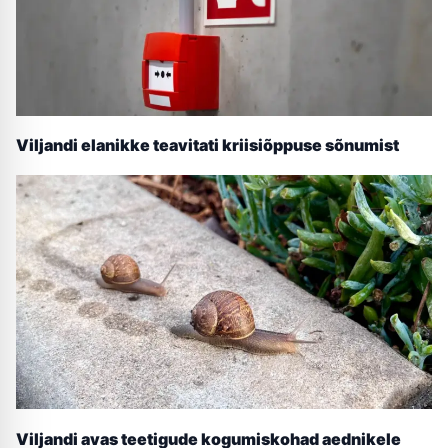
Viljandi elanikke teavitati kriisiõppuse sõnumist
Viljandi avas teetigude kogumiskohad aednikele