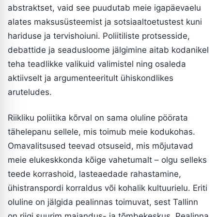
abstraktset, vaid see puudutab meie igapäevaelu
alates maksusüsteemist ja sotsiaaltoetustest kuni
hariduse ja tervishoiuni. Poliitiliste protsesside,
debattide ja seadusloome jälgimine aitab kodanikel
teha teadlikke valikuid valimistel ning osaleda
aktiivselt ja argumenteeritult ühiskondlikes
aruteludes.
Riikliku poliitika kõrval on sama oluline pöörata
tähelepanu sellele, mis toimub meie kodukohas.
Omavalitsused teevad otsuseid, mis mõjutavad
meie elukeskkonda kõige vahetumalt – olgu selleks
teede korrashoid, lasteaedade rahastamine,
ühistranspordi korraldus või kohalik kultuurielu. Eriti
oluline on jälgida pealinnas toimuvat, sest Tallinn
on riigi suurim majandus- ja tõmbekeskus. Pealinna