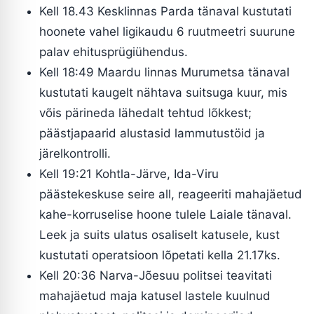
Kell 18.43 Kesklinnas Parda tänaval kustutati
hoonete vahel ligikaudu 6 ruutmeetri suurune
palav ehitusprügiühendus.
Kell 18:49 Maardu linnas Murumetsa tänaval
kustutati kaugelt nähtava suitsuga kuur, mis
võis pärineda lähedalt tehtud lõkkest;
päästjapaarid alustasid lammutustöid ja
järelkontrolli.
Kell 19:21 Kohtla-Järve, Ida-Viru
päästekeskuse seire all, reageeriti mahajäetud
kahe-korruselise hoone tulele Laiale tänaval.
Leek ja suits ulatus osaliselt katusele, kust
kustutati operatsioon lõpetati kella 21.17ks.
Kell 20:36 Narva-Jõesuu politsei teavitati
mahajäetud maja katusel lastele kuulnud