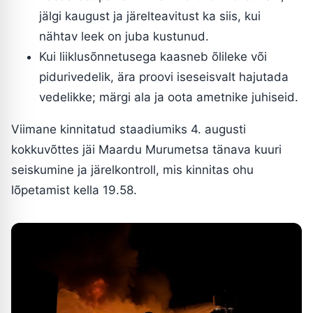
jälgi kaugust ja järelteavitust ka siis, kui
nähtav leek on juba kustunud.
Kui liiklusõnnetusega kaasneb õlileke või
pidurivedelik, ära proovi iseseisvalt hajutada
vedelikke; märgi ala ja oota ametnike juhiseid.
Viimane kinnitatud staadiumiks 4. augusti
kokkuvõttes jäi Maardu Murumetsa tänava kuuri
seiskumine ja järelkontroll, mis kinnitas ohu
lõpetamist kella 19.58.