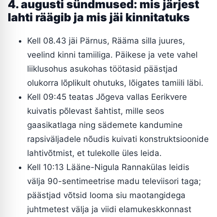
4. augusti sündmused: mis järjest
lahti räägib ja mis jäi kinnitatuks
Kell 08.43 jäi Pärnus, Rääma silla juures,
veelind kinni tamiiliga. Päikese ja vete vahel
liiklusohus asukohas töötasid päästjad
olukorra lõplikult ohutuks, lõigates tamiili läbi.
Kell 09:45 teatas Jõgeva vallas Eerikvere
kuivatis põlevast šahtist, mille seos
gaasikatlaga ning sädemete kandumine
rapsiväljadele nõudis kuivati konstruktsioonide
lahtivõtmist, et tulekolle üles leida.
Kell 10:13 Lääne-Nigula Rannakülas leidis
välja 90-sentimeetrise madu televiisori taga;
päästjad võtsid looma siu maotangidega
juhtmetest välja ja viidi elamukeskkonnast