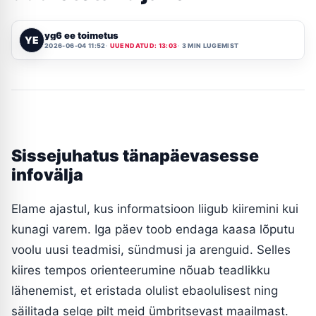
yg6 ee toimetus
YE
2026-06-04 11:52
UUENDATUD: 13:03
3 MIN LUGEMIST
Sissejuhatus tänapäevasesse
infovälja
Elame ajastul, kus informatsioon liigub kiiremini kui
kunagi varem. Iga päev toob endaga kaasa lõputu
voolu uusi teadmisi, sündmusi ja arenguid. Selles
kiires tempos orienteerumine nõuab teadlikku
lähenemist, et eristada olulist ebaolulisest ning
säilitada selge pilt meid ümbritsevast maailmast.