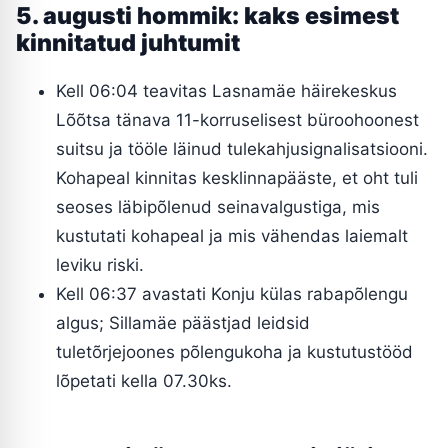
5. augusti hommik: kaks esimest
kinnitatud juhtumit
Kell 06:04 teavitas Lasnamäe häirekeskus
Lõõtsa tänava 11-korruselisest büroohoonest
suitsu ja tööle läinud tulekahjusignalisatsiooni.
Kohapeal kinnitas kesklinnapääste, et oht tuli
seoses läbipõlenud seinavalgustiga, mis
kustutati kohapeal ja mis vähendas laiemalt
leviku riski.
Kell 06:37 avastati Konju külas rabapõlengu
algus; Sillamäe päästjad leidsid
tuletõrjejoones põlengukoha ja kustutustööd
lõpetati kella 07.30ks.