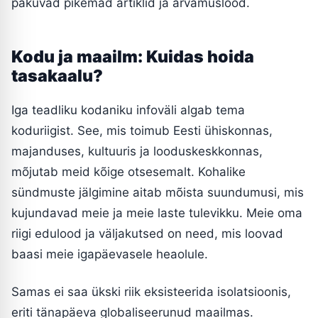
pakuvad pikemad artiklid ja arvamuslood.
Kodu ja maailm: Kuidas hoida
tasakaalu?
Iga teadliku kodaniku infoväli algab tema
koduriigist. See, mis toimub Eesti ühiskonnas,
majanduses, kultuuris ja looduskeskkonnas,
mõjutab meid kõige otsesemalt. Kohalike
sündmuste jälgimine aitab mõista suundumusi, mis
kujundavad meie ja meie laste tulevikku. Meie oma
riigi edulood ja väljakutsed on need, mis loovad
baasi meie igapäevasele heaolule.
Samas ei saa ükski riik eksisteerida isolatsioonis,
eriti tänapäeva globaliseerunud maailmas.