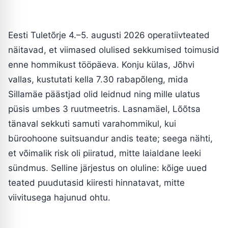
Eesti Tuletõrje 4.–5. augusti 2026 operatiivteated
näitavad, et viimased olulised sekkumised toimusid
enne hommikust tööpäeva. Konju külas, Jõhvi
vallas, kustutati kella 7.30 rabapõleng, mida
Sillamäe päästjad olid leidnud ning mille ulatus
püsis umbes 3 ruutmeetris. Lasnamäel, Lõõtsa
tänaval sekkuti samuti varahommikul, kui
büroohoone suitsuandur andis teate; seega nähti,
et võimalik risk oli piiratud, mitte laialdane leeki
sündmus. Selline järjestus on oluline: kõige uued
teated puudutasid kiiresti hinnatavat, mitte
viivitusega hajunud ohtu.