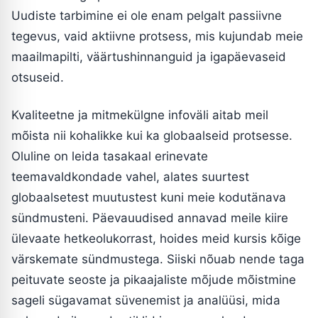
Uudiste tarbimine ei ole enam pelgalt passiivne
tegevus, vaid aktiivne protsess, mis kujundab meie
maailmapilti, väärtushinnanguid ja igapäevaseid
otsuseid.
Kvaliteetne ja mitmekülgne infoväli aitab meil
mõista nii kohalikke kui ka globaalseid protsesse.
Oluline on leida tasakaal erinevate
teemavaldkondade vahel, alates suurtest
globaalsetest muutustest kuni meie kodutänava
sündmusteni. Päevauudised annavad meile kiire
ülevaate hetkeolukorrast, hoides meid kursis kõige
värskemate sündmustega. Siiski nõuab nende taga
peituvate seoste ja pikaajaliste mõjude mõistmine
sageli sügavamat süvenemist ja analüüsi, mida