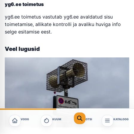
yg6.ee toimetus
yg6.ee toimetus vastutab yg6.ee avaldatud sisu
toimetamise, allikate kontrolli ja avaliku huviga info
selge esitamise eest.
Veel lugusid
VOOG
KUUM
OTSI
KATALOOG