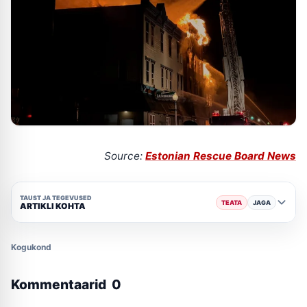
Source:
Estonian Rescue Board News
TAUST JA TEGEVUSED
TEATA
JAGA
ARTIKLI KOHTA
Kogukond
Kommentaarid
0