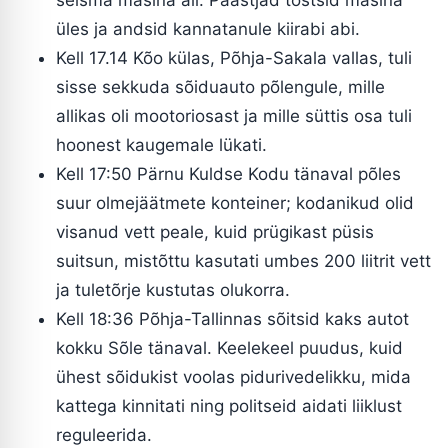
seisma masina all. Päästjad tõstsid masina
üles ja andsid kannatanule kiirabi abi.
Kell 17.14 Kõo külas, Põhja-Sakala vallas, tuli
sisse sekkuda sõiduauto põlengule, mille
allikas oli mootoriosast ja mille süttis osa tuli
hoonest kaugemale lükati.
Kell 17:50 Pärnu Kuldse Kodu tänaval põles
suur olmejäätmete konteiner; kodanikud olid
visanud vett peale, kuid prügikast püsis
suitsun, mistõttu kasutati umbes 200 liitrit vett
ja tuletõrje kustutas olukorra.
Kell 18:36 Põhja-Tallinnas sõitsid kaks autot
kokku Sõle tänaval. Keelekeel puudus, kuid
ühest sõidukist voolas pidurivedelikku, mida
kattega kinnitati ning politseid aidati liiklust
reguleerida.