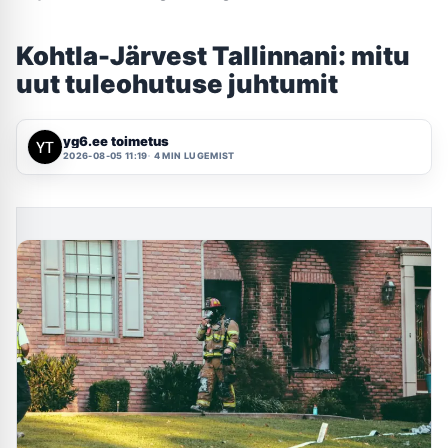
Kohtla-Järvest Tallinnani: mitu
uut tuleohutuse juhtumit
yg6.ee toimetus
2026-08-05 11:19
4 MIN LUGEMIST