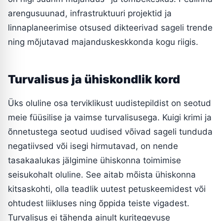
arengusuunad, infrastruktuuri projektid ja
linnaplaneerimise otsused dikteerivad sageli trende
ning mõjutavad majanduskeskkonda kogu riigis.
Turvalisus ja ühiskondlik kord
Üks oluline osa terviklikust uudistepildist on seotud
meie füüsilise ja vaimse turvalisusega. Kuigi krimi ja
õnnetustega seotud uudised võivad sageli tunduda
negatiivsed või isegi hirmutavad, on nende
tasakaalukas jälgimine ühiskonna toimimise
seisukohalt oluline. See aitab mõista ühiskonna
kitsaskohti, olla teadlik uutest petuskeemidest või
ohtudest liikluses ning õppida teiste vigadest.
Turvalisus ei tähenda ainult kuritegevuse