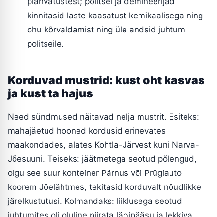
plahvatustest; politsei ja demineerijad
kinnitasid laste kaasatust kemikaalisega ning
ohu kõrvaldamist ning üle andsid juhtumi
politseile.
Korduvad mustrid: kust oht kasvas
ja kust ta hajus
Need sündmused näitavad nelja mustrit. Esiteks:
mahajäetud hooned kordusid erinevates
maakondades, alates Kohtla-Järvest kuni Narva-
Jõesuuni. Teiseks: jäätmetega seotud põlengud,
olgu see suur konteiner Pärnus või Prügiauto
koorem Jõelähtmes, tekitasid korduvalt nõudlikke
järelkustutusi. Kolmandaks: liiklusega seotud
juhtumites oli oluline piirata läbipääsu ja lekkiva