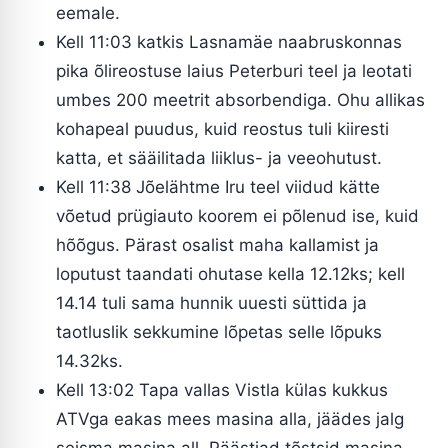
eemale.
Kell 11:03 katkis Lasnamäe naabruskonnas
pika õlireostuse laius Peterburi teel ja leotati
umbes 200 meetrit absorbendiga. Ohu allikas
kohapeal puudus, kuid reostus tuli kiiresti
katta, et sääilitada liiklus- ja veeohutust.
Kell 11:38 Jõelähtme Iru teel viidud kätte
võetud prügiauto koorem ei põlenud ise, kuid
hõõgus. Pärast osalist maha kallamist ja
loputust taandati ohutase kella 12.12ks; kell
14.14 tuli sama hunnik uuesti süttida ja
taotluslik sekkumine lõpetas selle lõpuks
14.32ks.
Kell 13:02 Tapa vallas Vistla külas kukkus
ATVga eakas mees masina alla, jäädes jalg