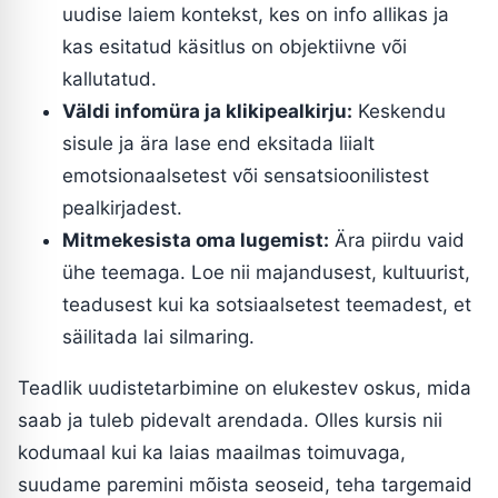
uudise laiem kontekst, kes on info allikas ja
kas esitatud käsitlus on objektiivne või
kallutatud.
Väldi infomüra ja klikipealkirju:
Keskendu
sisule ja ära lase end eksitada liialt
emotsionaalsetest või sensatsioonilistest
pealkirjadest.
Mitmekesista oma lugemist:
Ära piirdu vaid
ühe teemaga. Loe nii majandusest, kultuurist,
teadusest kui ka sotsiaalsetest teemadest, et
säilitada lai silmaring.
Teadlik uudistetarbimine on elukestev oskus, mida
saab ja tuleb pidevalt arendada. Olles kursis nii
kodumaal kui ka laias maailmas toimuvaga,
suudame paremini mõista seoseid, teha targemaid