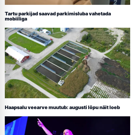
Tartu parkijad saavad parkimisluba vahetada
mobiiliga
Haapsalu veearve muutub: augusti lõpu näit loeb