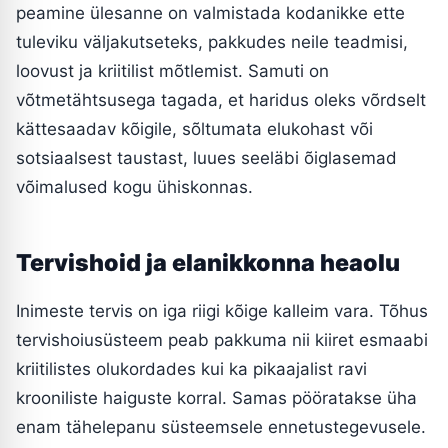
peamine ülesanne on valmistada kodanikke ette
tuleviku väljakutseteks, pakkudes neile teadmisi,
loovust ja kriitilist mõtlemist. Samuti on
võtmetähtsusega tagada, et haridus oleks võrdselt
kättesaadav kõigile, sõltumata elukohast või
sotsiaalsest taustast, luues seeläbi õiglasemad
võimalused kogu ühiskonnas.
Tervishoid ja elanikkonna heaolu
Inimeste tervis on iga riigi kõige kalleim vara. Tõhus
tervishoiusüsteem peab pakkuma nii kiiret esmaabi
kriitilistes olukordades kui ka pikaajalist ravi
krooniliste haiguste korral. Samas pööratakse üha
enam tähelepanu süsteemsele ennetustegevusele.