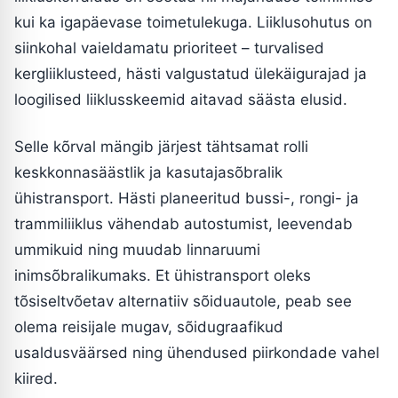
kui ka igapäevase toimetulekuga. Liiklusohutus on
siinkohal vaieldamatu prioriteet – turvalised
kergliiklusteed, hästi valgustatud ülekäigurajad ja
loogilised liiklusskeemid aitavad säästa elusid.
Selle kõrval mängib järjest tähtsamat rolli
keskkonnasäästlik ja kasutajasõbralik
ühistransport. Hästi planeeritud bussi-, rongi- ja
trammiliiklus vähendab autostumist, leevendab
ummikuid ning muudab linnaruumi
inimsõbralikumaks. Et ühistransport oleks
tõsiseltvõetav alternatiiv sõiduautole, peab see
olema reisijale mugav, sõidugraafikud
usaldusväärsed ning ühendused piirkondade vahel
kiired.