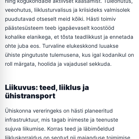
ning kogukondade aktiivset kaasamist. Tuleohutus,
veeohutus, liiklusturvalisus ja kriisideks valmisolek
puudutavad otseselt meid kõiki. Hästi toimiv
päästesüsteem teeb igapäevaselt koostööd
kohalike elanikega, et tõsta teadlikkust ja ennetada
ohte juba eos. Turvaline elukeskkond luuakse
ühiste pingutuste tulemusena, kus igal kodanikul on
roll märgata, hoolida ja vajadusel sekkuda.
Liikuvus: teed, liiklus ja
ühistransport
Ühiskonna vereringeks on hästi planeeritud
infrastruktuur, mis tagab inimeste ja teenuste
sujuva liikumise. Korras teed ja läbimõeldud
liikluskorraldus on seotud nii majanduse toimimise