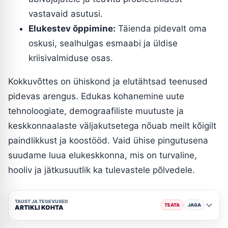
vastavaid asutusi.
Elukestev õppimine:
Täienda pidevalt oma
oskusi, sealhulgas esmaabi ja üldise
kriisivalmiduse osas.
Kokkuvõttes on ühiskond ja elutähtsad teenused
pidevas arengus. Edukas kohanemine uute
tehnoloogiate, demograafiliste muutuste ja
keskkonnaalaste väljakutsetega nõuab meilt kõigilt
paindlikkust ja koostööd. Vaid ühise pingutusena
suudame luua elukeskkonna, mis on turvaline,
hooliv ja jätkusuutlik ka tulevastele põlvedele.
TAUST JA TEGEVUSED
TEATA
JAGA
ARTIKLI KOHTA