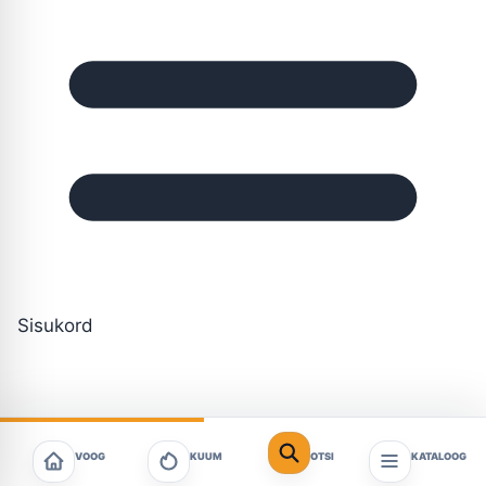
Sisukord
VOOG
KUUM
OTSI
KATALOOG