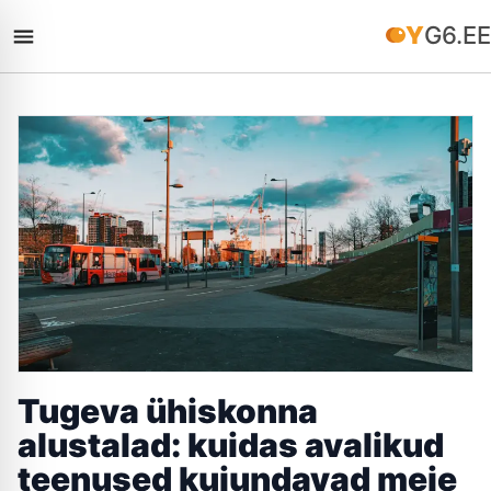
YG6.EE
Tugeva ühiskonna
alustalad: kuidas avalikud
teenused kujundavad meie