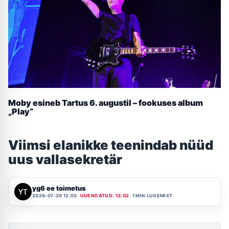
Moby esineb Tartus 6. augustil – fookuses album
„Play“
Viimsi elanikke teenindab nüüd
uus vallasekretär
yg6 ee toimetus
2026-07-29 12:03
UUENDATUD: 13:02
1 MIN LUGEMIST