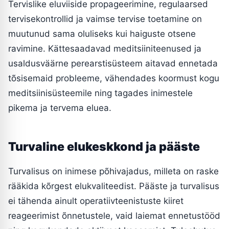
Tervislike eluviiside propageerimine, regulaarsed
tervisekontrollid ja vaimse tervise toetamine on
muutunud sama oluliseks kui haiguste otsene
ravimine. Kättesaadavad meditsiiniteenused ja
usaldusväärne perearstisüsteem aitavad ennetada
tõsisemaid probleeme, vähendades koormust kogu
meditsiinisüsteemile ning tagades inimestele
pikema ja tervema eluea.
Turvaline elukeskkond ja pääste
Turvalisus on inimese põhivajadus, milleta on raske
rääkida kõrgest elukvaliteedist. Pääste ja turvalisus
ei tähenda ainult operatiivteenistuste kiiret
reageerimist õnnetustele, vaid laiemat ennetustööd