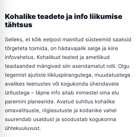
Kohalike teadete ja info liikumise
tähtsus
Selleks, et kõik eelpool mainitud süsteemid saaksid
tõrgeteta toimida, on hädavajalik selge ja kiire
infovahetus. Kohalikud teated ja ametlikud
teadaanded mängivad siin asendamatut rolli. Olgu
tegemist ajutiste liikluspiirangutega, muudatustega
avalikes teenustes või kogukonda ühendavate
üritustega – täpne info aitab inimestel oma elu
paremini planeerida. Avatud suhtlus kohalike
omavalitsuste, riigiasutuste ja kodanike vahel
suurendab usaldust ja soodustab kogukonna
ühtekuuluvust.