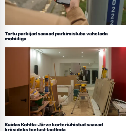
Tartu parkijad saavad parkimisluba vahetada
mobiiliga
Kuidas Kohtla-Järve korteriühistud saavad
kriisideks toetust taotleda