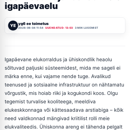
igapäevaelu
yg6 ee toimetus
YE
2026-06-04 11:54
UUENDATUD: 13:03
3 MIN LUGEMIST
Igapäevane elukorraldus ja ühiskondlik heaolu
sõltuvad paljuski süsteemidest, mida me sageli ei
märka enne, kui vajame nende tuge. Avalikud
teenused ja sotsiaalne infrastruktuur on nähtamatu
võrgustik, mis hoiab riiki ja kogukondi koos. Olgu
tegemist turvalise kooliteega, meeldiva
elukeskkonnaga või kättesaadava arstiabiga – kõik
need valdkonnad mängivad kriitilist rolli meie
elukvaliteedis. Ühiskonna areng ei tähenda pelgalt