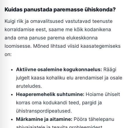
Kuidas panustada paremasse ühiskonda?
Kuigi riik ja omavalitsused vastutavad teenuste
korraldamise eest, saame me kõik kodanikena
anda oma panuse parema elukeskkonna
loomisesse. Mõned lihtsad viisid kaasategemiseks
on:
Aktiivne osalemine kogukonnaelus:
Räägi
julgelt kaasa kohaliku elu arendamisel ja osale
aruteludes.
Heaperemehelik suhtumine:
Hoiame ühiselt
korras oma kodukandi teed, pargid ja
ühistranspordipeatused.
Märkamine ja aitamine:
Pööra tähelepanu
abivajajatele ja teavita probleemidest