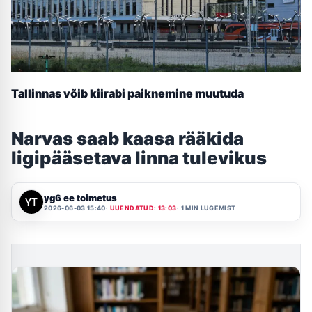
Tallinnas võib kiirabi paiknemine muutuda
Narvas saab kaasa rääkida
ligipääsetava linna tulevikus
yg6 ee toimetus
2026-06-03 15:40
UUENDATUD: 13:03
1 MIN LUGEMIST