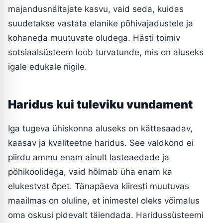
majandusnäitajate kasvu, vaid seda, kuidas
suudetakse vastata elanike põhivajadustele ja
kohaneda muutuvate oludega. Hästi toimiv
sotsiaalsüsteem loob turvatunde, mis on aluseks
igale edukale riigile.
Haridus kui tuleviku vundament
Iga tugeva ühiskonna aluseks on kättesaadav,
kaasav ja kvaliteetne haridus. See valdkond ei
piirdu ammu enam ainult lasteaedade ja
põhikoolidega, vaid hõlmab üha enam ka
elukestvat õpet. Tänapäeva kiiresti muutuvas
maailmas on oluline, et inimestel oleks võimalus
oma oskusi pidevalt täiendada. Haridussüsteemi