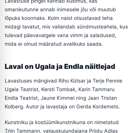
Lavastuse pinget kannab küsimus, kas
omanikutunne annab inimesele jõu või muutub
lõpuks koormaks. Kolm naist otsustavad teha
midagi tavatut, mis vallandab sündmusteahela, kus
tulevad päevavalgele vana vimm ja saladused,
mida ei olnud määratud avalikuks saada.
Laval on Ugala ja Endla näitlejad
Lavastuses mängivad Riho Kütsar ja Terje Pennie
Ugala Teatrist, Kersti Tombak, Karin Tammaru
Endla Teatrist, Jaune Kimmel ning Jaan Tristan
Kolberg. Autor ja lavastaja on Gerda Kordemets.
Kunstniku ja kostüümikunstnikuna on nimetatud
Triin Tammann, valguskujundajana Priidu Adlas