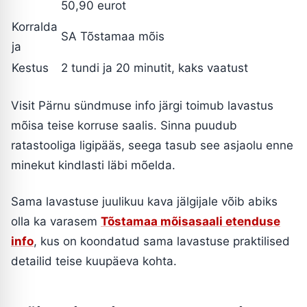
50,90 eurot
Korralda
SA Tõstamaa mõis
ja
Kestus
2 tundi ja 20 minutit, kaks vaatust
Visit Pärnu sündmuse info järgi toimub lavastus
mõisa teise korruse saalis. Sinna puudub
ratastooliga ligipääs, seega tasub see asjaolu enne
minekut kindlasti läbi mõelda.
Sama lavastuse juulikuu kava jälgijale võib abiks
olla ka varasem
Tõstamaa mõisasaali etenduse
info
, kus on koondatud sama lavastuse praktilised
detailid teise kuupäeva kohta.