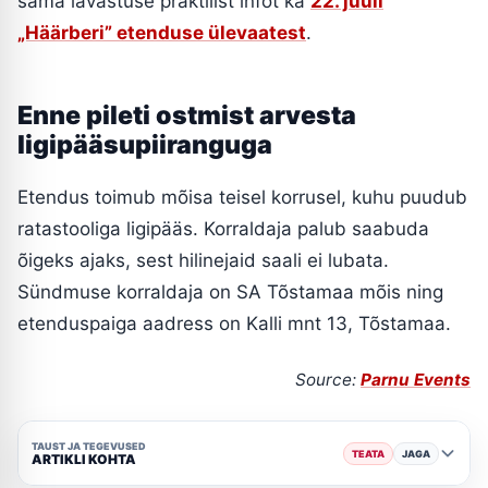
sama lavastuse praktilist infot ka
22. juuli
„Häärberi” etenduse ülevaatest
.
Enne pileti ostmist arvesta
ligipääsupiiranguga
Etendus toimub mõisa teisel korrusel, kuhu puudub
ratastooliga ligipääs. Korraldaja palub saabuda
õigeks ajaks, sest hilinejaid saali ei lubata.
Sündmuse korraldaja on SA Tõstamaa mõis ning
etenduspaiga aadress on Kalli mnt 13, Tõstamaa.
Source:
Parnu Events
TAUST JA TEGEVUSED
TEATA
JAGA
ARTIKLI KOHTA