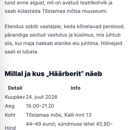
tund enne algust, mil on avatud teatrikohvik ja
saab külastada Tõstamaa mõisa muuseumi.
Etendus sobib vaatajale, keda kõnetavad perelood,
pärandiga seotud vastutus ja küsimus, mis juhtub
siis, kui maja hakkab elanike elu juhtima. Hilinejaid
saali ei lubata.
Millal ja kus „Häärberit” näeb
Detail
Info
Kuupäev
24. juuli 2026
Aeg
19.00–21.20
Koht
Tõstamaa mõis, Kalli mnt 13
44–49 eurot; sündmuse lehel 45,90–
Hind