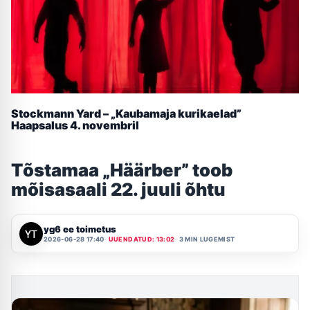
Stockmann Yard – „Kaubamaja kurikaelad”
Haapsalus 4. novembril
Tõstamaa „Häärber” toob
mõisasaali 22. juuli õhtu
yg6 ee toimetus
2026-06-28 17:40
UUENDATUD: 13:02
3 MIN LUGEMIST