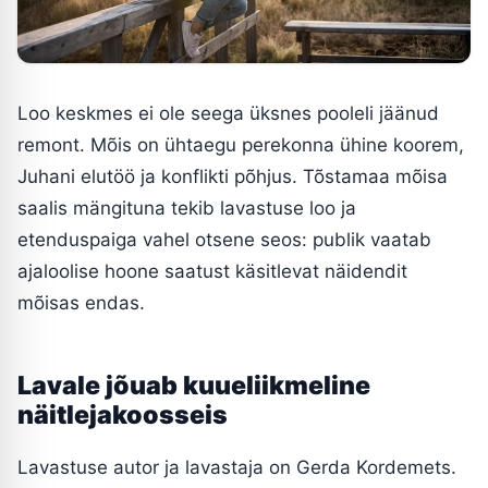
Loo keskmes ei ole seega üksnes pooleli jäänud
remont. Mõis on ühtaegu perekonna ühine koorem,
Juhani elutöö ja konflikti põhjus. Tõstamaa mõisa
saalis mängituna tekib lavastuse loo ja
etenduspaiga vahel otsene seos: publik vaatab
ajaloolise hoone saatust käsitlevat näidendit
mõisas endas.
Lavale jõuab kuueliikmeline
näitlejakoosseis
Lavastuse autor ja lavastaja on Gerda Kordemets.