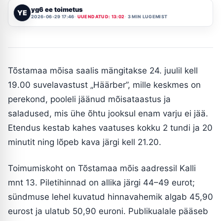
yg6 ee toimetus
YE
2026-06-29 17:46
UUENDATUD: 13:02
3 MIN LUGEMIST
Tõstamaa mõisa saalis mängitakse 24. juulil kell
19.00 suvelavastust „Häärber”, mille keskmes on
perekond, pooleli jäänud mõisataastus ja
saladused, mis ühe õhtu jooksul enam varju ei jää.
Etendus kestab kahes vaatuses kokku 2 tundi ja 20
minutit ning lõpeb kava järgi kell 21.20.
Toimumiskoht on Tõstamaa mõis aadressil Kalli
mnt 13. Piletihinnad on allika järgi 44–49 eurot;
sündmuse lehel kuvatud hinnavahemik algab 45,90
eurost ja ulatub 50,90 euroni. Publikualale pääseb