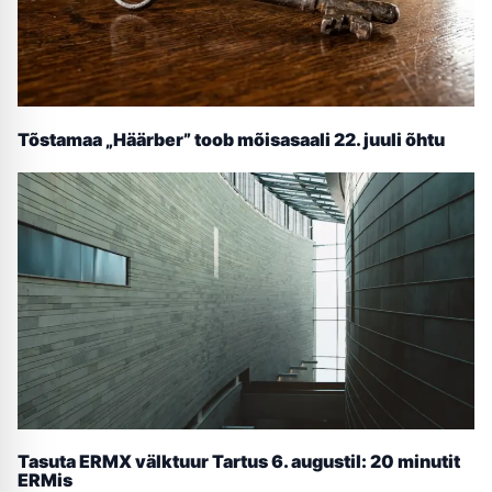
Tõstamaa „Häärber” toob mõisasaali 22. juuli õhtu
Tasuta ERMX välktuur Tartus 6. augustil: 20 minutit
ERMis