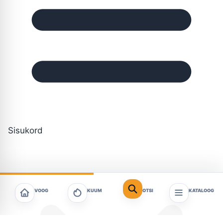
Sisukord
VOOG
KUUM
OTSI
KATALOOG