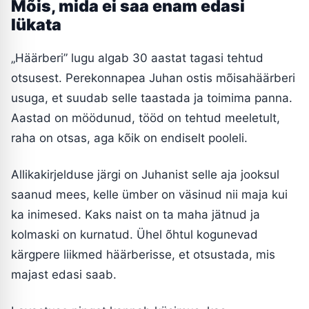
Mõis, mida ei saa enam edasi
lükata
„Häärberi” lugu algab 30 aastat tagasi tehtud
otsusest. Perekonnapea Juhan ostis mõisahäärberi
usuga, et suudab selle taastada ja toimima panna.
Aastad on möödunud, tööd on tehtud meeletult,
raha on otsas, aga kõik on endiselt pooleli.
Allikakirjelduse järgi on Juhanist selle aja jooksul
saanud mees, kelle ümber on väsinud nii maja kui
ka inimesed. Kaks naist on ta maha jätnud ja
kolmaski on kurnatud. Ühel õhtul kogunevad
kärgpere liikmed häärberisse, et otsustada, mis
majast edasi saab.