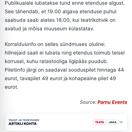
Publikualale lubatakse tund enne etenduse algust.
See tähendab, et 19.00 algava etenduse puhul
saabuda saab alates 18.00, kui teatrikohvik on
avatud ja mõisa muuseum külastatav.
Korraldusinfo on selles sündmuses oluline:
hilinejaid saali ei lubata ning etendus toimub teisel
korrusel, kuhu ratastooliga ligipääs puudub.
Piletiinfo järgi on saadaval sooduspilet hinnaga 44
eurot, tavapilet 49 eurot ja kohapealne pilet 49
eurot.
Source:
Parnu Events
TAUST JA TEGEVUSED
TEATA
JAGA
ARTIKLI KOHTA