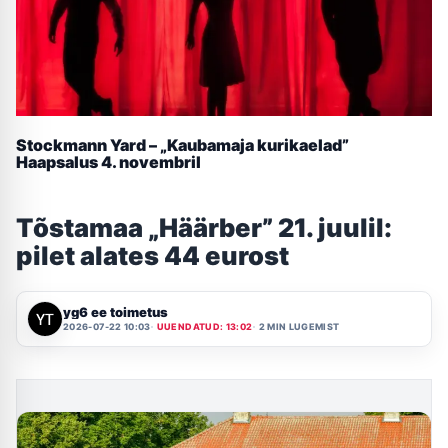
Stockmann Yard – „Kaubamaja kurikaelad”
Haapsalus 4. novembril
Tõstamaa „Häärber” 21. juulil:
pilet alates 44 eurost
yg6 ee toimetus
2026-07-22 10:03
UUENDATUD: 13:02
2 MIN LUGEMIST