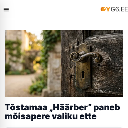
YG6.EE
Tõstamaa „Häärber” paneb
mõisapere valiku ette