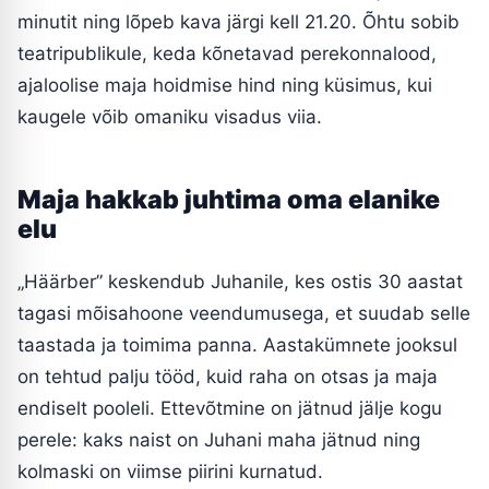
minutit ning lõpeb kava järgi kell 21.20. Õhtu sobib
teatripublikule, keda kõnetavad perekonnalood,
ajaloolise maja hoidmise hind ning küsimus, kui
kaugele võib omaniku visadus viia.
Maja hakkab juhtima oma elanike
elu
„Häärber” keskendub Juhanile, kes ostis 30 aastat
tagasi mõisahoone veendumusega, et suudab selle
taastada ja toimima panna. Aastakümnete jooksul
on tehtud palju tööd, kuid raha on otsas ja maja
endiselt pooleli. Ettevõtmine on jätnud jälje kogu
perele: kaks naist on Juhani maha jätnud ning
kolmaski on viimse piirini kurnatud.