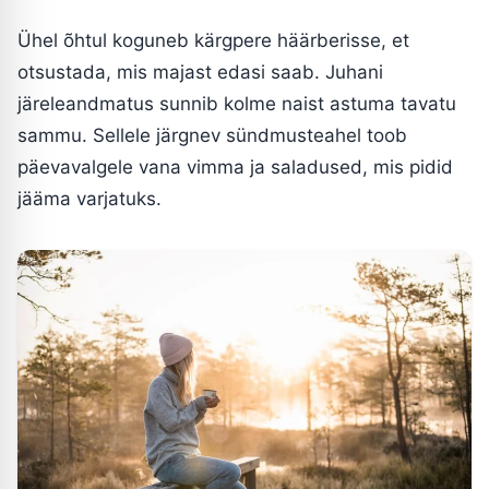
Ühel õhtul koguneb kärgpere häärberisse, et
otsustada, mis majast edasi saab. Juhani
järeleandmatus sunnib kolme naist astuma tavatu
sammu. Sellele järgnev sündmusteahel toob
päevavalgele vana vimma ja saladused, mis pidid
jääma varjatuks.