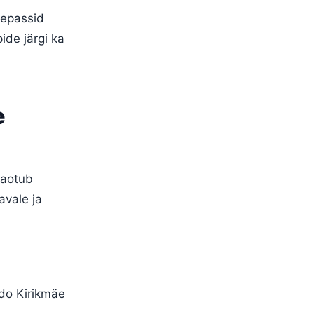
stepassid
pide järgi ka
e
jaotub
avale ja
ido Kirikmäe