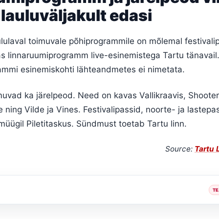
i lauluväljakult edasi
ululaval toimuvale põhiprogrammile on mõlemal festivali
as linnaruumiprogramm live-esinemistega Tartu tänavail
ammi esinemiskohti lähteandmetes ei nimetata.
uvad ka järelpeod. Need on kavas Vallikraavis, Shooters
e ning Vilde ja Vines. Festivalipassid, noorte- ja lastepa
müügil Piletitaskus. Sündmust toetab Tartu linn.
Source:
Tartu 
TE