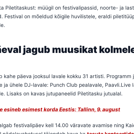
a Piletitaskust: müügil on festivalipassid, noorte- ja la
. Festival on mõeldud kõigile huvilistele, eraldi piletitüü
le.
äeval jagub muusikat kolmel
 kahe päeva jooksul lavale kokku 31 artisti. Programm 
le ja ühele DJ-lavale: Punch Club pealavale, Paavli.Live l
e. Lisaks on kavas jutupaneelid Piletitasku jutualal.
 esineb esimest korda Eestis: Tallinn, 9. august
l algab festivalipäev kell 14.00 väravate avamise ning Ka
l nädalavahetusel täiendab kava ka
tasuta kontsertide