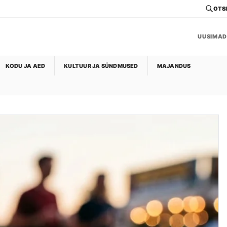
OTSI
UUSIMAD
KODU JA AED
KULTUUR JA SÜNDMUSED
MAJANDUS