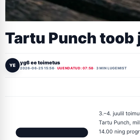
Tartu Punch toob j
yg6 ee toimetus
YE
2026-06-25 15:56
UUENDATUD: 07:58
3 MIN LUGEMIST
3.–4. juulil toi
Tartu Punch, mil
14.00 ning prog