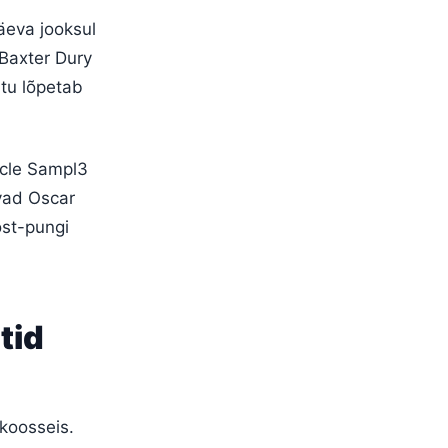
äeva jooksul
 Baxter Dury
htu lõpetab
ncle Sampl3
avad Oscar
ost-pungi
tid
koosseis.