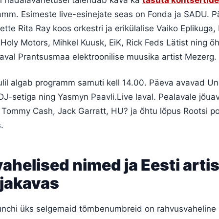
amm. Esimeste live-esinejate seas on Fonda ja SADU. P
ette Rita Ray koos orkestri ja erikülalise Vaiko Eplikuga,
 Holy Motors, Mihkel Kuusk, EiK, Rick Feds Lätist ning õ
aval Prantsusmaa elektroonilise muusika artist Mezerg.
uulil algab programm samuti kell 14.00. Päeva avavad U
DJ-setiga ning Yasmyn Paavli.Live laval. Pealavale jõu
, Tommy Cash, Jack Garratt, HU? ja õhtu lõpus Rootsi p
.
helised nimed ja Eesti artis
jakavas
Punchi üks selgemaid tõmbenumbreid on rahvusvaheline 