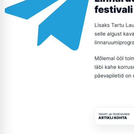
festival
Lisaks Tartu La
selle algust kav
linnaruumiprogr
Mõlemal ööl toim
läbi kahe korrus
päevapiletid on 
TAUST JA TEGEVUSED
ARTIKLI KOHTA