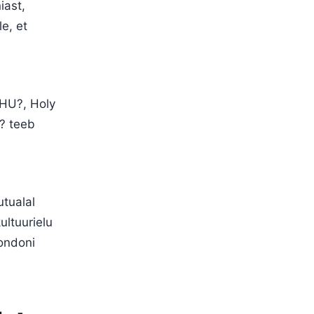
iast,
e, et
 HU?, Holy
U? teeb
utualal
ultuurielu
Londoni