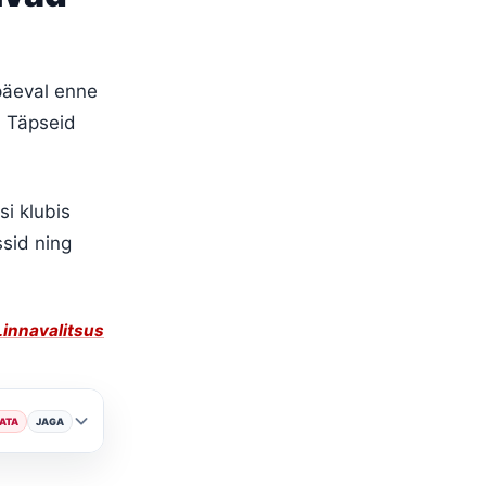
päeval enne
. Täpseid
i klubis
ssid ning
Linnavalitsus
ATA
JAGA