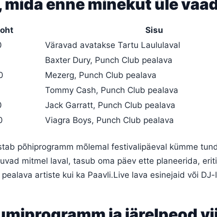
, mida enne minekut üle vaa
koht
Sisu
0
Väravad avatakse Tartu Laululaval
Baxter Dury, Punch Club pealava
0
Mezerg, Punch Club pealava
Tommy Cash, Punch Club pealava
0
Jack Garratt, Punch Club pealava
0
Viagra Boys, Punch Club pealava
estab põhiprogramm mõlemal festivalipäeval kümme tund
vad mitmel laval, tasub oma päev ette planeerida, eriti 
pealava artiste kui ka Paavli.Live lava esinejaid või DJ-l
umiprogramm ja järelpeod vi