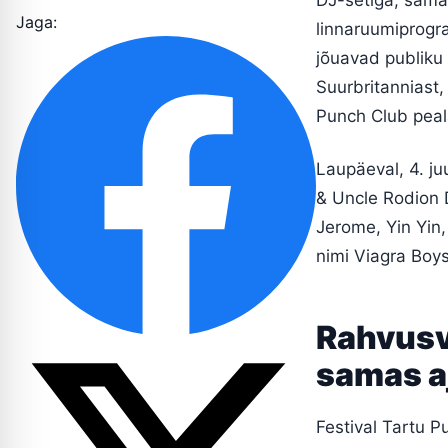
Jaga:
linnaruumiprogr
jõuavad publiku 
Suurbritanniast,
Punch Club peal
Laupäeval, 4. j
& Uncle Rodion 
Jerome, Yin Yin
nimi Viagra Boys
Rahvusva
samas a
Festival Tartu 