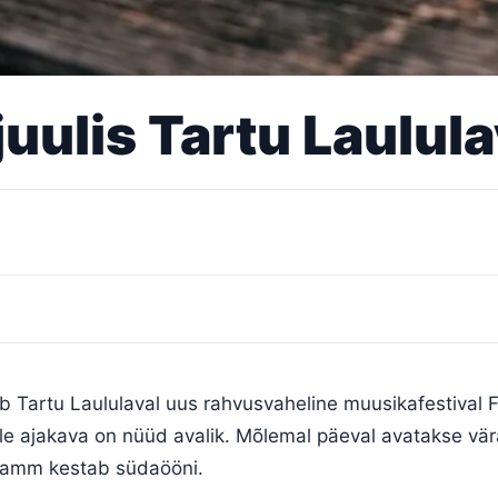
uulis Tartu Laululav
mub Tartu Laululaval uus rahvusvaheline muusikafestival F
le ajakava on nüüd avalik. Mõlemal päeval avatakse vär
ramm kestab südaööni.