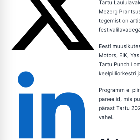
Tartu Laululaval
Mezerg Prantsusm
tegemist on art
festivalilavadeg
Eesti muusikute
Motors, EiK, Yas
Tartu Punchil om
keelpilliorkestri 
Programm ei piir
paneelid, mis pu
pärast Tartu 202
vahel.