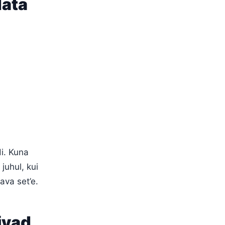
data
i. Kuna
juhul, kui
ava set’e.
ivad