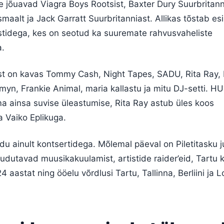
e jõuavad Viagra Boys Rootsist, Baxter Dury Suurbritann
aalt ja Jack Garratt Suurbritanniast. Allikas tõstab esil
istidega, kes on seotud ka suuremate rahvusvaheliste
a.
st on kavas Tommy Cash, Night Tapes, SADU, Rita Ray,
myn, Frankie Animal, maria kallastu ja mitu DJ-setti. H
a ainsa suvise üleastumise, Rita Ray astub üles koos
ja Vaiko Eplikuga.
du ainult kontsertidega. Mõlemal päeval on Piletitasku j
udutavad muusikakuulamist, artistide raider’eid, Tartu k
4 aastat ning ööelu võrdlusi Tartu, Tallinna, Berliini ja 