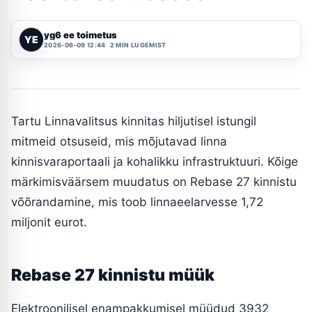
yg6 ee toimetus
YE
2026-06-09 12:44
2 MIN LUGEMIST
Tartu Linnavalitsus kinnitas hiljutisel istungil
mitmeid otsuseid, mis mõjutavad linna
kinnisvaraportaali ja kohalikku infrastruktuuri. Kõige
märkimisväärsem muudatus on Rebase 27 kinnistu
võõrandamine, mis toob linnaeelarvesse 1,72
miljonit eurot.
Rebase 27 kinnistu müük
Elektroonilisel enampakkumisel müüdud 3932