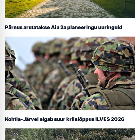
Pärnus arutatakse Aia 2a planeeringu uuringuid
Kohtla-Järvel algab suur kriisiõppus ILVES 2026