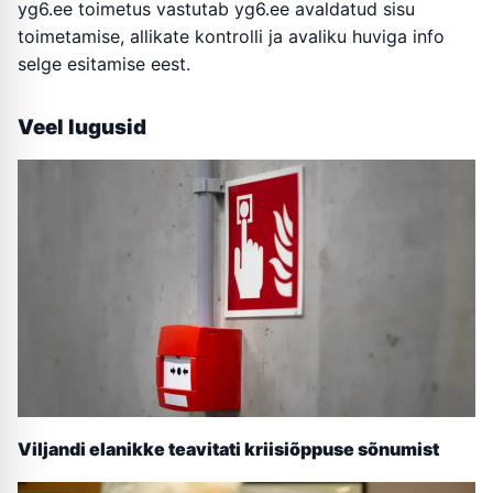
yg6.ee toimetus vastutab yg6.ee avaldatud sisu
toimetamise, allikate kontrolli ja avaliku huviga info
selge esitamise eest.
Veel lugusid
Viljandi elanikke teavitati kriisiõppuse sõnumist