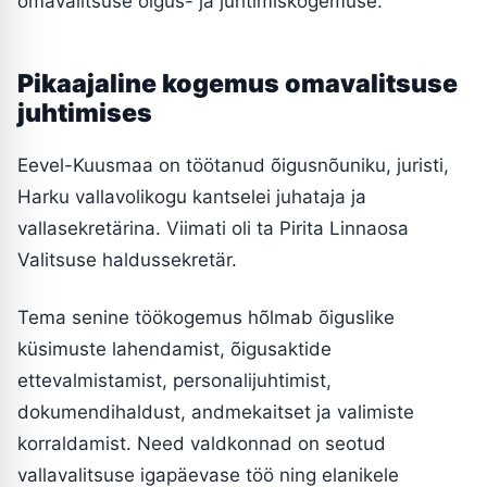
omavalitsuse õigus- ja juhtimiskogemuse.
Pikaajaline kogemus omavalitsuse
juhtimises
Eevel-Kuusmaa on töötanud õigusnõuniku, juristi,
Harku vallavolikogu kantselei juhataja ja
vallasekretärina. Viimati oli ta Pirita Linnaosa
Valitsuse haldussekretär.
Tema senine töökogemus hõlmab õiguslike
küsimuste lahendamist, õigusaktide
ettevalmistamist, personalijuhtimist,
dokumendihaldust, andmekaitset ja valimiste
korraldamist. Need valdkonnad on seotud
vallavalitsuse igapäevase töö ning elanikele