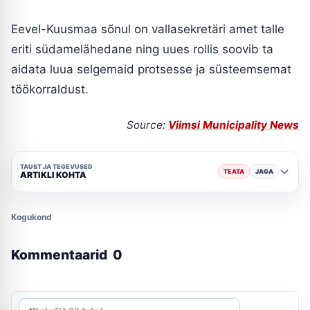
Eevel-Kuusmaa sõnul on vallasekretäri amet talle
eriti südamelähedane ning uues rollis soovib ta
aidata luua selgemaid protsesse ja süsteemsemat
töökorraldust.
Source:
Viimsi Municipality News
TAUST JA TEGEVUSED
TEATA
JAGA
ARTIKLI KOHTA
Kogukond
Kommentaarid
0