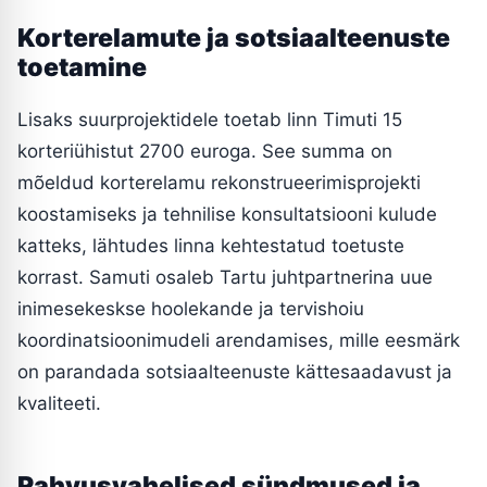
Korterelamute ja sotsiaalteenuste
toetamine
Lisaks suurprojektidele toetab linn Timuti 15
korteriühistut 2700 euroga. See summa on
mõeldud korterelamu rekonstrueerimisprojekti
koostamiseks ja tehnilise konsultatsiooni kulude
katteks, lähtudes linna kehtestatud toetuste
korrast. Samuti osaleb Tartu juhtpartnerina uue
inimesekeskse hoolekande ja tervishoiu
koordinatsioonimudeli arendamises, mille eesmärk
on parandada sotsiaalteenuste kättesaadavust ja
kvaliteeti.
Rahvusvahelised sündmused ja