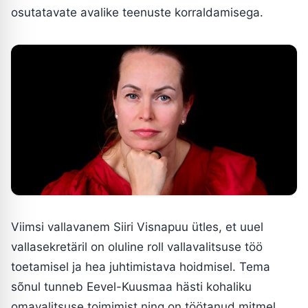
osutatavate avalike teenuste korraldamisega.
Viimsi vallavanem Siiri Visnapuu ütles, et uuel
vallasekretäril on oluline roll vallavalitsuse töö
toetamisel ja hea juhtimistava hoidmisel. Tema
sõnul tunneb Eevel-Kuusmaa hästi kohaliku
omavalitsuse toimimist ning on töötanud mitmel