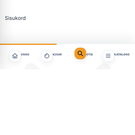
Sisukord
VOOG
KUUM
OTSI
KATALOOG