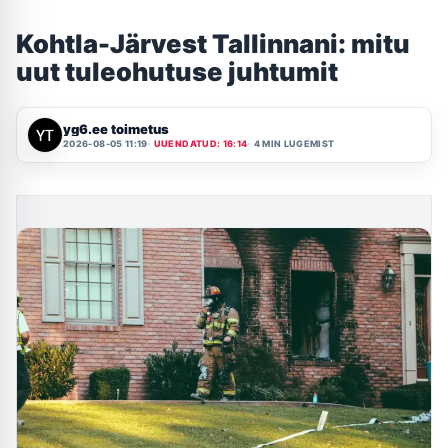
Kohtla-Järvest Tallinnani: mitu
uut tuleohutuse juhtumit
yg6.ee toimetus
2026-08-05 11:19
UUENDATUD: 16:14
4 MIN LUGEMIST