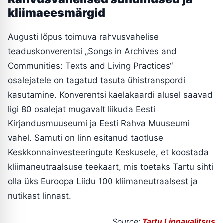
kliimaeesmärgid
Augusti lõpus toimuva rahvusvahelise
teaduskonverentsi „Songs in Archives and
Communities: Texts and Living Practices“
osalejatele on tagatud tasuta ühistranspordi
kasutamine. Konverentsi kaelakaardi alusel saavad
ligi 80 osalejat mugavalt liikuda Eesti
Kirjandusmuuseumi ja Eesti Rahva Muuseumi
vahel. Samuti on linn esitanud taotluse
Keskkonnainvesteeringute Keskusele, et koostada
kliimaneutraalsuse teekaart, mis toetaks Tartu sihti
olla üks Euroopa Liidu 100 kliimaneutraalsest ja
nutikast linnast.
Source:
Tartu Linnavalitsus