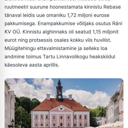
ruutmeetri suurune hoonestamata kinnistu Rebase
tänaval leidis uue omaniku 1,72 miljoni eurose
pakkumisega. Enampakkumise võitjaks osutus Räni
KV OÜ. Kinnistu alghinnaks oli seatud 1,15 miljonit
eurot ning protsessis osales kokku viis huvilist.
Müügitehingu ettevalmistamine ja selleks loa
andmine toimus Tartu Linnavolikogu heakskiidul
käesoleva aasta aprillis.