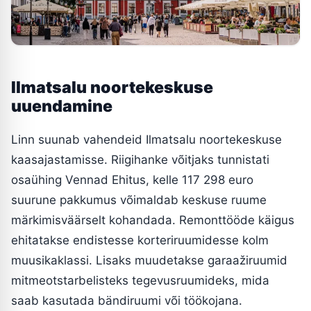
Ilmatsalu noortekeskuse
uuendamine
Linn suunab vahendeid Ilmatsalu noortekeskuse
kaasajastamisse. Riigihanke võitjaks tunnistati
osaühing Vennad Ehitus, kelle 117 298 euro
suurune pakkumus võimaldab keskuse ruume
märkimisväärselt kohandada. Remonttööde käigus
ehitatakse endistesse korteriruumidesse kolm
muusikaklassi. Lisaks muudetakse garaažiruumid
mitmeotstarbelisteks tegevusruumideks, mida
saab kasutada bändiruumi või töökojana.