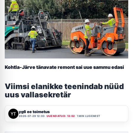
Kohtla-Järve tänavate remont sai uue sammu edasi
Viimsi elanikke teenindab nüüd
uus vallasekretär
yg6 ee toimetus
2026-07-29 12:03
UUENDATUD: 13:02
1 MIN LUGEMIST