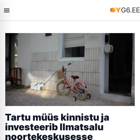
YG6.EE
Tartu müüs kinnistu ja
investeerib Ilmatsalu
noortekeskusesse