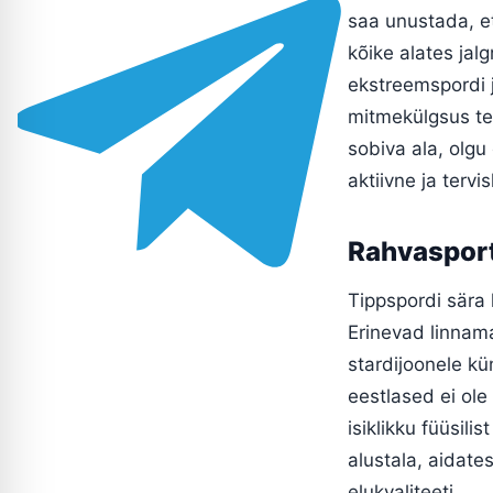
saa unustada, et
kõike alates jal
ekstreemspordi j
mitmekülgsus tee
sobiva ala, olgu 
aktiivne ja tervisl
Rahvasport 
Tippspordi sära
Erinevad linnama
stardijoonele kü
eestlased ei ole
isiklikku füüsili
alustala, aidate
elukvaliteeti.