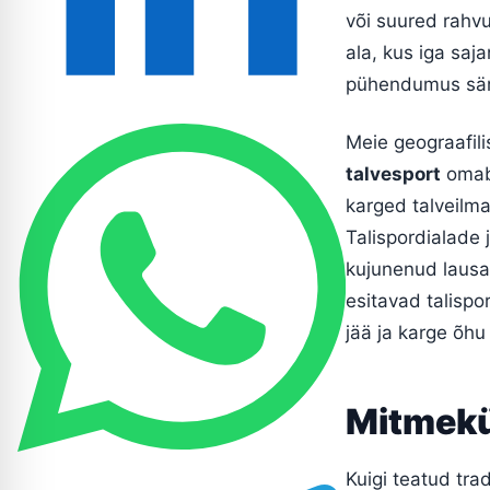
või suured rahvu
ala, kus iga saj
pühendumus sär
Meie geograafili
talvesport
omab 
karged talveilm
Talispordialade 
kujunenud lausa
esitavad talispor
jää ja karge õh
Mitmekü
Kuigi teatud tra