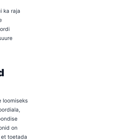
i ka raja
e
ordi
 suure
d
e loomiseks
pordiala,
koondise
onid on
 et toetada