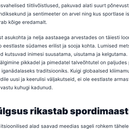
svahelised tiitlivõistlused, pakuvad alati suurt põnevus
andiksekund ja sentimeeter on arvel ning kus sportlase isi
ab kõige eredamalt.
st asukohta ja nelja aastaaega arvestades on täiesti loo
eestlaste südames erilist ja sooja kohta. Lumised mets
ad kutsuvad inimesi suusatama, uisutama ja kelgutama.
jälgimine pikkadel ja pimedatel talveõhtutel on paljudes
 iganädalaseks traditsiooniks. Kuigi globaalsed kliima
dile uusi ja keerulisi väljakutseid, ei ole eestlaste arma
u vastu kuhugi kadunud.
lgsus rikastab spordimaast
ditsioonilised alad saavad meedias sageli rohkem tähele