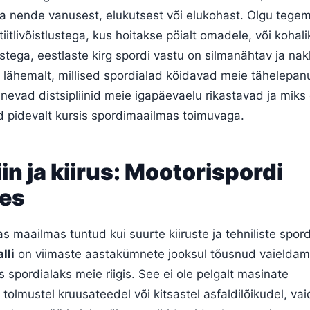
a nende vanusest, elukutsest või elukohast. Olgu tegem
iitlivõistlustega, kus hoitakse pöialt omadele, või kohali
stega, eestlaste kirg spordi vastu on silmanähtav ja nak
e lähemalt, millised spordialad köidavad meie tähelepan
nevad distsipliinid meie igapäevaelu rikastavad ja miks 
d pidevalt kursis spordimaailmas toimuvaga.
in ja kiirus: Mootorispordi
es
as maailmas tuntud kui suurte kiiruste ja tehniliste spor
lli
on viimaste aastakümnete jooksul tõusnud vaieldam
s spordialaks meie riigis. See ei ole pelgalt masinate
tolmustel kruusateedel või kitsastel asfaldilõikudel, vai