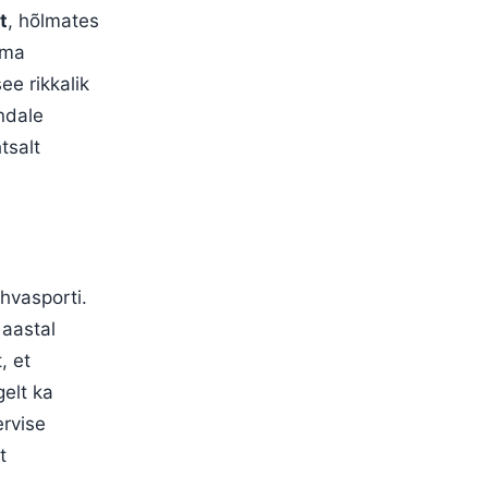
t
, hõlmates
ema
ee rikkalik
ndale
tsalt
hvasporti.
 aastal
, et
gelt ka
ervise
t