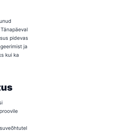
kkunud
. Tänapäeval
arsus pidevas
geerimist ja
ks kui ka
tus
si
proovile
 suveõhtutel