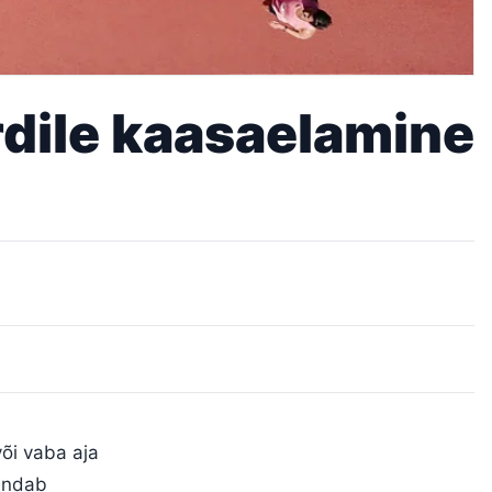
ordile kaasaelamine
või vaba aja
hendab