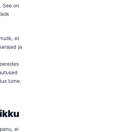
t. See on
klik
mulik, et
arajad ja
 peredes
muutused
stus lume,
ikku
panu, ei