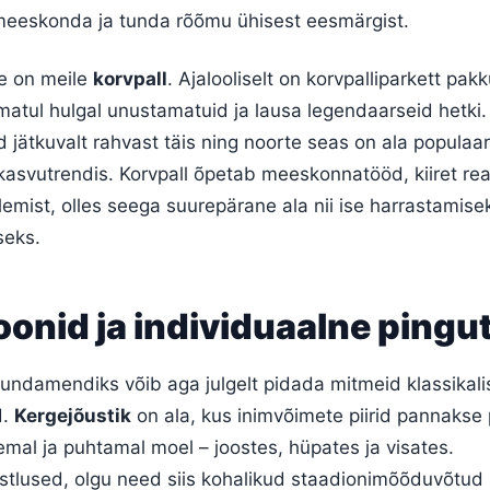
eeskonda ja tunda rõõmu ühisest eesmärgist.
e on meile
korvpall
. Ajalooliselt on korvpalliparkett pa
matul hulgal unustamatuid ja lausa legendaarseid hetki
id jätkuvalt rahvast täis ning noorte seas on ala popula
asvutrendis. Korvpall õpetab meeskonnatööd, kiiret rea
tlemist, olles seega suurepärane ala nii ise harrastamise
iseks.
oonid ja individuaalne pingu
vundamendiks võib aga julgelt pidada mitmeid klassikali
d.
Kergejõustik
on ala, kus inimvõimete piirid pannakse 
mal ja puhtamal moel – joostes, hüpates ja visates.
istlused, olgu need siis kohalikud staadionimõõduvõtud