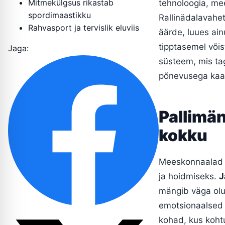
Mitmekülgsus rikastab
tehnoloogia, me
spordimaastikku
Rallinädalavahet
Rahvasport ja tervislik eluviis
äärde, luues ai
tipptasemel võis
Jaga:
süsteem, mis tag
põnevusega kaa
Pallimä
kokku
Meeskonnaalad o
ja hoidmiseks.
J
mängib väga olul
emotsionaalsed 
kohad, kus koht