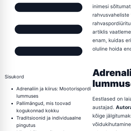
inimesi sõltumat
rahvusvaheliste t
rahvaspordiüritu
artiklis vaatlem
enam, kuidas eri
oluline hoida en
Adrenali
Sisukord
lummus
Adrenaliin ja kiirus: Mootorispordi
lummuses
Eestlased on lai
Pallimängud, mis toovad
austajad.
Autora
kogukonnad kokku
kõige jälgitumak
Traditsioonid ja individuaalne
võidukihutamine 
pingutus