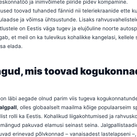
eskonnatöö ja inimvõimete piiride pidev kompamine.
used toovad tuhanded fännid nii teleriekraanide ette ku
nulaadse ja võimsa ühtsustunde. Lisaks rahvusvahelistel
tlustele on Eestis väga tugev ja elujõuline noorte autosp
ab, et meil on ka tulevikus kohalikke kangelasi, kellele
sa elada.
ngud, mis toovad kogukonna
n läbi aegade olnud parim viis tugeva kogukonnatund
algpall
, olles globaalselt maailma kõige populaarseim s
ist rolli ka Eestis. Kohalikud liigakohtumised ja rahvus
mängud pakuvad elamusi seinast seina. Jalgpallistaadi
uvad erinevad põlvkonnad – vanaisadest lastelapseni –,