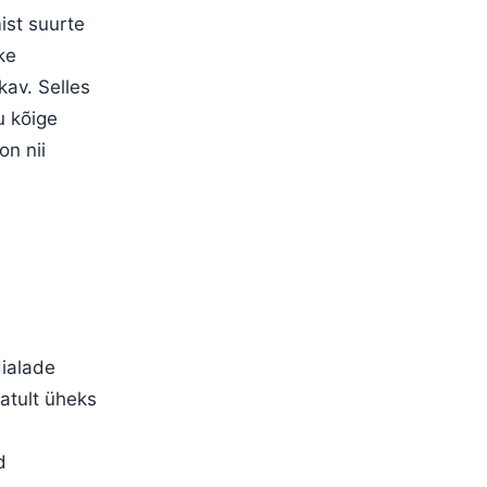
ist suurte
ke
kav. Selles
u kõige
on nii
dialade
atult üheks
d