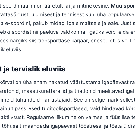
 spordimaailm on ääretult lai ja mitmekesine.
Muu spor
grattasõidust, ujumisest ja tennisest kuni üha populaars
a e-spordini, pakub midagi igale maitsele ja eale. Just s
bki spordist nii paeluva valdkonna. Igaüks võib leida e
eesmärgiks siis tippsportlase karjäär, eneseületus või lih
ik eluviis.
ja tervislik eluviis
 kõrval on üha enam hakatud väärtustama igapäevast ra
ratonid, maastikurattarallid ja triatlonid meelitavad igal
mneid tuhandeid harrastajaid. See on selge märk sellest
 ainult passiivsed tugitoolisportlased, vaid hindavad kõr
st aktiivsust. Regulaarne liikumine on vaimse ja füüsilise t
s tõhusalt maandada igapäevast tööstressi ja tõsta üldis