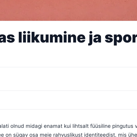
as liikumine ja sp
alati olnud midagi enamat kui lihtsalt füüsiline pingutus 
ee on sügav osa meie rahvuslikust identiteedist, mis ü