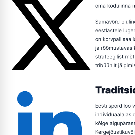
oma kodulinna m
Samavõrd olulin
eestlastele luge
on korvpallisaal
ja rõõmustavas k
strateegilist mõ
tribüünilt jälgim
Traditsi
Eesti spordiloo 
individuaalalasi
kõige algupärase
Kergejõustikuvõ