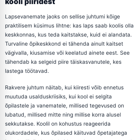
kooli piiridest
Lapsevanemate jaoks on sellise juhtumi kõige
praktilisem küsimus lihtne: kas laps saab koolis olla
keskkonnas, kus teda kaitstakse, kuid ei alandata.
Turvaline õpikeskkond ei tähenda ainult kaitset
vägivalla, kiusamise või keelatud ainete eest. See
tähendab ka selgeid piire täiskasvanutele, kes
lastega töötavad.
Rakvere juhtum näitab, kui kiiresti võib ennetus
muutuda usalduskriisiks, kui kool ei selgita
õpilastele ja vanematele, millised tegevused on
lubatud, millised mitte ning millise korra alusel
sekkutakse. Koolil on kohustus reageerida
olukordadele, kus õpilased käituvad õpetajatega