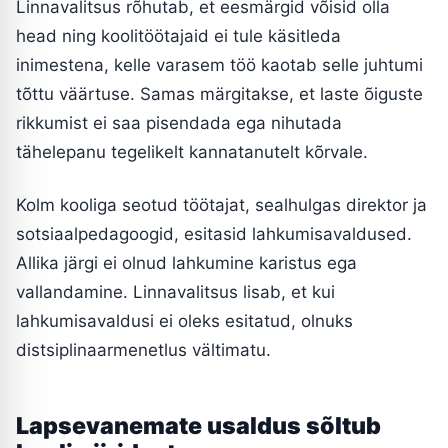
Linnavalitsus rõhutab, et eesmärgid võisid olla
head ning koolitöötajaid ei tule käsitleda
inimestena, kelle varasem töö kaotab selle juhtumi
tõttu väärtuse. Samas märgitakse, et laste õiguste
rikkumist ei saa pisendada ega nihutada
tähelepanu tegelikelt kannatanutelt kõrvale.
Kolm kooliga seotud töötajat, sealhulgas direktor ja
sotsiaalpedagoogid, esitasid lahkumisavaldused.
Allika järgi ei olnud lahkumine karistus ega
vallandamine. Linnavalitsus lisab, et kui
lahkumisavaldusi ei oleks esitatud, olnuks
distsiplinaarmenetlus vältimatu.
Lapsevanemate usaldus sõltub