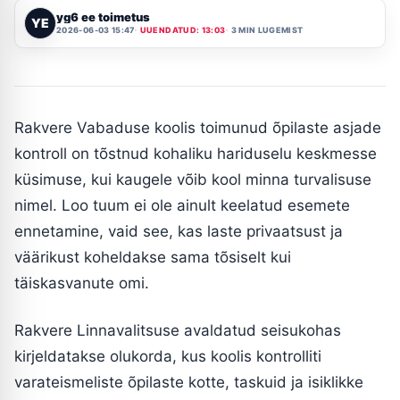
yg6 ee toimetus
YE
2026-06-03 15:47
UUENDATUD: 13:03
3 MIN LUGEMIST
Rakvere Vabaduse koolis toimunud õpilaste asjade
kontroll on tõstnud kohaliku hariduselu keskmesse
küsimuse, kui kaugele võib kool minna turvalisuse
nimel. Loo tuum ei ole ainult keelatud esemete
ennetamine, vaid see, kas laste privaatsust ja
väärikust koheldakse sama tõsiselt kui
täiskasvanute omi.
Rakvere Linnavalitsuse avaldatud seisukohas
kirjeldatakse olukorda, kus koolis kontrolliti
varateismeliste õpilaste kotte, taskuid ja isiklikke