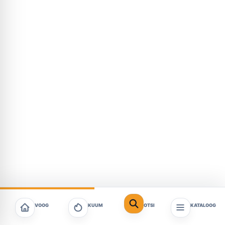
VOOG
KUUM
OTSI
KATALOOG