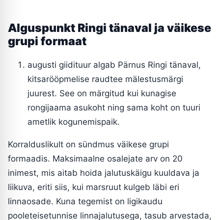
Alguspunkt Ringi tänaval ja väikese
grupi formaat
augusti giidituur algab Pärnus Ringi tänaval,
kitsarööpmelise raudtee mälestusmärgi
juurest. See on märgitud kui kunagise
rongijaama asukoht ning sama koht on tuuri
ametlik kogunemispaik.
Korralduslikult on sündmus väikese grupi
formaadis. Maksimaalne osalejate arv on 20
inimest, mis aitab hoida jalutuskäigu kuuldava ja
liikuva, eriti siis, kui marsruut kulgeb läbi eri
linnaosade. Kuna tegemist on ligikaudu
pooleteisetunnise linnajalutusega, tasub arvestada,