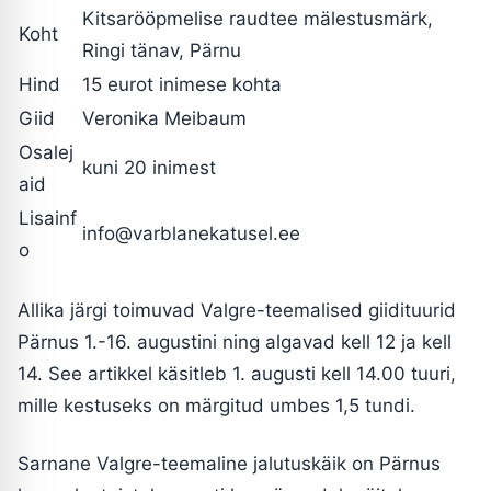
Kitsarööpmelise raudtee mälestusmärk,
Koht
Ringi tänav, Pärnu
Hind
15 eurot inimese kohta
Giid
Veronika Meibaum
Osalej
kuni 20 inimest
aid
Lisainf
info@varblanekatusel.ee
o
Allika järgi toimuvad Valgre-teemalised giidituurid
Pärnus 1.-16. augustini ning algavad kell 12 ja kell
14. See artikkel käsitleb 1. augusti kell 14.00 tuuri,
mille kestuseks on märgitud umbes 1,5 tundi.
Sarnane Valgre-teemaline jalutuskäik on Pärnus