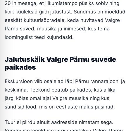
20 inimesega, et liikumistempo püsiks sobiv ning
kõik kuuleksid giidi jutustust. Sündmus on mõeldud
eeskätt kultuurisõpradele, keda huvitavad Valgre
Pärnu suved, muusika ja inimesed, kes tema
loomingulist teed kujundasid.
Jalutuskäik Valgre Pärnu suvede
paikades
Ekskursioon viib osalejad läbi Pärnu rannarajooni ja
kesklinna. Teekond peatub paikades, kus allika
järgi kõlas omal ajal Valgre muusika ning kus
sündisid lood, mis on eestlaste mälus püsinud.
Tuur ei piirdu ainult aadresside nimetamisega.
Sündmuse kirjelduse järgi räägitakse Valgre Pärnu