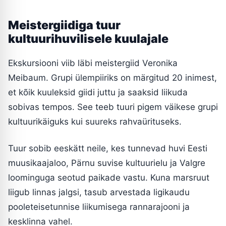
Meistergiidiga tuur
kultuurihuvilisele kuulajale
Ekskursiooni viib läbi meistergiid Veronika
Meibaum. Grupi ülempiiriks on märgitud 20 inimest,
et kõik kuuleksid giidi juttu ja saaksid liikuda
sobivas tempos. See teeb tuuri pigem väikese grupi
kultuurikäiguks kui suureks rahvaürituseks.
Tuur sobib eeskätt neile, kes tunnevad huvi Eesti
muusikaajaloo, Pärnu suvise kultuurielu ja Valgre
loominguga seotud paikade vastu. Kuna marsruut
liigub linnas jalgsi, tasub arvestada ligikaudu
pooleteisetunnise liikumisega rannarajooni ja
kesklinna vahel.