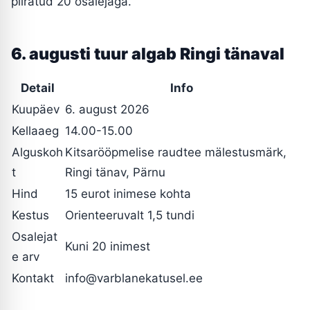
piiratud 20 osalejaga.
6. augusti tuur algab Ringi tänaval
Detail
Info
Kuupäev
6. august 2026
Kellaaeg
14.00-15.00
Alguskoh
Kitsarööpmelise raudtee mälestusmärk,
t
Ringi tänav, Pärnu
Hind
15 eurot inimese kohta
Kestus
Orienteeruvalt 1,5 tundi
Osalejat
Kuni 20 inimest
e arv
Kontakt
info@varblanekatusel.ee