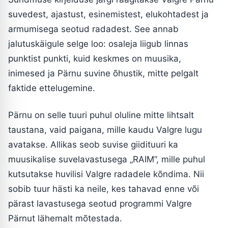
suvedest, ajastust, esinemistest, elukohtadest ja
armumisega seotud radadest. See annab
jalutuskäigule selge loo: osaleja liigub linnas
punktist punkti, kuid keskmes on muusika,
inimesed ja Pärnu suvine õhustik, mitte pelgalt
faktide ettelugemine.
Pärnu on selle tuuri puhul oluline mitte lihtsalt
taustana, vaid paigana, mille kaudu Valgre lugu
avatakse. Allikas seob suvise giidituuri ka
muusikalise suvelavastusega „RAIM”, mille puhul
kutsutakse huvilisi Valgre radadele kõndima. Nii
sobib tuur hästi ka neile, kes tahavad enne või
pärast lavastusega seotud programmi Valgre
Pärnut lähemalt mõtestada.