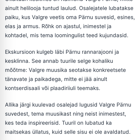
ainult helilooja tuntud laulud. Osalejatele lubatakse
paiku, kus Valgre veetis oma Pärnu suvesid, esines,
elas ja armus. Rõhk on ajastul, inimestel ja
kohtadel, mis tema loomingulist teed kujundasid.
Ekskursioon kulgeb läbi Pärnu rannarajooni ja
kesklinna. See annab tuurile selge kohaliku
mõõtme: Valgre muusika seotakse konkreetsete
tänavate ja paikadega, mitte ei jää ainult
kontserdisaali või plaadiriiuli teemaks.
Allika järgi kuulevad osalejad lugusid Valgre Pärnu
suvedest, tema muusikast ning neist inimestest,
kes teda inspireerisid. Tuuril on lubatud ka
maitsekas üllatus, kuid selle sisu ei ole avaldatud.