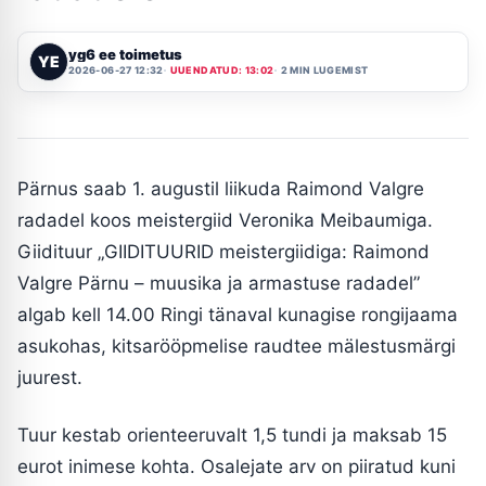
yg6 ee toimetus
YE
2026-06-27 12:32
UUENDATUD: 13:02
2 MIN LUGEMIST
Pärnus saab 1. augustil liikuda Raimond Valgre
radadel koos meistergiid Veronika Meibaumiga.
Giidituur „GIIDITUURID meistergiidiga: Raimond
Valgre Pärnu – muusika ja armastuse radadel”
algab kell 14.00 Ringi tänaval kunagise rongijaama
asukohas, kitsarööpmelise raudtee mälestusmärgi
juurest.
Tuur kestab orienteeruvalt 1,5 tundi ja maksab 15
eurot inimese kohta. Osalejate arv on piiratud kuni