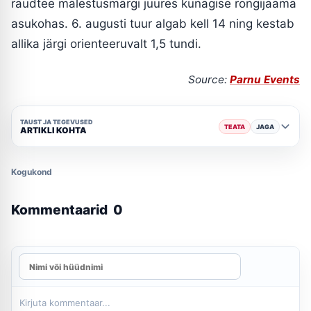
raudtee mälestusmärgi juures kunagise rongijaama
asukohas. 6. augusti tuur algab kell 14 ning kestab
allika järgi orienteeruvalt 1,5 tundi.
Source:
Parnu Events
TAUST JA TEGEVUSED
TEATA
JAGA
ARTIKLI KOHTA
Kogukond
Kommentaarid
0