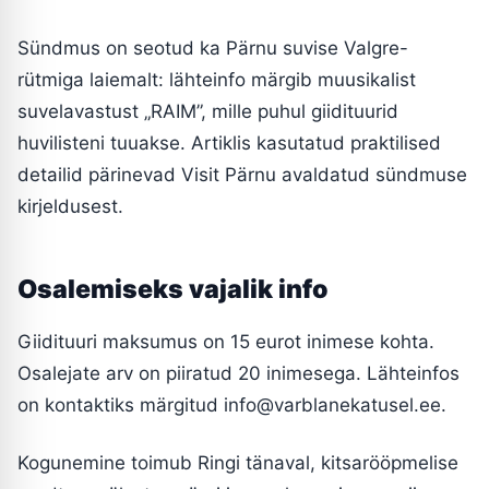
Sündmus on seotud ka Pärnu suvise Valgre-
rütmiga laiemalt: lähteinfo märgib muusikalist
suvelavastust „RAIM”, mille puhul giidituurid
huvilisteni tuuakse. Artiklis kasutatud praktilised
detailid pärinevad Visit Pärnu avaldatud sündmuse
kirjeldusest.
Osalemiseks vajalik info
Giidituuri maksumus on 15 eurot inimese kohta.
Osalejate arv on piiratud 20 inimesega. Lähteinfos
on kontaktiks märgitud info@varblanekatusel.ee.
Kogunemine toimub Ringi tänaval, kitsarööpmelise