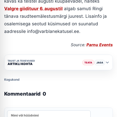
kavas ka teistel augusti kuupäevadel, näiteks
Valgre giidituur 6. augustil
algab samuti Ringi
tänava raudteemälestusmärgi juurest. Lisainfo ja
osalemisega seotud küsimused on suunatud
aadressile
info@varblanekatusel.ee
.
Source:
Parnu Events
TAUST JA TEGEVUSED
TEATA
JAGA
ARTIKLI KOHTA
Kogukond
Kommentaarid
0