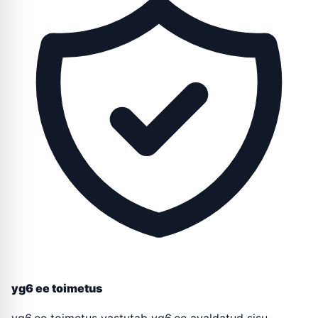
yg6 ee toimetus
yg6.ee toimetus vastutab yg6.ee avaldatud sisu