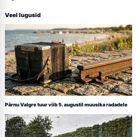
Veel lugusid
Pärnu Valgre tuur viib 5. augustil muusika radadele