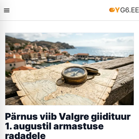
YG6.EE
Pärnus viib Valgre giidituur
1. augustil armastuse
radadele