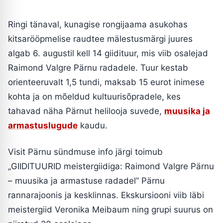
Ringi tänaval, kunagise rongijaama asukohas
kitsarööpmelise raudtee mälestusmärgi juures
algab 6. augustil kell 14 giidituur, mis viib osalejad
Raimond Valgre Pärnu radadele. Tuur kestab
orienteeruvalt 1,5 tundi, maksab 15 eurot inimese
kohta ja on mõeldud kultuurisõpradele, kes
tahavad näha Pärnut helilooja suvede,
muusika ja
armastuslugude
kaudu.
Visit Pärnu sündmuse info järgi toimub
„GIIDITUURID meistergiidiga: Raimond Valgre Pärnu
– muusika ja armastuse radadel” Pärnu
rannarajoonis ja kesklinnas. Ekskursiooni viib läbi
meistergiid Veronika Meibaum ning grupi suurus on