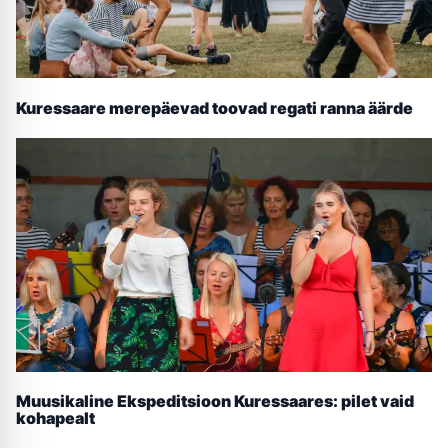
Kuressaare merepäevad toovad regati ranna äärde
Muusikaline Ekspeditsioon Kuressaares: pilet vaid
kohapealt