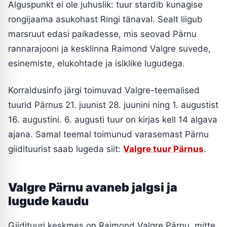
Alguspunkt ei ole juhuslik: tuur stardib kunagise
rongijaama asukohast Ringi tänaval. Sealt liigub
marsruut edasi paikadesse, mis seovad Pärnu
rannarajooni ja kesklinna Raimond Valgre suvede,
esinemiste, elukohtade ja isiklike lugudega.
Korraldusinfo järgi toimuvad Valgre-teemalised
tuurid Pärnus 21. juunist 28. juunini ning 1. augustist
16. augustini. 6. augusti tuur on kirjas kell 14 algava
ajana. Samal teemal toimunud varasemast Pärnu
giidituurist saab lugeda siit:
Valgre tuur Pärnus
.
Valgre Pärnu avaneb jalgsi ja
lugude kaudu
Giidituuri keskmes on Raimond Valgre Pärnu, mitte