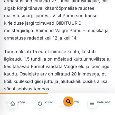
armastuslood jõuavad 27. juunil jalutuskäigule, mis
algab Ringi tänaval kitsarööpmelise raudtee
mälestusmärgi juurest. Visit Pärnu sündmuse
kirjelduse järgi toimuvad GIIDITUURID
meistergiidiga: Raimond Valgre Pärnu – muusika ja
armastuse radadel kell 12 ja kell 14.
Tuur maksab 15 eurot inimese kohta, kestab
ligikaudu 1,5 tundi ja on mõeldud kultuurihuvilistele,
kes tahavad Pärnut vaadata Valgre elu ja loomingu
kaudu. Osalejate arv on piiratud 20 inimesega, et
kõik kuuleksid giidi juttu ja jalutuskäik püsiks allika
sõnul sobivas tempos.
Deta
VOOG
KUUM
OTSI
KATALOOG
Teave
il