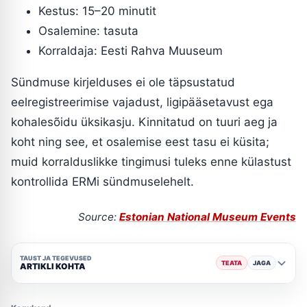
Kestus: 15–20 minutit
Osalemine: tasuta
Korraldaja: Eesti Rahva Muuseum
Sündmuse kirjelduses ei ole täpsustatud
eelregistreerimise vajadust, ligipääsetavust ega
kohalesõidu üksikasju. Kinnitatud on tuuri aeg ja
koht ning see, et osalemise eest tasu ei küsita;
muid korralduslikke tingimusi tuleks enne külastust
kontrollida ERMi sündmuselehelt.
Source:
Estonian National Museum Events
TAUST JA TEGEVUSED
TEATA
JAGA
ARTIKLI KOHTA