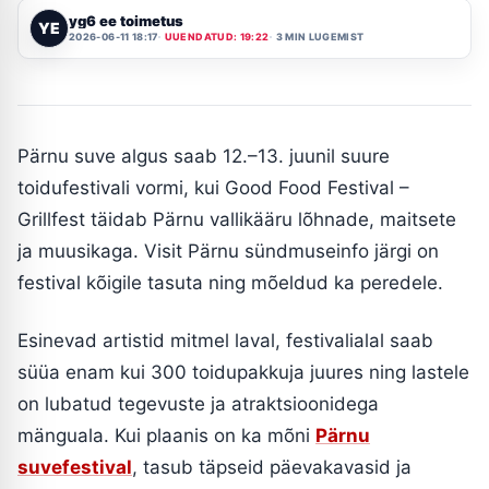
yg6 ee toimetus
YE
2026-06-11 18:17
UUENDATUD: 19:22
3 MIN LUGEMIST
Pärnu suve algus saab 12.–13. juunil suure
toidufestivali vormi, kui Good Food Festival –
Grillfest täidab Pärnu vallikääru lõhnade, maitsete
ja muusikaga. Visit Pärnu sündmuseinfo järgi on
festival kõigile tasuta ning mõeldud ka peredele.
Esinevad artistid mitmel laval, festivalialal saab
süüa enam kui 300 toidupakkuja juures ning lastele
on lubatud tegevuste ja atraktsioonidega
mänguala. Kui plaanis on ka mõni
Pärnu
suvefestival
, tasub täpseid päevakavasid ja