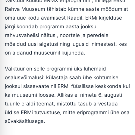
Välktuur kuulub ERMX eriprogrammi, millega Eesti
Rahva Muuseum tähistab kümne aasta möödumist
oma uue kodu avamisest Raadil. ERMi kirjelduse
järgi koondab programm aasta jooksul
rahvusvahelisi näitusi, noortele ja peredele
mõeldud uusi algatusi ning lugusid inimestest, kes
on aidanud muuseumil kujuneda.
Välktuur on selle programmi üks lühemaid
osalusvõimalusi: külastaja saab ühe kohtumise
jooksul sissevaate nii ERMi füüsilisse keskkonda kui
ka muuseumi loosse. Allikas ei nimeta 6. augusti
tuurile eraldi teemat, mistõttu tasub arvestada
üldise ERMi tutvustuse, mitte eriprogrammi ühe osa
süvakäsitlusega.