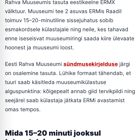
Rahva Muuseumis tasuta eestikeelne ERMX
välktuur. Muuseumi tee 2 asuvas ERMis Raadil
toimuv 15–20-minutiline sissejuhatus sobib
esmakordsele külastajale ning neile, kes tahavad
enne iseseisvat muuseumiringi saada kiire ülevaate
hoonest ja muuseumi loost.
Eesti Rahva Muuseumi
sündmusekirjelduse
järgi
on osalemine tasuta. Lühike formaat tähendab, et
tuuri saab käsitleda muuseumikülastuse
alguspunktina: kõigepealt annab giid tervikpildi ning
seejärel saab külastaja jätkata ERMi avastamist
omas tempos.
Mida 15–20 minuti jooksul