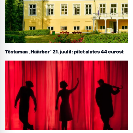
Tõstamaa „Häärber” 21. juulil: pilet alates 44 eurost