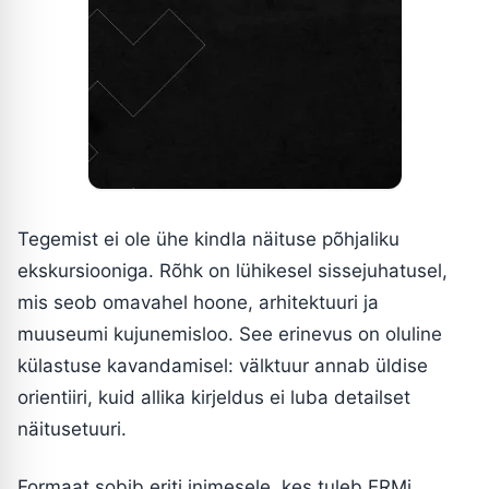
Tegemist ei ole ühe kindla näituse põhjaliku
ekskursiooniga. Rõhk on lühikesel sissejuhatusel,
mis seob omavahel hoone, arhitektuuri ja
muuseumi kujunemisloo. See erinevus on oluline
külastuse kavandamisel: välktuur annab üldise
orientiiri, kuid allika kirjeldus ei luba detailset
näitusetuuri.
Formaat sobib eriti inimesele, kes tuleb ERMi