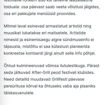
festivalile rohkem sisu kui tavaline laadalaadne
toiduala: osa päevast saab veeta võistlusi jälgides,
osa eri pakkujate menüüsid proovides.
Mitmel laval esinevad armastatud artistid ning
muusikat lubatakse eri maitsetele. Artistide
nimesid ja esinemisaegu algne sündmuseinfo ei
täpsusta, mistõttu ei saa külastust planeerida
konkreetse kontserdi järgi ainult selle info põhjal.
Õhtud kulmineeruvad võimsa ilutulestikuga. Pärast
seda jätkuvad After-Grill peod festivali klubides.
Need detailid muudavad Grillfesti päevase
pereürituse kõrval ka õhtuseks vaba aja plaaniks
täiskasvanutele.