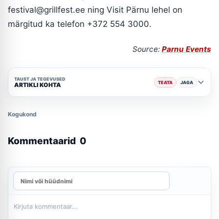
festival@grillfest.ee
ning Visit Pärnu lehel on
märgitud ka telefon +372 554 3000.
Source:
Parnu Events
TAUST JA TEGEVUSED
TEATA
JAGA
ARTIKLI KOHTA
Kogukond
Kommentaarid
0