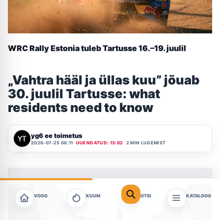
WRC Rally Estonia tuleb Tartusse 16.–19. juulil
„Vahtra hääl ja üllas kuu” jõuab
30. juulil Tartusse: what
residents need to know
yg6 ee toimetus
2026-07-25 08:11
UUENDATUD: 13:02
2 MIN LUGEMIST
VOOG
KUUM
OTSI
KATALOOG