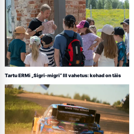
Tartu ERMi „Sigri-migri“ III vahetus: kohad on täis