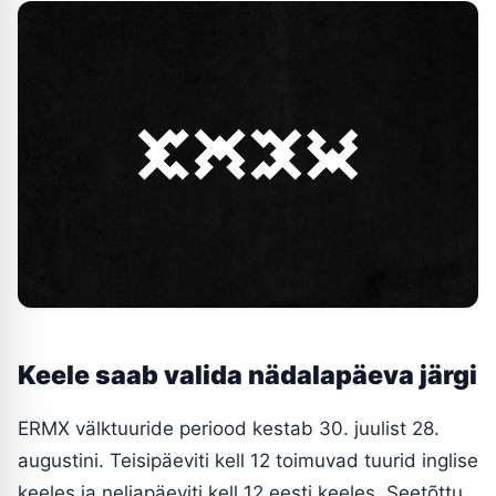
Keele saab valida nädalapäeva järgi
ERMX välktuuride periood kestab 30. juulist 28.
augustini. Teisipäeviti kell 12 toimuvad tuurid inglise
keeles ja neljapäeviti kell 12 eesti keeles. Seetõttu