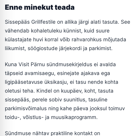
Enne minekut teada
Sissepääs Grillfestile on allika järgi alati tasuta. See
vähendab kohaletuleku künnist, kuid suure
külastajate huvi korral võib rahvarohkus mõjutada
liikumist, söögiostude järjekordi ja parkimist.
Kuna Visit Pärnu sündmusekirjeldus ei avalda
täpseid avamisaegu, esinejate ajakava ega
ligipääsetavuse üksikasju, ei tasu nende kohta
oletusi teha. Kindel on kuupäev, koht, tasuta
sissepääs, perele sobiv suunitlus, tasuline
parkimisvõimalus ning kahe päeva jooksul toimuv
toidu-, võistlus- ja muusikaprogramm.
Sündmuse nähtav praktiline kontakt on