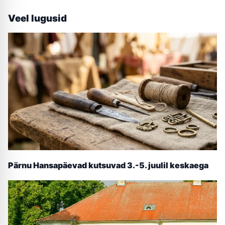
Veel lugusid
Pärnu Hansapäevad kutsuvad 3.-5. juulil keskaega