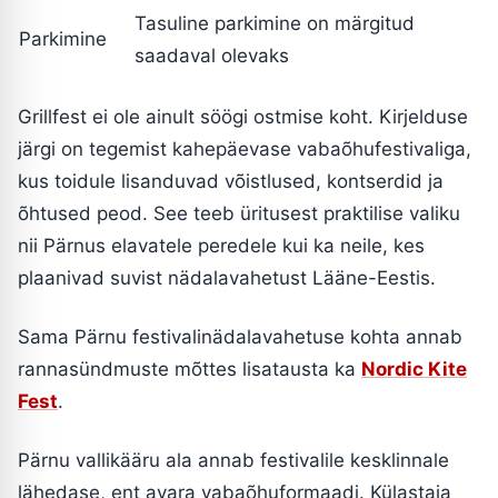
Tasuline parkimine on märgitud
Parkimine
saadaval olevaks
Grillfest ei ole ainult söögi ostmise koht. Kirjelduse
järgi on tegemist kahepäevase vabaõhufestivaliga,
kus toidule lisanduvad võistlused, kontserdid ja
õhtused peod. See teeb üritusest praktilise valiku
nii Pärnus elavatele peredele kui ka neile, kes
plaanivad suvist nädalavahetust Lääne-Eestis.
Sama Pärnu festivalinädalavahetuse kohta annab
rannasündmuste mõttes lisatausta ka
Nordic Kite
Fest
.
Pärnu vallikääru ala annab festivalile kesklinnale
lähedase, ent avara vabaõhuformaadi. Külastaja