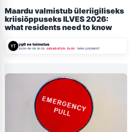
Maardu valmistub üleriigiliseks
kriisiõppuseks ILVES 2026:
what residents need to know
yg6 ee toimetus
2026-06-08 19:24
UUENDATUD: 13:03
1 MIN LUGEMIST