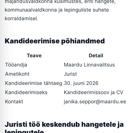
majandusvaldkonna küsimustes, eriti hangete,
kommunaalvaldkonna ja lepinguliste suhete
korraldamisel.
Kandideerimise põhiandmed
Teave
Detail
Tööandja
Maardu Linnavalitsus
Ametikoht
Jurist
Kandideerimise tähtaeg
30. juuni 2026
Kandideerimiseks
Kandideerimissoov ja CV
Kontakt
janika.seppor@maardu.ee
Juristi töö keskendub hangetele ja
lepingutele