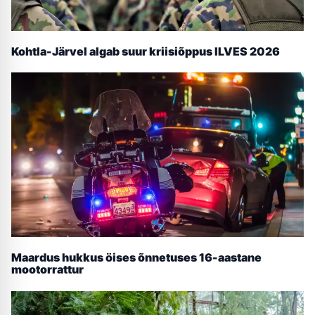
Kohtla-Järvel algab suur kriisiõppus ILVES 2026
Maardus hukkus öises õnnetuses 16-aastane
mootorrattur