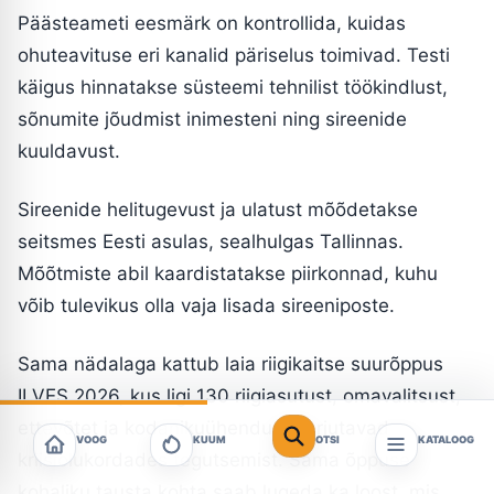
Päästeameti eesmärk on kontrollida, kuidas
ohuteavituse eri kanalid päriselus toimivad. Testi
käigus hinnatakse süsteemi tehnilist töökindlust,
sõnumite jõudmist inimesteni ning sireenide
kuuldavust.
Sireenide helitugevust ja ulatust mõõdetakse
seitsmes Eesti asulas, sealhulgas Tallinnas.
Mõõtmiste abil kaardistatakse piirkonnad, kuhu
võib tulevikus olla vaja lisada sireeniposte.
Sama nädalaga kattub laia riigikaitse suurõppus
ILVES 2026, kus ligi 130 riigiasutust, omavalitsust,
ettevõtet ja kodanikuühendust harjutavad
VOOG
KUUM
OTSI
KATALOOG
kriisiolukordades tegutsemist. Sama õppuse
kohaliku tausta kohta saab lugeda ka loost, mis