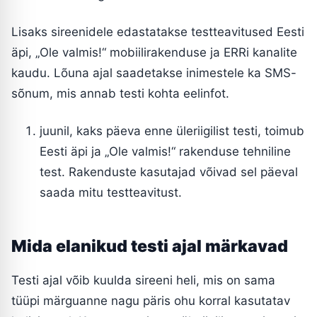
Lisaks sireenidele edastatakse testteavitused Eesti
äpi, „Ole valmis!“ mobiilirakenduse ja ERRi kanalite
kaudu. Lõuna ajal saadetakse inimestele ka SMS-
sõnum, mis annab testi kohta eelinfot.
juunil, kaks päeva enne üleriigilist testi, toimub
Eesti äpi ja „Ole valmis!“ rakenduse tehniline
test. Rakenduste kasutajad võivad sel päeval
saada mitu testteavitust.
Mida elanikud testi ajal märkavad
Testi ajal võib kuulda sireeni heli, mis on sama
tüüpi märguanne nagu päris ohu korral kasutatav