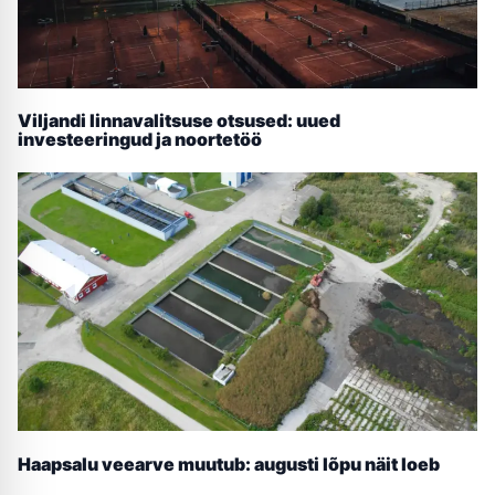
Viljandi linnavalitsuse otsused: uued
investeeringud ja noortetöö
Haapsalu veearve muutub: augusti lõpu näit loeb