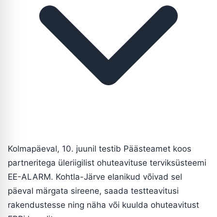
Kolmapäeval, 10. juunil testib Päästeamet koos
partneritega üleriigilist ohuteavituse terviksüsteemi
EE-ALARM. Kohtla-Järve elanikud võivad sel
päeval märgata sireene, saada testteavitusi
rakendustesse ning näha või kuulda ohuteavitust