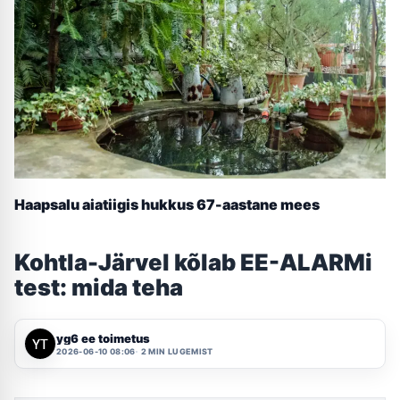
Haapsalu aiatiigis hukkus 67-aastane mees
Kohtla-Järvel kõlab EE-ALARMi
test: mida teha
yg6 ee toimetus
2026-06-10 08:06
2 MIN LUGEMIST