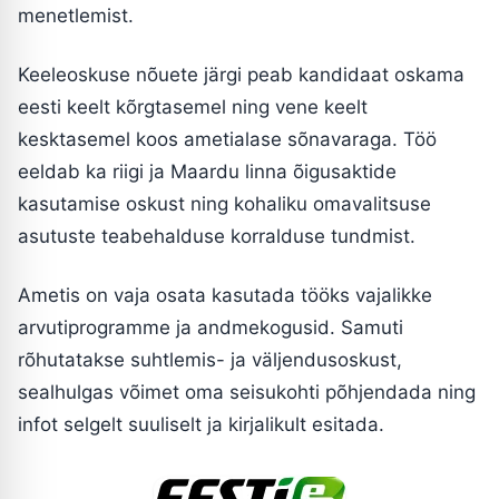
menetlemist.
Keeleoskuse nõuete järgi peab kandidaat oskama
eesti keelt kõrgtasemel ning vene keelt
kesktasemel koos ametialase sõnavaraga. Töö
eeldab ka riigi ja Maardu linna õigusaktide
kasutamise oskust ning kohaliku omavalitsuse
asutuste teabehalduse korralduse tundmist.
Ametis on vaja osata kasutada tööks vajalikke
arvutiprogramme ja andmekogusid. Samuti
rõhutatakse suhtlemis- ja väljendusoskust,
sealhulgas võimet oma seisukohti põhjendada ning
infot selgelt suuliselt ja kirjalikult esitada.