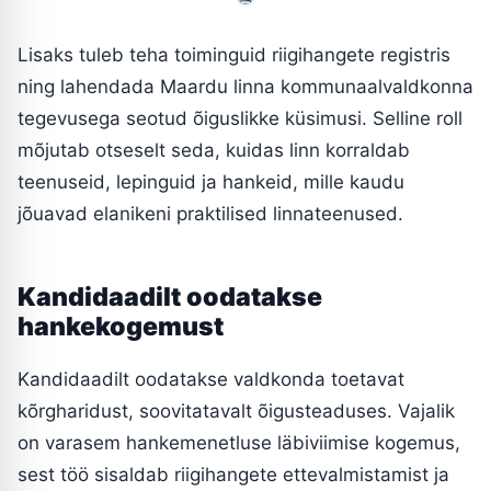
Lisaks tuleb teha toiminguid riigihangete registris
ning lahendada Maardu linna kommunaalvaldkonna
tegevusega seotud õiguslikke küsimusi. Selline roll
mõjutab otseselt seda, kuidas linn korraldab
teenuseid, lepinguid ja hankeid, mille kaudu
jõuavad elanikeni praktilised linnateenused.
Kandidaadilt oodatakse
hankekogemust
Kandidaadilt oodatakse valdkonda toetavat
kõrgharidust, soovitatavalt õigusteaduses. Vajalik
on varasem hankemenetluse läbiviimise kogemus,
sest töö sisaldab riigihangete ettevalmistamist ja