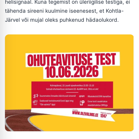
helisignaal. Kuna tegemist on üleriigilise testiga, ei
tähenda sireeni kuulmine iseenesest, et Kohtla-
Järvel või mujal oleks puhkenud hädaolukord.