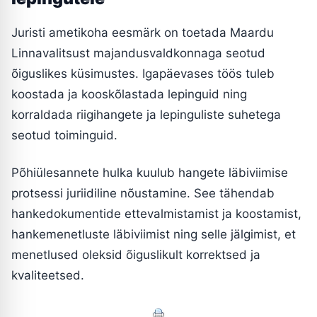
Juristi ametikoha eesmärk on toetada Maardu
Linnavalitsust majandusvaldkonnaga seotud
õiguslikes küsimustes. Igapäevases töös tuleb
koostada ja kooskõlastada lepinguid ning
korraldada riigihangete ja lepinguliste suhetega
seotud toiminguid.
Põhiülesannete hulka kuulub hangete läbiviimise
protsessi juriidiline nõustamine. See tähendab
hankedokumentide ettevalmistamist ja koostamist,
hankemenetluste läbiviimist ning selle jälgimist, et
menetlused oleksid õiguslikult korrektsed ja
kvaliteetsed.