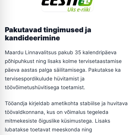
Pakutavad tingimused ja
kandideerimine
Maardu Linnavalitsus pakub 35 kalendripäeva
põhipuhkust ning lisaks kolme tervisetaastamise
päeva aastas palga säilitamisega. Pakutakse ka
tervisespordikulude hüvitamist ja
töövõimetushüvitisega toetamist.
Tööandja kirjeldab ametikohta stabiilse ja huvitava
töövaldkonnana, kus on võimalus tegeleda
mitmekesiste õiguslike küsimustega. Lisaks
lubatakse toetavat meeskonda ning