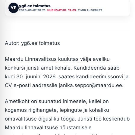
yg6 ee toimetus
YE
2026-06-07 20:21
UUENDATUD: 13:03
2 MIN LUGEMIST
Autor: yg6.ee toimetus
Maardu Linnavalitsus kuulutas välja avaliku
konkursi juristi ametikohale. Kandideerida saab
kuni 30. juunini 2026, saates kandideerimissoovi ja
CV e-posti aadressile
janika.seppor@maardu.ee
.
Ametikoht on suunatud inimesele, kellel on
kogemus riigihangete, lepingute ja kohaliku
omavalitsuse õigusliku tööga. Juristi töö keskendub
Maardu linnavalitsuse nõustamisele