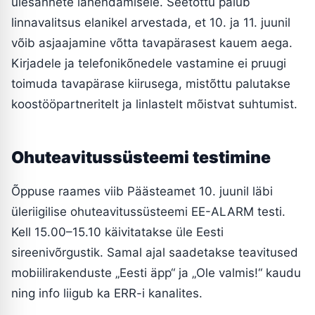
ülesannete lahendamisele. Seetõttu palub
linnavalitsus elanikel arvestada, et 10. ja 11. juunil
võib asjaajamine võtta tavapärasest kauem aega.
Kirjadele ja telefonikõnedele vastamine ei pruugi
toimuda tavapärase kiirusega, mistõttu palutakse
koostööpartneritelt ja linlastelt mõistvat suhtumist.
Ohuteavitussüsteemi testimine
Õppuse raames viib Päästeamet 10. juunil läbi
üleriigilise ohuteavitussüsteemi EE-ALARM testi.
Kell 15.00–15.10 käivitatakse üle Eesti
sireenivõrgustik. Samal ajal saadetakse teavitused
mobiilirakenduste „Eesti äpp“ ja „Ole valmis!“ kaudu
ning info liigub ka ERR-i kanalites.