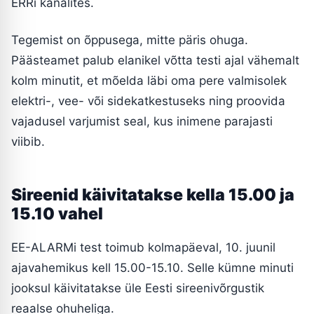
ERRi kanalites.
Tegemist on õppusega, mitte päris ohuga.
Päästeamet palub elanikel võtta testi ajal vähemalt
kolm minutit, et mõelda läbi oma pere valmisolek
elektri-, vee- või sidekatkestuseks ning proovida
vajadusel varjumist seal, kus inimene parajasti
viibib.
Sireenid käivitatakse kella 15.00 ja
15.10 vahel
EE-ALARMi test toimub kolmapäeval, 10. juunil
ajavahemikus kell 15.00-15.10. Selle kümne minuti
jooksul käivitatakse üle Eesti sireenivõrgustik
reaalse ohuheliga.