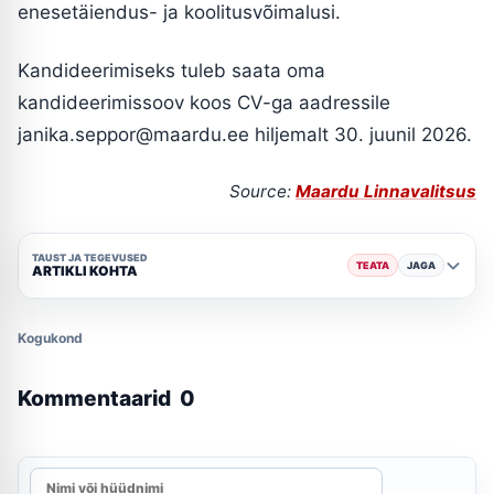
enesetäiendus- ja koolitusvõimalusi.
Kandideerimiseks tuleb saata oma
kandideerimissoov koos CV-ga aadressile
janika.seppor@maardu.ee
hiljemalt 30. juunil 2026.
Source:
Maardu Linnavalitsus
TAUST JA TEGEVUSED
TEATA
JAGA
ARTIKLI KOHTA
Kogukond
Kommentaarid
0