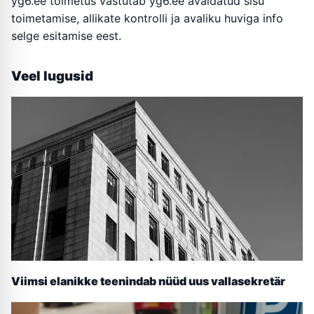
yg6.ee toimetus vastutab yg6.ee avaldatud sisu
toimetamise, allikate kontrolli ja avaliku huviga info
selge esitamise eest.
Veel lugusid
Viimsi elanikke teenindab nüüd uus vallasekretär