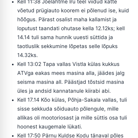
Kell 11:38 Jõelähtme Iru teel viidud kätte
võetud prügiauto koorem ei põlenud ise, kuid
hõõgus. Pärast osalist maha kallamist ja
loputust taandati ohutase kella 12.12ks; kell
14.14 tuli sama hunnik uuesti süttida ja
taotluslik sekkumine lõpetas selle lõpuks
14.32ks.
Kell 13:02 Tapa vallas Vistla külas kukkus
ATVga eakas mees masina alla, jäädes jalg
seisma masina all. Päästjad tõstsid masina
üles ja andsid kannatanule kiirabi abi.
Kell 17.14 Kõo külas, Põhja-Sakala vallas, tuli
sisse sekkuda sõiduauto põlengule, mille
allikas oli mootoriosast ja mille süttis osa tuli
hoonest kaugemale lükati.
Kell 17:50 Pärnu Kuldse Kodu tänaval põles