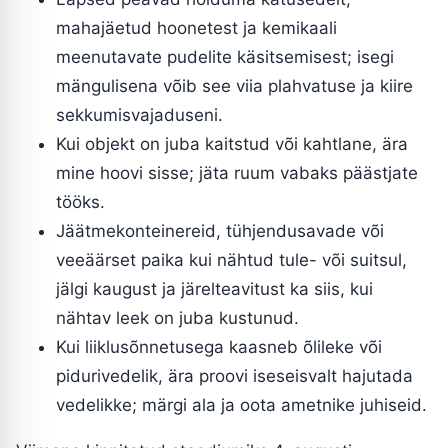
mahajäetud hoonetest ja kemikaali
meenutavate pudelite käsitsemisest; isegi
mängulisena võib see viia plahvatuse ja kiire
sekkumisvajaduseni.
Kui objekt on juba kaitstud või kahtlane, ära
mine hoovi sisse; jäta ruum vabaks päästjate
tööks.
Jäätmekonteinereid, tühjendusavade või
veeäärset paika kui nähtud tule- või suitsul,
jälgi kaugust ja järelteavitust ka siis, kui
nähtav leek on juba kustunud.
Kui liiklusõnnetusega kaasneb õlileke või
pidurivedelik, ära proovi iseseisvalt hajutada
vedelikke; märgi ala ja oota ametnike juhiseid.