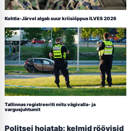
Kohtla-Järvel algab suur kriisiõppus ILVES 2026
Tallinnas registreeriti mitu vägivalla- ja
vargusjuhtumit
Politsei hoiatab: kelmid röövisid