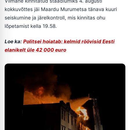
Viimane kinnitatud staadiumiks 4. augusti
kokkuvõttes jäi Maardu Murumetsa tänava kuuri
seiskumine ja järelkontroll, mis kinnitas ohu
lõpetamist kella 19.58.
Loe ka:
Politsei hoiatab: kelmid röövisid Eesti
elanikelt üle 42 000 euro