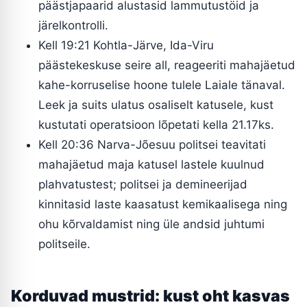
päästjapaarid alustasid lammutustöid ja
järelkontrolli.
Kell 19:21 Kohtla-Järve, Ida-Viru
päästekeskuse seire all, reageeriti mahajäetud
kahe-korruselise hoone tulele Laiale tänaval.
Leek ja suits ulatus osaliselt katusele, kust
kustutati operatsioon lõpetati kella 21.17ks.
Kell 20:36 Narva-Jõesuu politsei teavitati
mahajäetud maja katusel lastele kuulnud
plahvatustest; politsei ja demineerijad
kinnitasid laste kaasatust kemikaalisega ning
ohu kõrvaldamist ning üle andsid juhtumi
politseile.
Korduvad mustrid: kust oht kasvas