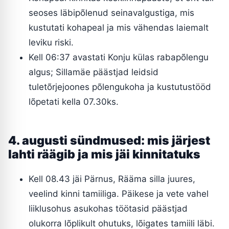
seoses läbipõlenud seinavalgustiga, mis
kustutati kohapeal ja mis vähendas laiemalt
leviku riski.
Kell 06:37 avastati Konju külas rabapõlengu
algus; Sillamäe päästjad leidsid
tuletõrjejoones põlengukoha ja kustutustööd
lõpetati kella 07.30ks.
4. augusti sündmused: mis järjest
lahti räägib ja mis jäi kinnitatuks
Kell 08.43 jäi Pärnus, Rääma silla juures,
veelind kinni tamiiliga. Päikese ja vete vahel
liiklusohus asukohas töötasid päästjad
olukorra lõplikult ohutuks, lõigates tamiili läbi.