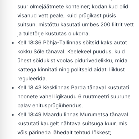
suur olmejäätmete konteiner; kodanikud olid
visanud vett peale, kuid prügikast püsis
suitsun, mistõttu kasutati umbes 200 liitrit vett
ja tuletõrje kustutas olukorra.
Kell 18:36 Põhja-Tallinnas sõitsid kaks autot
kokku Sõle tänaval. Keelekeel puudus, kuid
ühest sõidukist voolas pidurivedelikku, mida
kattega kinnitati ning politseid aidati liiklust
reguleerida.
Kell 18.43 Kesklinnas Parda tänaval kustutati
hoonete vahel ligikaudu 6 ruutmeetri suurune
palav ehitusprügiühendus.
Kell 18:49 Maardu linnas Murumetsa tänaval
kustutati kaugelt nähtava suitsuga kuur, mis
võis pärineda lähedalt tehtud lõkkest;