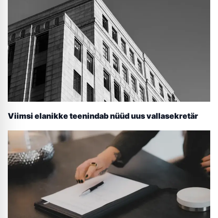
Viimsi elanikke teenindab nüüd uus vallasekretär