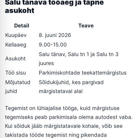
Salu tänava tööaeg ja täpne
asukoht
Detail
Teave
Kuupäev
8. juuni 2026
Kellaaeg
9.00-15.00
Salu tänav, Salu tn 1 ja Salu tn 3
Asukoht
juures
Töö sisu
Parkimiskohtade teekattemärgistus
Mõjutatud
Sõidukijuhid, kes pargivad
juhid
märgistataval alal
Tegemist on lühiajalise tööga, kuid märgistuse
tegemiseks peab parkimisala olema autodest vaba.
Kui sõiduk jääb märgistatavale kohale, võib see
takistada tööde tegemist ning pikendada