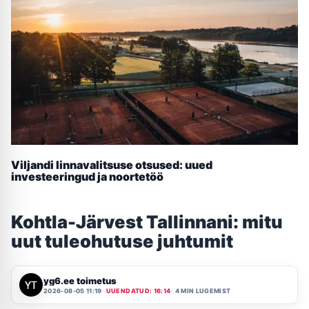
Viljandi linnavalitsuse otsused: uued
investeeringud ja noortetöö
Kohtla-Järvest Tallinnani: mitu
uut tuleohutuse juhtumit
yg6.ee toimetus
2026-08-05 11:19
UUENDATUD: 16:14
4 MIN LUGEMIST