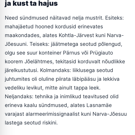
ja kust ta hajus
Need sündmused näitavad nelja mustrit. Esiteks:
mahajäetud hooned kordusid erinevates
maakondades, alates Kohtla-Järvest kuni Narva-
Jõesuuni. Teiseks: jäätmetega seotud põlengud,
olgu see suur konteiner Pärnus või Prügiauto
koorem Jõelähtmes, tekitasid korduvalt nõudlikke
järelkustutusi. Kolmandaks: liiklusega seotud
juhtumites oli oluline piirata läbipääsu ja lekkiva
vedeliku levikut, mitte ainult tappa leek.
Neljandaks: tehnika ja inimlikud teavitused olid
erineva kaalu sündmused, alates Lasnamäe
varajast alarmeerimissignaalist kuni Narva-Jõesuu
lastega seotud riskini.