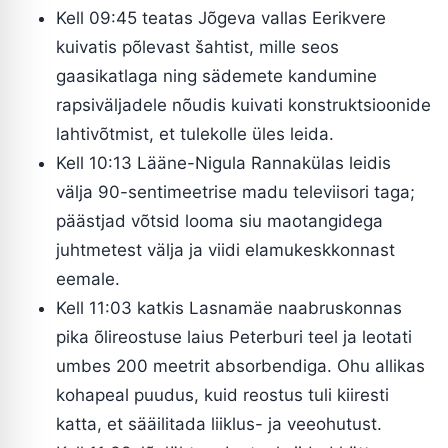
Kell 09:45 teatas Jõgeva vallas Eerikvere
kuivatis põlevast šahtist, mille seos
gaasikatlaga ning sädemete kandumine
rapsiväljadele nõudis kuivati konstruktsioonide
lahtivõtmist, et tulekolle üles leida.
Kell 10:13 Lääne-Nigula Rannakülas leidis
välja 90-sentimeetrise madu televiisori taga;
päästjad võtsid looma siu maotangidega
juhtmetest välja ja viidi elamukeskkonnast
eemale.
Kell 11:03 katkis Lasnamäe naabruskonnas
pika õlireostuse laius Peterburi teel ja leotati
umbes 200 meetrit absorbendiga. Ohu allikas
kohapeal puudus, kuid reostus tuli kiiresti
katta, et sääilitada liiklus- ja veeohutust.