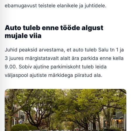
ebamugavust teistele elanikele ja juhtidele.
Auto tuleb enne tööde algust
mujale viia
Juhid peaksid arvestama, et auto tuleb Salu tn 1 ja
3 juures märgistatavalt alalt ära parkida enne kella
9.00. Sobiv ajutine parkimiskoht tuleb leida
väljaspool ajutiste märkidega piiratud ala.