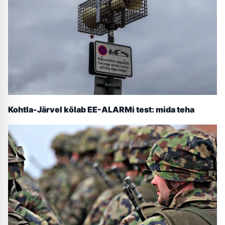
Kohtla-Järvel kõlab EE-ALARMi test: mida teha