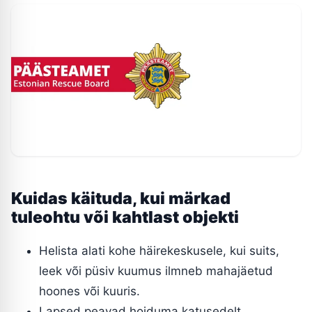
Kuidas käituda, kui märkad
tuleohtu või kahtlast objekti
Helista alati kohe häirekeskusele, kui suits,
leek või püsiv kuumus ilmneb mahajäetud
hoones või kuuris.
Lapsed peavad hoiduma katusedelt,