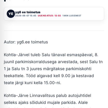
yg6 ee toimetus
YE
2026-06-07 15:45
UUENDATUD: 13:03
1 MIN LUGEMIST
Autor: yg6.ee toimetus
Kohtla-Järvel tuleb Salu tänaval esmaspäeval, 8.
juunil parkimiskorraldusega arvestada, sest Salu tn
1 ja Salu tn 3 juures märgitakse parkimiskohti
teekattele. Tööd algavad kell 9.00 ja kestavad
teate järgi kuni kella 15.00-ni.
Kohtla-Järve Linnavalitsus palub autojuhtidel
selleks ajaks sõidukid mujale parkida. Alale