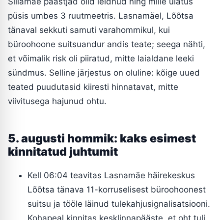
Sillamäe päästjad olid leidnud ning mille ulatus
püsis umbes 3 ruutmeetris. Lasnamäel, Lõõtsa
tänaval sekkuti samuti varahommikul, kui
büroohoone suitsuandur andis teate; seega nähti,
et võimalik risk oli piiratud, mitte laialdane leeki
sündmus. Selline järjestus on oluline: kõige uued
teated puudutasid kiiresti hinnatavat, mitte
viivitusega hajunud ohtu.
5. augusti hommik: kaks esimest
kinnitatud juhtumit
Kell 06:04 teavitas Lasnamäe häirekeskus
Lõõtsa tänava 11-korruselisest büroohoonest
suitsu ja tööle läinud tulekahjusignalisatsiooni.
Kohapeal kinnitas kesklinnapääste, et oht tuli