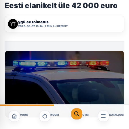
Eesti elanikelt üle 42 000 euro
yg6.ee toimetus
2026-08-07 16:14
2 MIN LUGEMIST
VOOG
KUUM
OTSI
KATALOOG