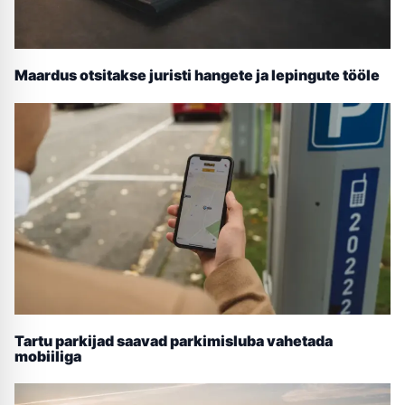
Maardus otsitakse juristi hangete ja lepingute tööle
Tartu parkijad saavad parkimisluba vahetada
mobiiliga