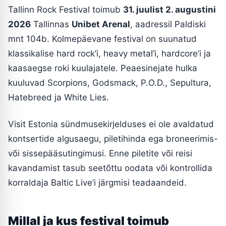
Tallinn Rock Festival toimub
31. juulist 2. augustini
2026
Tallinnas
Unibet Arenal
, aadressil Paldiski
mnt 104b. Kolmepäevane festival on suunatud
klassikalise hard rock’i, heavy metal’i, hardcore’i ja
kaasaegse roki kuulajatele. Peaesinejate hulka
kuuluvad Scorpions, Godsmack, P.O.D., Sepultura,
Hatebreed ja White Lies.
Visit Estonia sündmusekirjelduses ei ole avaldatud
kontsertide algusaegu, piletihinda ega broneerimis-
või sissepääsutingimusi. Enne piletite või reisi
kavandamist tasub seetõttu oodata või kontrollida
korraldaja Baltic Live’i järgmisi teadaandeid.
Millal ja kus festival toimub