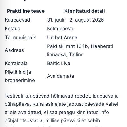
Praktiline teave
Kinnitatud detail
Kuupäevad
31. juuli – 2. august 2026
Kestus
Kolm päeva
Toimumispaik
Unibet Arena
Paldiski mnt 104b, Haabersti
Aadress
linnaosa, Tallinn
Korraldaja
Baltic Live
Piletihind ja
Avaldamata
broneerimine
Festivali kuupäevad hõlmavad reedet, laupäeva ja
pühapäeva. Kuna esinejate jaotust päevade vahel
ei ole avaldatud, ei saa praegu kinnitatud info
põhjal otsustada, millise päeva pilet sobib