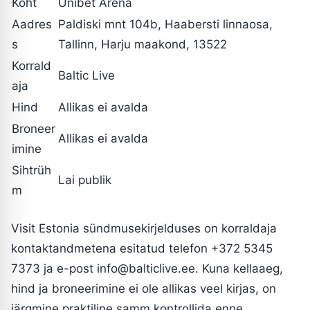
Koht
Unibet Arena
Aadres
Paldiski mnt 104b, Haabersti linnaosa,
s
Tallinn, Harju maakond, 13522
Korrald
Baltic Live
aja
Hind
Allikas ei avalda
Broneer
Allikas ei avalda
imine
Sihtrüh
Lai publik
m
Visit Estonia sündmusekirjelduses on korraldaja
kontaktandmetena esitatud telefon +372 5345
7373 ja e-post
info@balticlive.ee
. Kuna kellaaeg,
hind ja broneerimine ei ole allikas veel kirjas, on
järgmine praktiline samm kontrollida enne