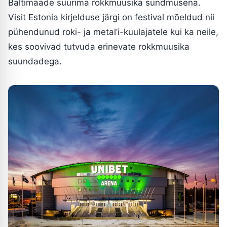
Baltimaade suurima rokkmuusika sündmusena.
Visit Estonia kirjelduse järgi on festival mõeldud nii
pühendunud roki- ja metal’i-kuulajatele kui ka neile,
kes soovivad tutvuda erinevate rokkmuusika
suundadega.