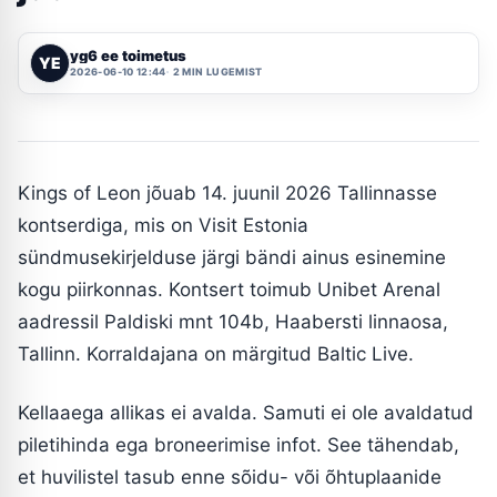
yg6 ee toimetus
YE
2026-06-10 12:44
2 MIN LUGEMIST
Kings of Leon jõuab 14. juunil 2026 Tallinnasse
kontserdiga, mis on Visit Estonia
sündmusekirjelduse järgi bändi ainus esinemine
kogu piirkonnas. Kontsert toimub Unibet Arenal
aadressil Paldiski mnt 104b, Haabersti linnaosa,
Tallinn. Korraldajana on märgitud Baltic Live.
Kellaaega allikas ei avalda. Samuti ei ole avaldatud
piletihinda ega broneerimise infot. See tähendab,
et huvilistel tasub enne sõidu- või õhtuplaanide