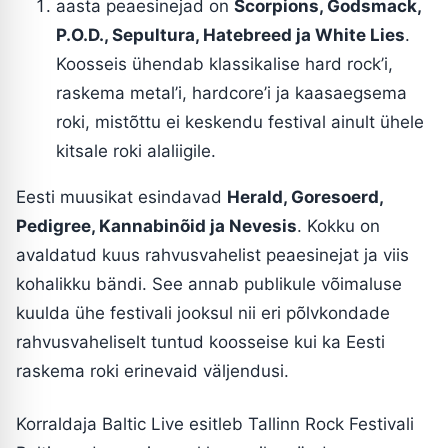
aasta peaesinejad on
Scorpions, Godsmack,
P.O.D., Sepultura, Hatebreed ja White Lies
.
Koosseis ühendab klassikalise hard rock’i,
raskema metal’i, hardcore’i ja kaasaegsema
roki, mistõttu ei keskendu festival ainult ühele
kitsale roki alaliigile.
Eesti muusikat esindavad
Herald, Goresoerd,
Pedigree, Kannabinõid ja Nevesis
. Kokku on
avaldatud kuus rahvusvahelist peaesinejat ja viis
kohalikku bändi. See annab publikule võimaluse
kuulda ühe festivali jooksul nii eri põlvkondade
rahvusvaheliselt tuntud koosseise kui ka Eesti
raskema roki erinevaid väljendusi.
Korraldaja Baltic Live esitleb Tallinn Rock Festivali