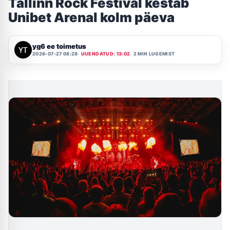
Tallinn Rock Festival kestab
Unibet Arenal kolm päeva
yg6 ee toimetus
2026-07-27 08:28
UUENDATUD: 13:02
2 MIN LUGEMIST