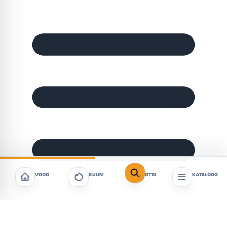
VOOG
KUUM
OTSI
KATALOOG
Sisukord