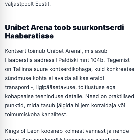
väljastpoolt Eestit.
Unibet Arena toob suurkontserdi
Haaberstisse
Kontsert toimub Unibet Arenal, mis asub
Haaberstis aadressil Paldiski mnt 104b. Tegemist
on Tallinna suure kontserdikohaga, kuid konkreetse
sündmuse kohta ei avalda allikas eraldi
transpordi-, ligipääsetavuse, toitlustuse ega
kohapealse teeninduse detaile. Need on praktilised
punktid, mida tasub jälgida hiljem korraldaja või
toimumiskoha kanalitest.
Kings of Leon koosneb kolmest vennast ja nende
nõost. See perekondlik koosseis on olnud osa