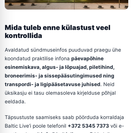
Mida tuleb enne külastust veel
kontrollida
Avaldatud sündmuseinfos puuduvad praegu ühe
koondatud praktilise infona
päevapõhine
esinemiskava, algus- ja lõpuajad, piletihind,
broneerimis- ja sissepääsutingimused ning
transpordi- ja ligipääsetavuse juhised
. Neid
üksikasju ei tasu olemasoleva kirjelduse põhjal
eeldada.
Täpsustuste saamiseks saab pöörduda korraldaja
Baltic Live’i poole telefonil
+372 5345 7373
või e-