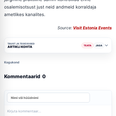
osalemisotsust just neid andmeid korraldaja
ametlikes kanalites.
Source:
Visit Estonia Events
TAUST JA TEGEVUSED
TEATA
JAGA
ARTIKLI KOHTA
Kogukond
Kommentaarid
0