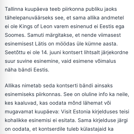
Tallinna kuupäeva teeb piirkonna publiku jaoks
tähelepanuväärseks see, et sama allika andmetel
ei ole Kings of Leon varem esinenud ei Eestis ega
Soomes. Samuti märgitakse, et nende viimasest
esinemisest Lätis on möödas üle kümne aasta.
Seetõttu ei ole 14. juuni kontsert lihtsalt järjekordne
suur suvine esinemine, vaid esimene võimalus
näha bändi Eestis.
Allikas nimetab seda kontserti bändi ainsaks
esinemiseks piirkonnas. See on oluline info ka neile,
kes kaaluvad, kas oodata mõnd lähemat või
mugavamat kuupäeva: Visit Estonia kirjelduses teisi
kohalikke esinemisi ei esitata. Sama kirjelduse järgi
on oodata, et kontserdile tuleb külastajaid ka