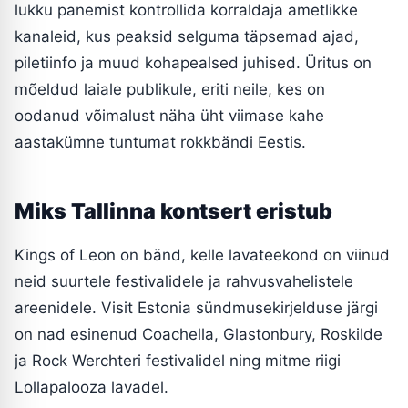
lukku panemist kontrollida korraldaja ametlikke
kanaleid, kus peaksid selguma täpsemad ajad,
piletiinfo ja muud kohapealsed juhised. Üritus on
mõeldud laiale publikule, eriti neile, kes on
oodanud võimalust näha üht viimase kahe
aastakümne tuntumat rokkbändi Eestis.
Miks Tallinna kontsert eristub
Kings of Leon on bänd, kelle lavateekond on viinud
neid suurtele festivalidele ja rahvusvahelistele
areenidele. Visit Estonia sündmusekirjelduse järgi
on nad esinenud Coachella, Glastonbury, Roskilde
ja Rock Werchteri festivalidel ning mitme riigi
Lollapalooza lavadel.