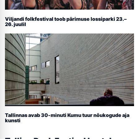
Viljandi folkfestival toob pärimuse lossiparki 23.–
26. juulil
Tallinnas avab 30-minuti Kumu tuur nõukogude aja
kunsti