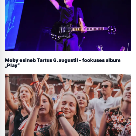
Moby esineb Tartus 6. augustil – fookuses album
„Play“