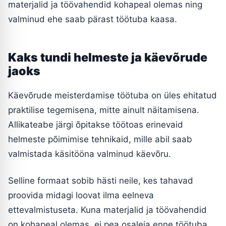
materjalid ja töövahendid kohapeal olemas ning
valminud ehe saab pärast töötuba kaasa.
Kaks tundi helmeste ja käevõrude
jaoks
Käevõrude meisterdamise töötuba on üles ehitatud
praktilise tegemisena, mitte ainult näitamisena.
Allikateabe järgi õpitakse töötoas erinevaid
helmeste põimimise tehnikaid, mille abil saab
valmistada käsitööna valminud käevõru.
Selline formaat sobib hästi neile, kes tahavad
proovida midagi loovat ilma eelneva
ettevalmistuseta. Kuna materjalid ja töövahendid
on kohapeal olemas, ei pea osaleja enne töötuba