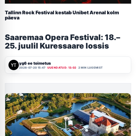
Tallinn Rock Festival kestab Unibet Arenal kolm
päeva
Saaremaa Opera Festival: 18.–
25. juulil Kuressaare lossis
yg6 ee toimetus
2026-07-20 15:47
UUENDATUD: 13:02
2 MIN LUGEMIST