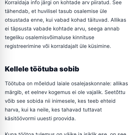
Korraldaja info järgi on kohtade arv piiratud. See
tähendab, et huvilisel tasub osalemise üle
otsustada enne, kui vabad kohad täituvad. Allikas
ei täpsusta vabade kohtade arvu, seega annab
tegeliku osalemisvõimaluse kinnituse
registreerimine või korraldajalt üle küsimine.
Kellele töötuba sobib
Töötuba on mõeldud laiale osalejaskonnale: allikas
märgib, et eelnev kogemus ei ole vajalik. Seetõttu
võib see sobida nii inimesele, kes teeb ehteid
harva, kui ka neile, kes tahavad tuttavat
käsitöövormi uuesti proovida.
Kuna töötoa tulemus on väike ja isiklik ese, on see