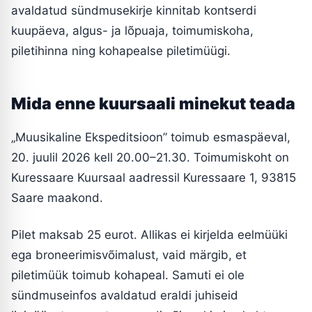
avaldatud sündmusekirje kinnitab kontserdi
kuupäeva, algus- ja lõpuaja, toimumiskoha,
piletihinna ning kohapealse piletimüügi.
Mida enne kuursaali minekut teada
„Muusikaline Ekspeditsioon” toimub esmaspäeval,
20. juulil 2026 kell 20.00–21.30. Toimumiskoht on
Kuressaare Kuursaal aadressil Kuressaare 1, 93815
Saare maakond.
Pilet maksab 25 eurot. Allikas ei kirjelda eelmüüki
ega broneerimisvõimalust, vaid märgib, et
piletimüük toimub kohapeal. Samuti ei ole
sündmuseinfos avaldatud eraldi juhiseid