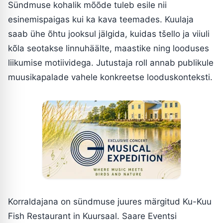
Sündmuse kohalik mõõde tuleb esile nii
esinemispaigas kui ka kava teemades. Kuulaja
saab ühe õhtu jooksul jälgida, kuidas tšello ja viiuli
kõla seotakse linnuhäälte, maastike ning looduses
liikumise motiividega. Jutustaja roll annab publikule
muusikapalade vahele konkreetse looduskonteksti.
Korraldajana on sündmuse juures märgitud Ku-Kuu
Fish Restaurant in Kuursaal. Saare Eventsi