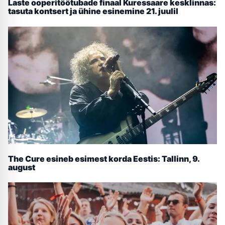
Laste ooperitöötubade finaal Kuressaare kesklinnas:
tasuta kontsert ja ühine esinemine 21. juulil
The Cure esineb esimest korda Eestis: Tallinn, 9.
august