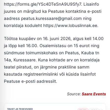
https://forms.gle/YSc4DTeSnA9U9Sfy7. Lisainfo
juures on märgitud ka Peatuse kontaktina e-posti
aadress
peatus.kuressaare@gmail.com
ning
korraldaja koduleht https://www.lobuslinnak.ee.
Töötoa kuupäev on 16. juuni 2026, algus kell 14.00
ja lõpp kell 16.00. Osalemistasu on 15 eurot ning
sündmuse toimumiskohaks on Peatus, Kauba tn
14a, Kuressaare. Kuna kohtade arv on korraldaja
teatel piiratud, on järgmine praktiline samm
kasutada registreerimislinki või küsida lisainfot
Peatuse e-posti aadressilt.
Source:
Saare Events
TAUST JA TEGEVUSED