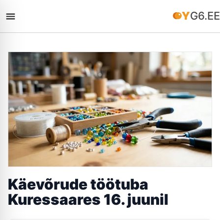
YG6.EE
Käevõrude töötuba
Kuressaares 16. juunil