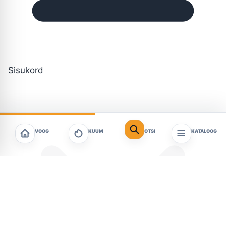
Sisukord
VOOG
KUUM
OTSI
KATALOOG