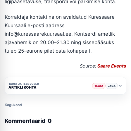
ligipääsetavuse, transpordi või parkimise kohta.
Korraldaja kontaktina on avaldatud Kuressaare
Kuursaali e-posti aadress
info@kuressaarekuursaal.ee. Kontserdi ametlik
ajavahemik on 20.00–21.30 ning sissepääsuks
tuleb 25-eurone pilet osta kohapealt.
Source:
Saare Events
TAUST JA TEGEVUSED
TEATA
JAGA
ARTIKLI KOHTA
Kogukond
Kommentaarid
0