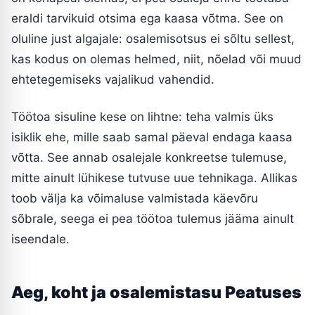
eraldi tarvikuid otsima ega kaasa võtma. See on
oluline just algajale: osalemisotsus ei sõltu sellest,
kas kodus on olemas helmed, niit, nõelad või muud
ehtetegemiseks vajalikud vahendid.
Töötoa sisuline kese on lihtne: teha valmis üks
isiklik ehe, mille saab samal päeval endaga kaasa
võtta. See annab osalejale konkreetse tulemuse,
mitte ainult lühikese tutvuse uue tehnikaga. Allikas
toob välja ka võimaluse valmistada käevõru
sõbrale, seega ei pea töötoa tulemus jääma ainult
iseendale.
Aeg, koht ja osalemistasu Peatuses