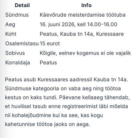
Detail
Info
Sündmus
Käevõrude meisterdamise töötuba
Aeg
16. juuni 2026, kell 14.00-16.00
Koht
Peatus, Kauba tn 14a, Kuressaare
Osalemistasu
15 eurot
Sobivus
Kõigile, eelnev kogemus ei ole vajalik
Korraldaja
Peatus
Peatus asub Kuressaares aadressil Kauba tn 14a.
Sündmuse kategooria on vaba aeg ning töötoa
kestus on kaks tundi. Päevane kellaaeg tähendab,
et huvilisel tasub enne registreerimist läbi mõelda
nii kohalejõudmine kui ka see, kas kogu
kahetunnise töötoa jaoks on aega.