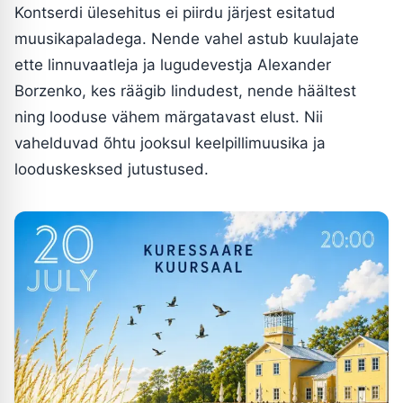
Kontserdi ülesehitus ei piirdu järjest esitatud
muusikapaladega. Nende vahel astub kuulajate
ette linnuvaatleja ja lugudevestja Alexander
Borzenko, kes räägib lindudest, nende häältest
ning looduse vähem märgatavast elust. Nii
vahelduvad õhtu jooksul keelpillimuusika ja
looduskesksed jutustused.