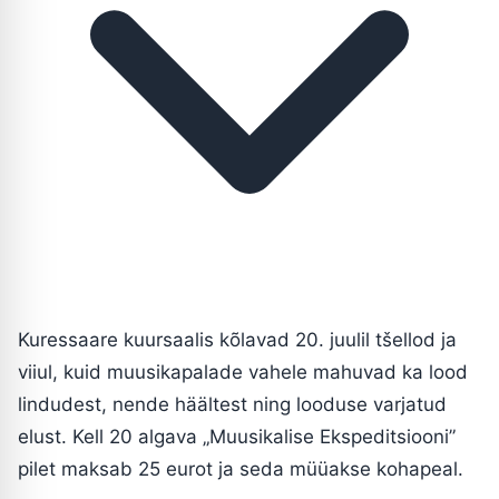
Kuressaare kuursaalis kõlavad 20. juulil tšellod ja
viiul, kuid muusikapalade vahele mahuvad ka lood
lindudest, nende häältest ning looduse varjatud
elust. Kell 20 algava „Muusikalise Ekspeditsiooni”
pilet maksab 25 eurot ja seda müüakse kohapeal.