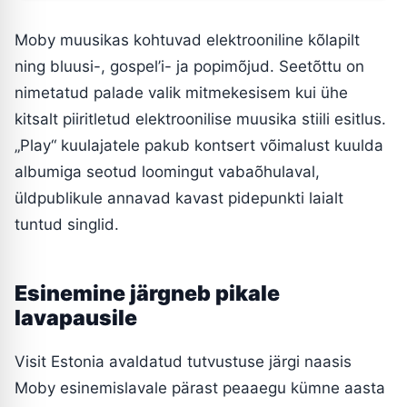
Moby muusikas kohtuvad elektrooniline kõlapilt
ning bluusi-, gospel’i- ja popimõjud. Seetõttu on
nimetatud palade valik mitmekesisem kui ühe
kitsalt piiritletud elektroonilise muusika stiili esitlus.
„Play“ kuulajatele pakub kontsert võimalust kuulda
albumiga seotud loomingut vabaõhulaval,
üldpublikule annavad kavast pidepunkti laialt
tuntud singlid.
Esinemine järgneb pikale
lavapausile
Visit Estonia avaldatud tutvustuse järgi naasis
Moby esinemislavale pärast peaaegu kümne aasta