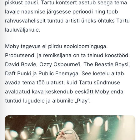
pikkust pausi. Tartu kontsert asetub seega tema
lavale naasmise järgsesse perioodi ning toob
rahvusvaheliselt tuntud artisti üheks õhtuks Tartu
lauluväljakule.
Moby tegevus ei piirdu soololoominguga.
Produtsendi ja remiksijana on ta teinud koostööd
David Bowie, Ozzy Osbourne’i, The Beastie Boysi,
Daft Punki ja Public Enemyga. See loetelu aitab
avada tema töö ulatust, kuid Tartu sündmuse
avaldatud kava keskendub eeskätt Moby enda
tuntud lugudele ja albumile „Play“.