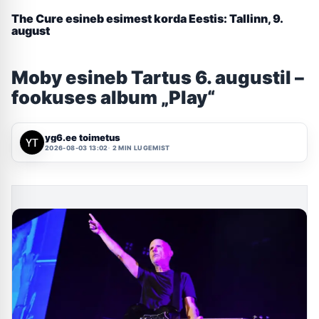
The Cure esineb esimest korda Eestis: Tallinn, 9.
august
Moby esineb Tartus 6. augustil –
fookuses album „Play“
yg6.ee toimetus
2026-08-03 13:02
2 MIN LUGEMIST