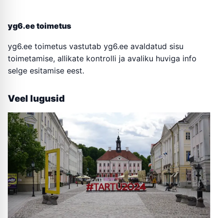
yg6.ee toimetus
yg6.ee toimetus vastutab yg6.ee avaldatud sisu
toimetamise, allikate kontrolli ja avaliku huviga info
selge esitamise eest.
Veel lugusid