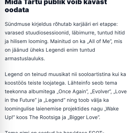
Mida Tartu publik võib kavast
oodata
Sündmuse kirjeldus rõhutab karjääri eri etappe:
varased stuudiosessioonid, läbimurre, tuntud hitid
ja hilisem looming. Mainitud on ka „All of Me”, mis
on jäänud üheks Legendi enim tuntud
armastuslauluks.
Legend on teinud muusikat nii sooloartistina kui ka
koostöös teiste loojatega. Lähteinfo seob tema
teekonna albumitega „Once Again”, „Evolver”, „Love
in the Future” ja „Legend” ning toob välja ka
loomingulise laienemise projektides nagu „Wake
Up!” koos The Rootsiga ja „Bigger Love”.