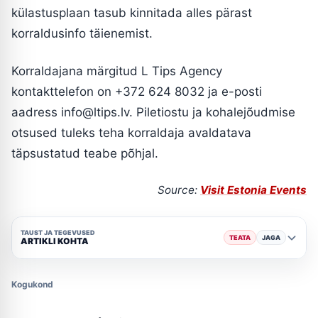
külastusplaan tasub kinnitada alles pärast
korraldusinfo täienemist.
Korraldajana märgitud L Tips Agency
kontakttelefon on +372 624 8032 ja e-posti
aadress info@ltips.lv. Piletiostu ja kohalejõudmise
otsused tuleks teha korraldaja avaldatava
täpsustatud teabe põhjal.
Source:
Visit Estonia Events
TAUST JA TEGEVUSED
TEATA
JAGA
ARTIKLI KOHTA
Kogukond