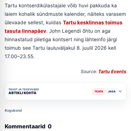
Tartu kontserdikülastajale võib huvi pakkuda ka
laiem kohalik sündmuste kalender, näiteks varasem
ülevaade sellest, kuidas
Tartu kesklinnas toimus
tasuta linnapäev
. John Legendi õhtu on aga
hinnastatud piletiga kontsert ning lähteinfo järgi
toimub see Tartu lauluväljakul 8. juulil 2026 kell
17.00–23.55.
Source:
Tartu Events
TAUST JA TEGEVUSED
TEATA
JAGA
ARTIKLI KOHTA
Kogukond
Kommentaarid
0