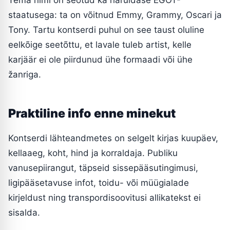
Tema nimi on seotud ka haruldase EGOT-
staatusega: ta on võitnud Emmy, Grammy, Oscari ja
Tony. Tartu kontserdi puhul on see taust oluline
eelkõige seetõttu, et lavale tuleb artist, kelle
karjäär ei ole piirdunud ühe formaadi või ühe
žanriga.
Praktiline info enne minekut
Kontserdi lähteandmetes on selgelt kirjas kuupäev,
kellaaeg, koht, hind ja korraldaja. Publiku
vanusepiirangut, täpseid sissepääsutingimusi,
ligipääsetavuse infot, toidu- või müügialade
kirjeldust ning transpordisoovitusi allikatekst ei
sisalda.