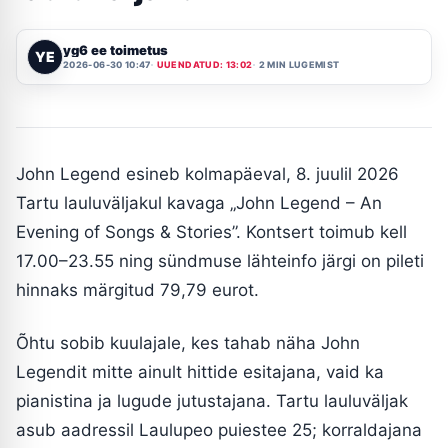
yg6 ee toimetus
YE
2026-06-30 10:47
UUENDATUD: 13:02
2 MIN LUGEMIST
John Legend esineb kolmapäeval, 8. juulil 2026
Tartu lauluväljakul kavaga „John Legend – An
Evening of Songs & Stories”. Kontsert toimub kell
17.00–23.55 ning sündmuse lähteinfo järgi on pileti
hinnaks märgitud 79,79 eurot.
Õhtu sobib kuulajale, kes tahab näha John
Legendit mitte ainult hittide esitajana, vaid ka
pianistina ja lugude jutustajana. Tartu lauluväljak
asub aadressil Laulupeo puiestee 25; korraldajana