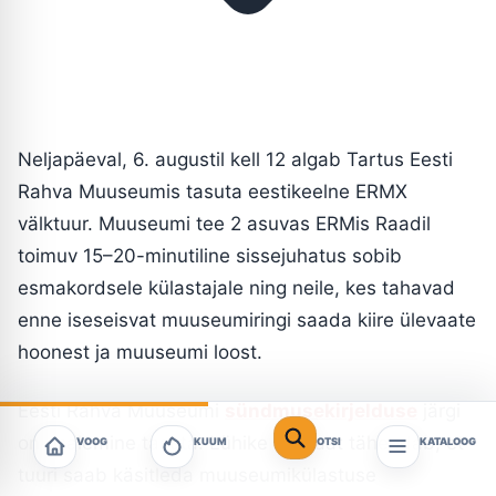
Neljapäeval, 6. augustil kell 12 algab Tartus Eesti
Rahva Muuseumis tasuta eestikeelne ERMX
välktuur. Muuseumi tee 2 asuvas ERMis Raadil
toimuv 15–20-minutiline sissejuhatus sobib
esmakordsele külastajale ning neile, kes tahavad
enne iseseisvat muuseumiringi saada kiire ülevaate
hoonest ja muuseumi loost.
Eesti Rahva Muuseumi
sündmusekirjelduse
järgi
on osalemine tasuta. Lühike formaat tähendab, et
VOOG
KUUM
OTSI
KATALOOG
tuuri saab käsitleda muuseumikülastuse