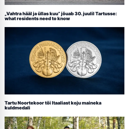
„Vahtra hääl ja üllas kuu” jõuab 30. juulil Tartusse:
what residents need to know
Tartu Noortekoor tõi Itaaliast koju maineka
kuldmedali