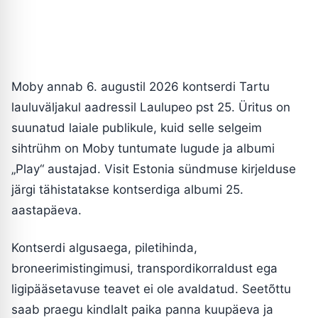
Moby annab 6. augustil 2026 kontserdi Tartu
lauluväljakul aadressil Laulupeo pst 25. Üritus on
suunatud laiale publikule, kuid selle selgeim
sihtrühm on Moby tuntumate lugude ja albumi
„Play“ austajad. Visit Estonia sündmuse kirjelduse
järgi tähistatakse kontserdiga albumi 25.
aastapäeva.
Kontserdi algusaega, piletihinda,
broneerimistingimusi, transpordikorraldust ega
ligipääsetavuse teavet ei ole avaldatud. Seetõttu
saab praegu kindlalt paika panna kuupäeva ja