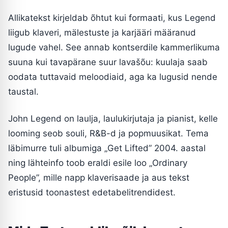
Allikatekst kirjeldab õhtut kui formaati, kus Legend
liigub klaveri, mälestuste ja karjääri määranud
lugude vahel. See annab kontserdile kammerlikuma
suuna kui tavapärane suur lavašõu: kuulaja saab
oodata tuttavaid meloodiaid, aga ka lugusid nende
taustal.
John Legend on laulja, laulukirjutaja ja pianist, kelle
looming seob souli, R&B-d ja popmuusikat. Tema
läbimurre tuli albumiga „Get Lifted” 2004. aastal
ning lähteinfo toob eraldi esile loo „Ordinary
People”, mille napp klaverisaade ja aus tekst
eristusid toonastest edetabelitrendidest.