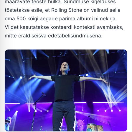
määravate teoste hulka. Sündmuse kirjelduses
tõstetakse esile, et Rolling Stone on valinud selle
oma 500 kõigi aegade parima albumi nimekirja.
Viidet kasutatakse kontserdi konteksti avamiseks,
mitte eraldiseisva edetabelisündmusena.