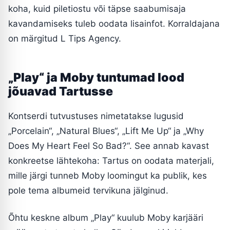
koha, kuid piletiostu või täpse saabumisaja
kavandamiseks tuleb oodata lisainfot. Korraldajana
on märgitud L Tips Agency.
„Play“ ja Moby tuntumad lood
jõuavad Tartusse
Kontserdi tutvustuses nimetatakse lugusid
„Porcelain“, „Natural Blues“, „Lift Me Up“ ja „Why
Does My Heart Feel So Bad?“. See annab kavast
konkreetse lähtekoha: Tartus on oodata materjali,
mille järgi tunneb Moby loomingut ka publik, kes
pole tema albumeid tervikuna jälginud.
Õhtu keskne album „Play“ kuulub Moby karjääri