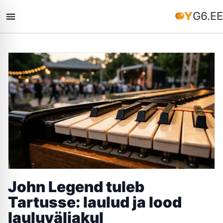
YG6.EE
John Legend tuleb
Tartusse: laulud ja lood
lauluväljakul