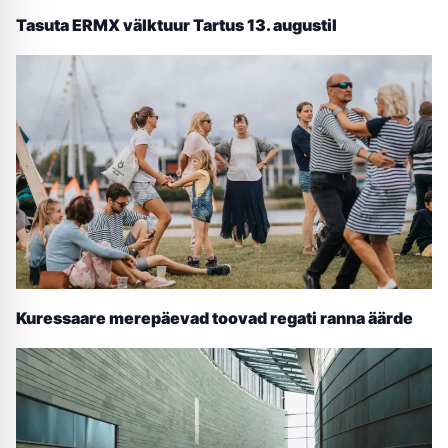
Tasuta ERMX välktuur Tartus 13. augustil
Kuressaare merepäevad toovad regati ranna äärde