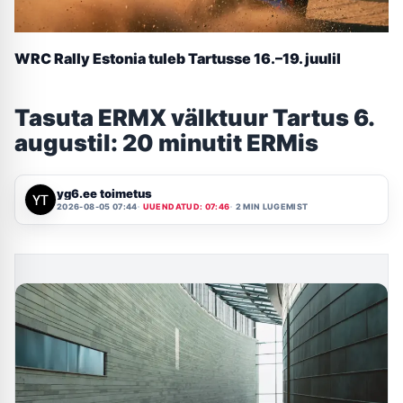
WRC Rally Estonia tuleb Tartusse 16.–19. juulil
Tasuta ERMX välktuur Tartus 6.
augustil: 20 minutit ERMis
yg6.ee toimetus
2026-08-05 07:44
UUENDATUD: 07:46
2 MIN LUGEMIST